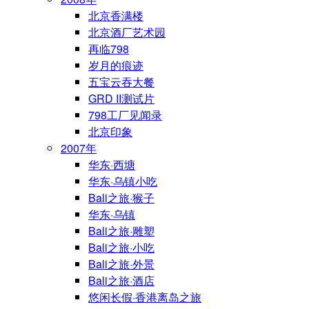
北京香满楼
北京酒厂艺术园
再临798
岁月的痕迹
五宝云吞大餐
GRD II测试片
798工厂见闻录
北京印象
2007年
华东·西塘
华东·乌镇小吃
Bali之旅·猴子
华东·乌镇
Bali之旅·雕塑
Bali之旅·小吃
Bali之旅·外景
Bali之旅·酒店
悠闲长假·香港离岛之旅