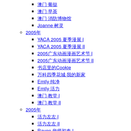
澳门·葡挞
澳门·早茶
澳门·消防博物馆
Joanne·树灵
2005年
YACA 2005 夏季漫展·I
YACA 2005 夏季漫展·II
2005广东动画漫画艺术节·I
2005广东动画漫画艺术节·II
书店里的Cookie
万科四季花城·我的新家
Emily·纯净
Emily·活力
澳门·教堂·I
澳门·教堂·II
2005年
活力左左·I
活力左左·II
Raven·华师初春·I