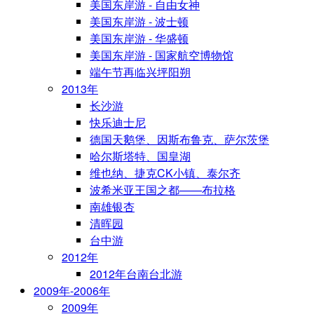
美国东岸游 - 自由女神
美国东岸游 - 波士顿
美国东岸游 - 华盛顿
美国东岸游 - 国家航空博物馆
端午节再临兴坪阳朔
2013年
长沙游
快乐迪士尼
德国天鹅堡、因斯布鲁克、萨尔茨堡
哈尔斯塔特、国皇湖
维也纳、捷克CK小镇、泰尔齐
波希米亚王国之都——布拉格
南雄银杏
清晖园
台中游
2012年
2012年台南台北游
2009年-2006年
2009年