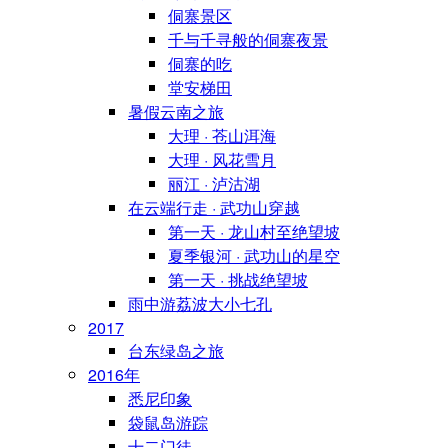
侗寨景区
千与千寻般的侗寨夜景
侗寨的吃
堂安梯田
暑假云南之旅
大理 · 苍山洱海
大理 · 风花雪月
丽江 · 泸沽湖
在云端行走 · 武功山穿越
第一天 · 龙山村至绝望坡
夏季银河 · 武功山的星空
第一天 · 挑战绝望坡
雨中游荔波大小七孔
2017
台东绿岛之旅
2016年
悉尼印象
袋鼠岛游踪
十二门徒