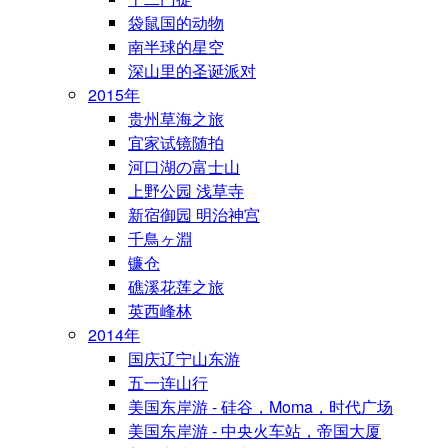
袋鼠国的动物
南半球的星空
深山里的圣诞派对
2015年
贵州草海之旅
宜家试镜随拍
河口湖の富士山
上野公园 浅草寺
新宿御园 明治神宫
千鳥ヶ淵
镰仓
礁溪花莲之旅
英西峰林
2014年
国庆辽宁山东游
五一连山行
美国东岸游 - 硅谷，Moma，时代广场
美国东岸游 - 中央火车站，帝国大厦