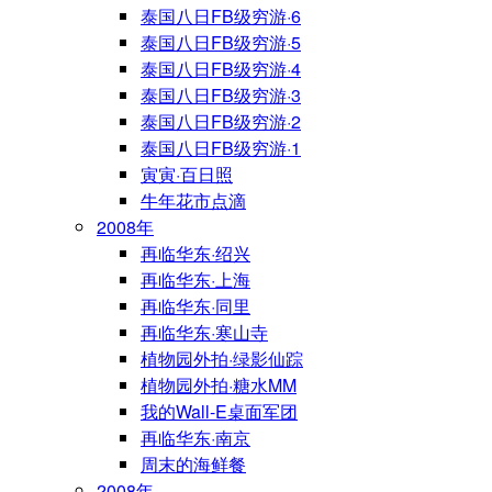
泰国八日FB级穷游·6
泰国八日FB级穷游·5
泰国八日FB级穷游·4
泰国八日FB级穷游·3
泰国八日FB级穷游·2
泰国八日FB级穷游·1
寅寅·百日照
牛年花市点滴
2008年
再临华东·绍兴
再临华东·上海
再临华东·同里
再临华东·寒山寺
植物园外拍·绿影仙踪
植物园外拍·糖水MM
我的Wall-E桌面军团
再临华东·南京
周末的海鲜餐
2008年