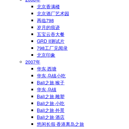
北京香满楼
北京酒厂艺术园
再临798
岁月的痕迹
五宝云吞大餐
GRD II测试片
798工厂见闻录
北京印象
2007年
华东·西塘
华东·乌镇小吃
Bali之旅·猴子
华东·乌镇
Bali之旅·雕塑
Bali之旅·小吃
Bali之旅·外景
Bali之旅·酒店
悠闲长假·香港离岛之旅