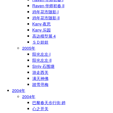
Raven·华师初春·II
鸡年花市随影·I
鸡年花市随影·II
Kany·夜思
Kany·乐园
高达模型展·4
ＳＤ娃娃
2005年
阳光左左·I
阳光左左·II
Sinly·石围塘
游走西关
满天神佛
踏雪寻梅
2004年
2004年
巴黎春天步行街·婷
心之开关