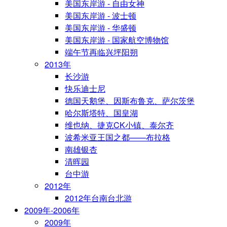
美国东岸游 - 自由女神
美国东岸游 - 波士顿
美国东岸游 - 华盛顿
美国东岸游 - 国家航空博物馆
端午节再临兴坪阳朔
2013年
长沙游
快乐迪士尼
德国天鹅堡、因斯布鲁克、萨尔茨堡
哈尔斯塔特、国皇湖
维也纳、捷克CK小镇、泰尔齐
波希米亚王国之都——布拉格
南雄银杏
清晖园
台中游
2012年
2012年台南台北游
2009年-2006年
2009年