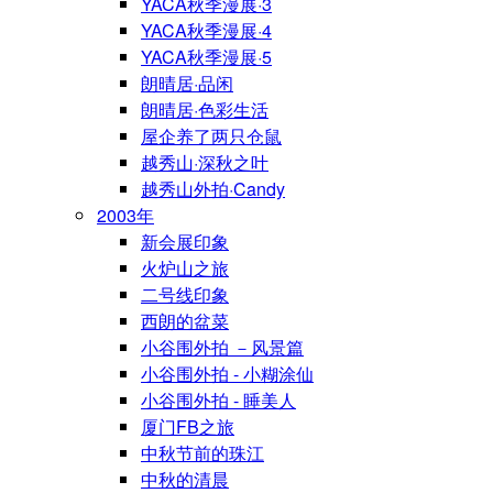
YACA秋季漫展·3
YACA秋季漫展·4
YACA秋季漫展·5
朗晴居·品闲
朗晴居·色彩生活
屋企养了两只仓鼠
越秀山·深秋之叶
越秀山外拍·Candy
2003年
新会展印象
火炉山之旅
二号线印象
西朗的盆菜
小谷围外拍 －风景篇
小谷围外拍 - 小糊涂仙
小谷围外拍 - 睡美人
厦门FB之旅
中秋节前的珠江
中秋的清晨