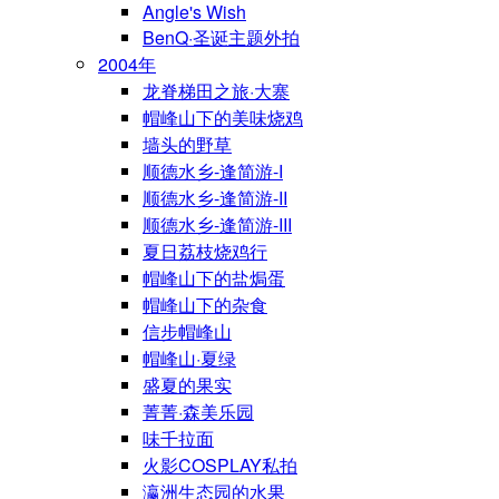
Angle's Wish
BenQ·圣诞主题外拍
2004年
龙脊梯田之旅·大寨
帽峰山下的美味烧鸡
墙头的野草
顺德水乡-逢简游-I
顺德水乡-逢简游-II
顺德水乡-逢简游-III
夏日荔枝烧鸡行
帽峰山下的盐焗蛋
帽峰山下的杂食
信步帽峰山
帽峰山·夏绿
盛夏的果实
菁菁·森美乐园
味千拉面
火影COSPLAY私拍
瀛洲生态园的水果