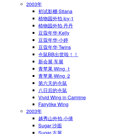
2003年
初试影棚·Stiana
植物园外拍·Icy-1
植物园外拍·丹丹
豆蔻年华·Kelly
豆蔻年华·小婷
豆蔻年华·Twins
仓鼠BB出世啦！！
新会展·车展
青苹果·Wing ·1
青苹果·Wing ·2
第六天的仓鼠
八日后的仓鼠
Vivid Wing in Carmine
Fairylike Wing
2003年
越秀山外拍·小倩
Sugar·沙面
Sugar·古屋