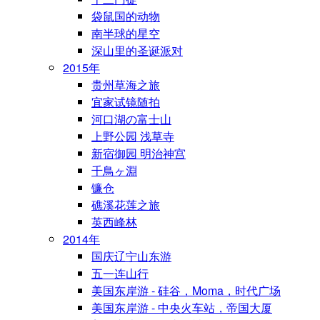
袋鼠国的动物
南半球的星空
深山里的圣诞派对
2015年
贵州草海之旅
宜家试镜随拍
河口湖の富士山
上野公园 浅草寺
新宿御园 明治神宫
千鳥ヶ淵
镰仓
礁溪花莲之旅
英西峰林
2014年
国庆辽宁山东游
五一连山行
美国东岸游 - 硅谷，Moma，时代广场
美国东岸游 - 中央火车站，帝国大厦