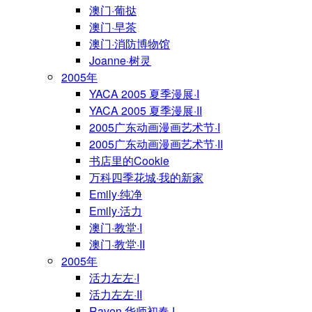
澳门·葡挞
澳门·早茶
澳门·消防博物馆
Joanne·树灵
2005年
YACA 2005 夏季漫展·I
YACA 2005 夏季漫展·II
2005广东动画漫画艺术节·I
2005广东动画漫画艺术节·II
书店里的Cookie
万科四季花城·我的新家
Emily·纯净
Emily·活力
澳门·教堂·I
澳门·教堂·II
2005年
活力左左·I
活力左左·II
Raven·华师初春·I