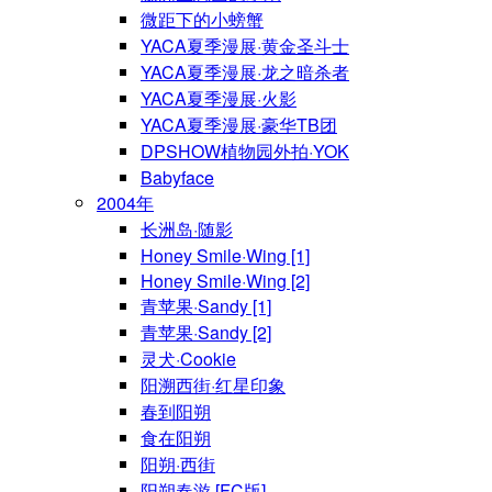
微距下的小螃蟹
YACA夏季漫展·黄金圣斗士
YACA夏季漫展·龙之暗杀者
YACA夏季漫展·火影
YACA夏季漫展·豪华TB团
DPSHOW植物园外拍·YOK
Babyface
2004年
长洲岛·随影
Honey Smile·Wing [1]
Honey Smile·Wing [2]
青苹果·Sandy [1]
青苹果·Sandy [2]
灵犬·Cookie
阳溯西街·红星印象
春到阳朔
食在阳朔
阳朔·西街
阳朔春游 [FC版]