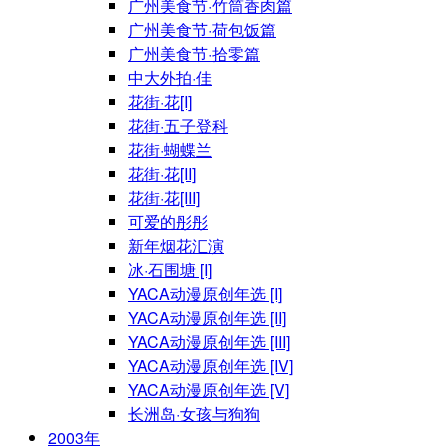
广州美食节·竹筒香肉篇
广州美食节·荷包饭篇
广州美食节·拾零篇
中大外拍·佳
花街·花[I]
花街·五子登科
花街·蝴蝶兰
花街·花[II]
花街·花[III]
可爱的彤彤
新年烟花汇演
冰·石围塘 [I]
YACA动漫原创年选 [I]
YACA动漫原创年选 [II]
YACA动漫原创年选 [III]
YACA动漫原创年选 [IV]
YACA动漫原创年选 [V]
长洲岛·女孩与狗狗
2003年