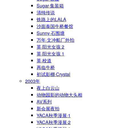
Sugar·集装箱
清纯传说
铁路上的LALA
沙面泰国牛桥餐馆
Sunny·石围塘
万年·文冲船厂外拍
英·阳光女孩 2
英·阳光女孩 1
英·校道
再临牛桥
初试影棚·Crystal
2003年
夜上白云山
动物园影的动物大头相
AV系列
新会展夜拍
YACA秋季漫展·1
YACA秋季漫展·2