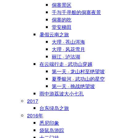
侗寨景区
千与千寻般的侗寨夜景
侗寨的吃
堂安梯田
暑假云南之旅
大理 · 苍山洱海
大理 · 风花雪月
丽江 · 泸沽湖
在云端行走 · 武功山穿越
第一天 · 龙山村至绝望坡
夏季银河 · 武功山的星空
第一天 · 挑战绝望坡
雨中游荔波大小七孔
2017
台东绿岛之旅
2016年
悉尼印象
袋鼠岛游踪
十二门徒