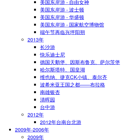
美国东岸游 - 自由女神
美国东岸游 - 波士顿
美国东岸游 - 华盛顿
美国东岸游 - 国家航空博物馆
端午节再临兴坪阳朔
2013年
长沙游
快乐迪士尼
德国天鹅堡、因斯布鲁克、萨尔茨堡
哈尔斯塔特、国皇湖
维也纳、捷克CK小镇、泰尔齐
波希米亚王国之都——布拉格
南雄银杏
清晖园
台中游
2012年
2012年台南台北游
2009年-2006年
2009年