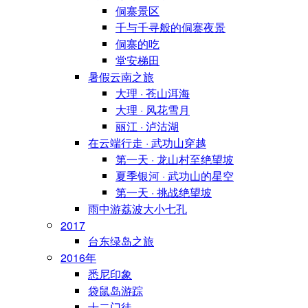
侗寨景区
千与千寻般的侗寨夜景
侗寨的吃
堂安梯田
暑假云南之旅
大理 · 苍山洱海
大理 · 风花雪月
丽江 · 泸沽湖
在云端行走 · 武功山穿越
第一天 · 龙山村至绝望坡
夏季银河 · 武功山的星空
第一天 · 挑战绝望坡
雨中游荔波大小七孔
2017
台东绿岛之旅
2016年
悉尼印象
袋鼠岛游踪
十二门徒