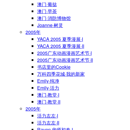
澳门·葡挞
澳门·早茶
澳门·消防博物馆
Joanne·树灵
2005年
YACA 2005 夏季漫展·I
YACA 2005 夏季漫展·II
2005广东动画漫画艺术节·I
2005广东动画漫画艺术节·II
书店里的Cookie
万科四季花城·我的新家
Emily·纯净
Emily·活力
澳门·教堂·I
澳门·教堂·II
2005年
活力左左·I
活力左左·II
Raven·华师初春·I