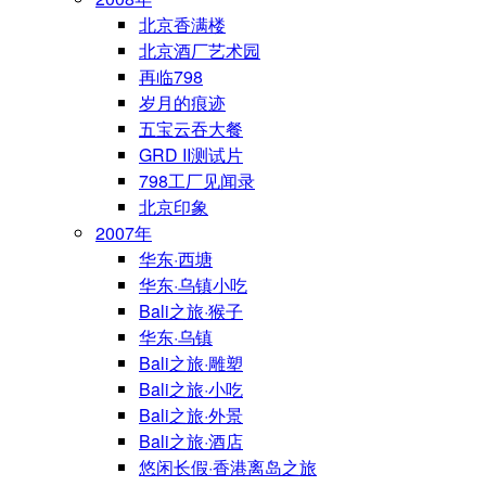
北京香满楼
北京酒厂艺术园
再临798
岁月的痕迹
五宝云吞大餐
GRD II测试片
798工厂见闻录
北京印象
2007年
华东·西塘
华东·乌镇小吃
Bali之旅·猴子
华东·乌镇
Bali之旅·雕塑
Bali之旅·小吃
Bali之旅·外景
Bali之旅·酒店
悠闲长假·香港离岛之旅