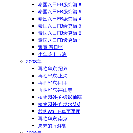
泰国八日FB级穷游·6
泰国八日FB级穷游·5
泰国八日FB级穷游·4
泰国八日FB级穷游·3
泰国八日FB级穷游·2
泰国八日FB级穷游·1
寅寅·百日照
牛年花市点滴
2008年
再临华东·绍兴
再临华东·上海
再临华东·同里
再临华东·寒山寺
植物园外拍·绿影仙踪
植物园外拍·糖水MM
我的Wall-E桌面军团
再临华东·南京
周末的海鲜餐
2008年