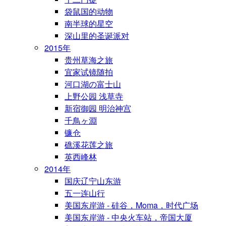
袋鼠国的动物
南半球的星空
深山里的圣诞派对
2015年
贵州草海之旅
宜家试镜随拍
河口湖の富士山
上野公园 浅草寺
新宿御园 明治神宫
千鳥ヶ淵
镰仓
礁溪花莲之旅
英西峰林
2014年
国庆辽宁山东游
五一连山行
美国东岸游 - 硅谷，Moma，时代广场
美国东岸游 - 中央火车站，帝国大厦