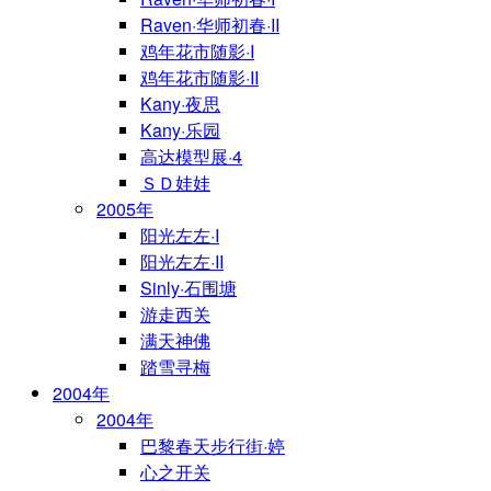
Raven·华师初春·II
鸡年花市随影·I
鸡年花市随影·II
Kany·夜思
Kany·乐园
高达模型展·4
ＳＤ娃娃
2005年
阳光左左·I
阳光左左·II
Sinly·石围塘
游走西关
满天神佛
踏雪寻梅
2004年
2004年
巴黎春天步行街·婷
心之开关