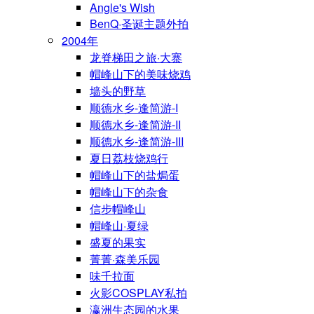
Angle's Wish
BenQ·圣诞主题外拍
2004年
龙脊梯田之旅·大寨
帽峰山下的美味烧鸡
墙头的野草
顺德水乡-逢简游-I
顺德水乡-逢简游-II
顺德水乡-逢简游-III
夏日荔枝烧鸡行
帽峰山下的盐焗蛋
帽峰山下的杂食
信步帽峰山
帽峰山·夏绿
盛夏的果实
菁菁·森美乐园
味千拉面
火影COSPLAY私拍
瀛洲生态园的水果