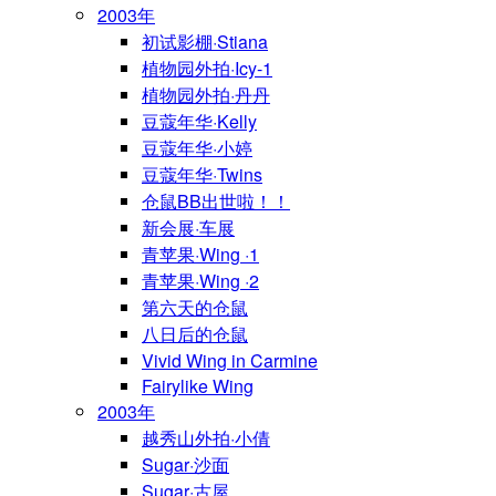
2003年
初试影棚·Stiana
植物园外拍·Icy-1
植物园外拍·丹丹
豆蔻年华·Kelly
豆蔻年华·小婷
豆蔻年华·Twins
仓鼠BB出世啦！！
新会展·车展
青苹果·Wing ·1
青苹果·Wing ·2
第六天的仓鼠
八日后的仓鼠
Vivid Wing in Carmine
Fairylike Wing
2003年
越秀山外拍·小倩
Sugar·沙面
Sugar·古屋