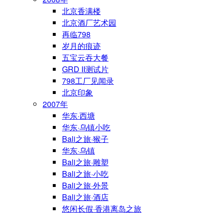
北京香满楼
北京酒厂艺术园
再临798
岁月的痕迹
五宝云吞大餐
GRD II测试片
798工厂见闻录
北京印象
2007年
华东·西塘
华东·乌镇小吃
Bali之旅·猴子
华东·乌镇
Bali之旅·雕塑
Bali之旅·小吃
Bali之旅·外景
Bali之旅·酒店
悠闲长假·香港离岛之旅