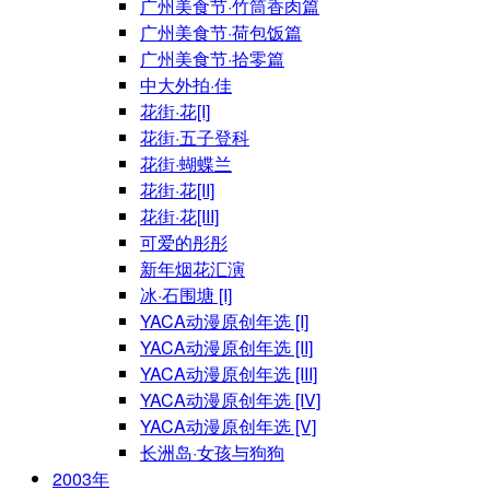
广州美食节·竹筒香肉篇
广州美食节·荷包饭篇
广州美食节·拾零篇
中大外拍·佳
花街·花[I]
花街·五子登科
花街·蝴蝶兰
花街·花[II]
花街·花[III]
可爱的彤彤
新年烟花汇演
冰·石围塘 [I]
YACA动漫原创年选 [I]
YACA动漫原创年选 [II]
YACA动漫原创年选 [III]
YACA动漫原创年选 [IV]
YACA动漫原创年选 [V]
长洲岛·女孩与狗狗
2003年