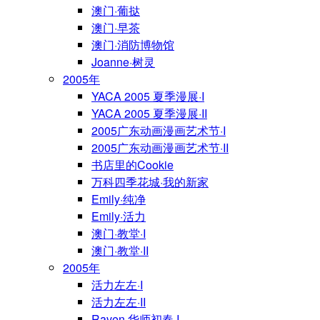
澳门·葡挞
澳门·早茶
澳门·消防博物馆
Joanne·树灵
2005年
YACA 2005 夏季漫展·I
YACA 2005 夏季漫展·II
2005广东动画漫画艺术节·I
2005广东动画漫画艺术节·II
书店里的Cookie
万科四季花城·我的新家
Emily·纯净
Emily·活力
澳门·教堂·I
澳门·教堂·II
2005年
活力左左·I
活力左左·II
Raven·华师初春·I