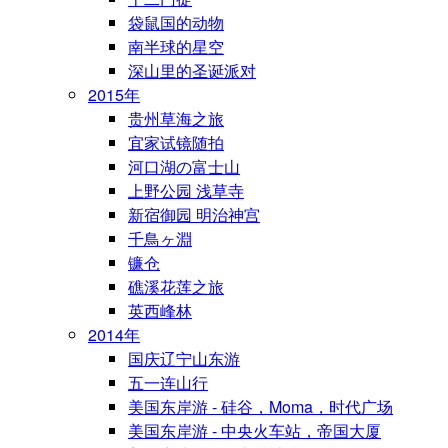
袋鼠国的动物
南半球的星空
深山里的圣诞派对
2015年
贵州草海之旅
宜家试镜随拍
河口湖の富士山
上野公园 浅草寺
新宿御园 明治神宫
千鳥ヶ淵
镰仓
礁溪花莲之旅
英西峰林
2014年
国庆辽宁山东游
五一连山行
美国东岸游 - 硅谷，Moma，时代广场
美国东岸游 - 中央火车站，帝国大厦