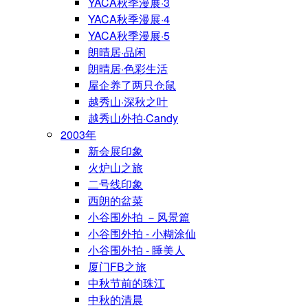
YACA秋季漫展·3
YACA秋季漫展·4
YACA秋季漫展·5
朗晴居·品闲
朗晴居·色彩生活
屋企养了两只仓鼠
越秀山·深秋之叶
越秀山外拍·Candy
2003年
新会展印象
火炉山之旅
二号线印象
西朗的盆菜
小谷围外拍 －风景篇
小谷围外拍 - 小糊涂仙
小谷围外拍 - 睡美人
厦门FB之旅
中秋节前的珠江
中秋的清晨