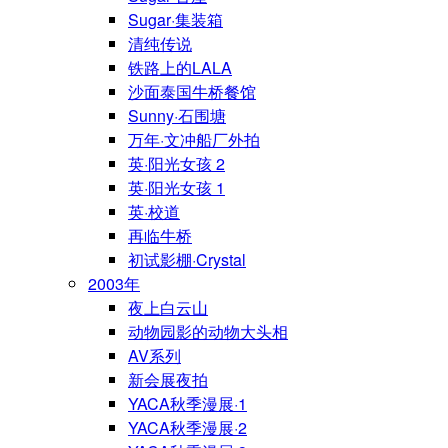
Sugar·集装箱
清纯传说
铁路上的LALA
沙面泰国牛桥餐馆
Sunny·石围塘
万年·文冲船厂外拍
英·阳光女孩 2
英·阳光女孩 1
英·校道
再临牛桥
初试影棚·Crystal
2003年
夜上白云山
动物园影的动物大头相
AV系列
新会展夜拍
YACA秋季漫展·1
YACA秋季漫展·2