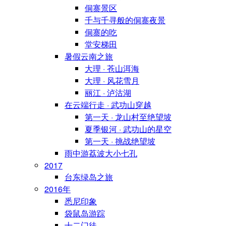
侗寨景区
千与千寻般的侗寨夜景
侗寨的吃
堂安梯田
暑假云南之旅
大理 · 苍山洱海
大理 · 风花雪月
丽江 · 泸沽湖
在云端行走 · 武功山穿越
第一天 · 龙山村至绝望坡
夏季银河 · 武功山的星空
第一天 · 挑战绝望坡
雨中游荔波大小七孔
2017
台东绿岛之旅
2016年
悉尼印象
袋鼠岛游踪
十二门徒