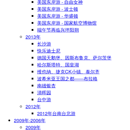
美国东岸游 - 自由女神
美国东岸游 - 波士顿
美国东岸游 - 华盛顿
美国东岸游 - 国家航空博物馆
端午节再临兴坪阳朔
2013年
长沙游
快乐迪士尼
德国天鹅堡、因斯布鲁克、萨尔茨堡
哈尔斯塔特、国皇湖
维也纳、捷克CK小镇、泰尔齐
波希米亚王国之都——布拉格
南雄银杏
清晖园
台中游
2012年
2012年台南台北游
2009年-2006年
2009年