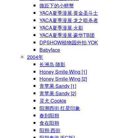
微距下的小螃蟹
YACA夏季漫展·黄金圣斗士
YACA夏季漫展·龙之暗杀者
YACA夏季漫展·火影
YACA夏季漫展·豪华TB团
DPSHOW植物园外拍·YOK
Babyface
2004年
长洲岛·随影
Honey Smile·Wing [1]
Honey Smile·Wing [2]
青苹果·Sandy [1]
青苹果·Sandy [2]
灵犬·Cookie
阳溯西街·红星印象
春到阳朔
食在阳朔
阳朔·西街
阳朔春游 [FC版]