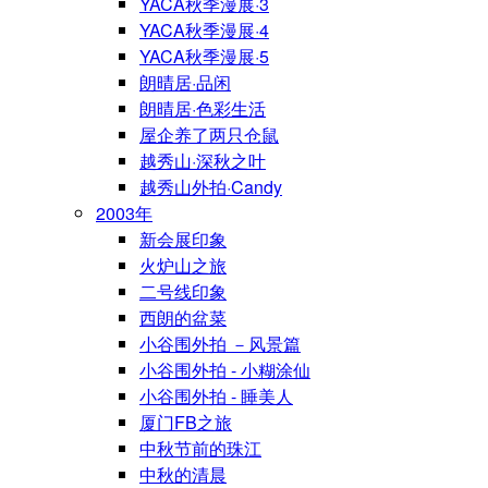
YACA秋季漫展·3
YACA秋季漫展·4
YACA秋季漫展·5
朗晴居·品闲
朗晴居·色彩生活
屋企养了两只仓鼠
越秀山·深秋之叶
越秀山外拍·Candy
2003年
新会展印象
火炉山之旅
二号线印象
西朗的盆菜
小谷围外拍 －风景篇
小谷围外拍 - 小糊涂仙
小谷围外拍 - 睡美人
厦门FB之旅
中秋节前的珠江
中秋的清晨