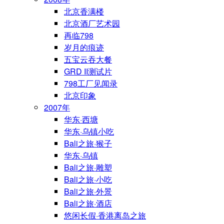
北京香满楼
北京酒厂艺术园
再临798
岁月的痕迹
五宝云吞大餐
GRD II测试片
798工厂见闻录
北京印象
2007年
华东·西塘
华东·乌镇小吃
Bali之旅·猴子
华东·乌镇
Bali之旅·雕塑
Bali之旅·小吃
Bali之旅·外景
Bali之旅·酒店
悠闲长假·香港离岛之旅