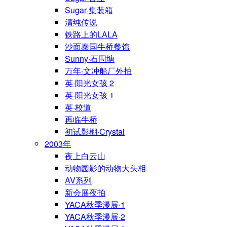
Sugar·集装箱
清纯传说
铁路上的LALA
沙面泰国牛桥餐馆
Sunny·石围塘
万年·文冲船厂外拍
英·阳光女孩 2
英·阳光女孩 1
英·校道
再临牛桥
初试影棚·Crystal
2003年
夜上白云山
动物园影的动物大头相
AV系列
新会展夜拍
YACA秋季漫展·1
YACA秋季漫展·2