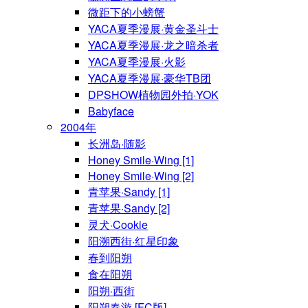
微距下的小螃蟹
YACA夏季漫展·黄金圣斗士
YACA夏季漫展·龙之暗杀者
YACA夏季漫展·火影
YACA夏季漫展·豪华TB团
DPSHOW植物园外拍·YOK
Babyface
2004年
长洲岛·随影
Honey Smile·Wing [1]
Honey Smile·Wing [2]
青苹果·Sandy [1]
青苹果·Sandy [2]
灵犬·Cookie
阳溯西街·红星印象
春到阳朔
食在阳朔
阳朔·西街
阳朔春游 [FC版]