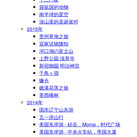
袋鼠国的动物
南半球的星空
深山里的圣诞派对
2015年
贵州草海之旅
宜家试镜随拍
河口湖の富士山
上野公园 浅草寺
新宿御园 明治神宫
千鳥ヶ淵
镰仓
礁溪花莲之旅
英西峰林
2014年
国庆辽宁山东游
五一连山行
美国东岸游 - 硅谷，Moma，时代广场
美国东岸游 - 中央火车站，帝国大厦