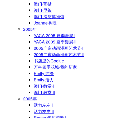
澳门·葡挞
澳门·早茶
澳门·消防博物馆
Joanne·树灵
2005年
YACA 2005 夏季漫展·I
YACA 2005 夏季漫展·II
2005广东动画漫画艺术节·I
2005广东动画漫画艺术节·II
书店里的Cookie
万科四季花城·我的新家
Emily·纯净
Emily·活力
澳门·教堂·I
澳门·教堂·II
2005年
活力左左·I
活力左左·II
Raven·华师初春·I