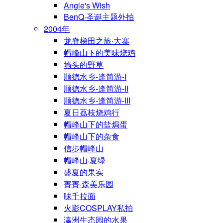
Angle's Wish
BenQ·圣诞主题外拍
2004年
龙脊梯田之旅·大寨
帽峰山下的美味烧鸡
墙头的野草
顺德水乡-逢简游-I
顺德水乡-逢简游-II
顺德水乡-逢简游-III
夏日荔枝烧鸡行
帽峰山下的盐焗蛋
帽峰山下的杂食
信步帽峰山
帽峰山·夏绿
盛夏的果实
菁菁·森美乐园
味千拉面
火影COSPLAY私拍
瀛洲生态园的水果