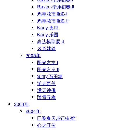
Raven·华师初春·II
鸡年花市随影·I
鸡年花市随影·II
Kany·夜思
Kany·乐园
高达模型展·4
ＳＤ娃娃
2005年
阳光左左·I
阳光左左·II
Sinly·石围塘
游走西关
满天神佛
踏雪寻梅
2004年
2004年
巴黎春天步行街·婷
心之开关