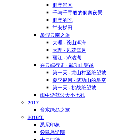
侗寨景区
千与千寻般的侗寨夜景
侗寨的吃
堂安梯田
暑假云南之旅
大理 · 苍山洱海
大理 · 风花雪月
丽江 · 泸沽湖
在云端行走 · 武功山穿越
第一天 · 龙山村至绝望坡
夏季银河 · 武功山的星空
第一天 · 挑战绝望坡
雨中游荔波大小七孔
2017
台东绿岛之旅
2016年
悉尼印象
袋鼠岛游踪
十二门徒