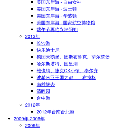
美国东岸游 - 自由女神
美国东岸游 - 波士顿
美国东岸游 - 华盛顿
美国东岸游 - 国家航空博物馆
端午节再临兴坪阳朔
2013年
长沙游
快乐迪士尼
德国天鹅堡、因斯布鲁克、萨尔茨堡
哈尔斯塔特、国皇湖
维也纳、捷克CK小镇、泰尔齐
波希米亚王国之都——布拉格
南雄银杏
清晖园
台中游
2012年
2012年台南台北游
2009年-2006年
2009年