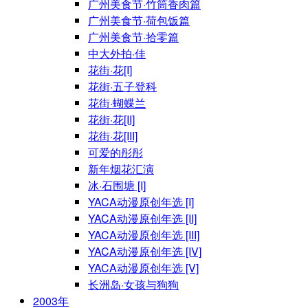
广州美食节·竹筒香肉篇
广州美食节·荷包饭篇
广州美食节·拾零篇
中大外拍·佳
花街·花[I]
花街·五子登科
花街·蝴蝶兰
花街·花[II]
花街·花[III]
可爱的彤彤
新年烟花汇演
冰·石围塘 [I]
YACA动漫原创年选 [I]
YACA动漫原创年选 [II]
YACA动漫原创年选 [III]
YACA动漫原创年选 [IV]
YACA动漫原创年选 [V]
长洲岛·女孩与狗狗
2003年