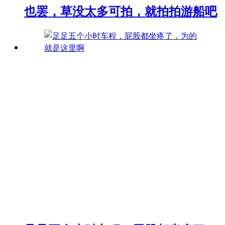
也罢，草没太多可拍，就拍拍游船吧