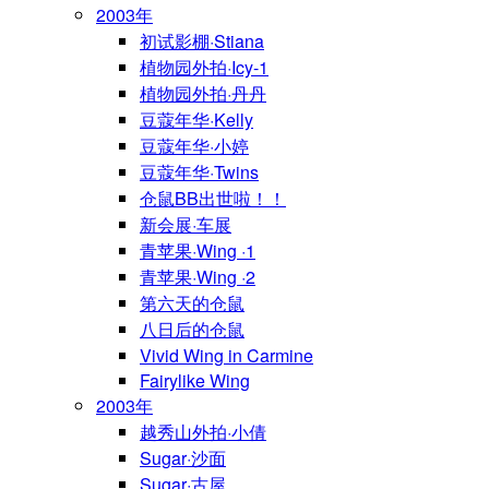
2003年
初试影棚·Stiana
植物园外拍·Icy-1
植物园外拍·丹丹
豆蔻年华·Kelly
豆蔻年华·小婷
豆蔻年华·Twins
仓鼠BB出世啦！！
新会展·车展
青苹果·Wing ·1
青苹果·Wing ·2
第六天的仓鼠
八日后的仓鼠
Vivid Wing in Carmine
Fairylike Wing
2003年
越秀山外拍·小倩
Sugar·沙面
Sugar·古屋