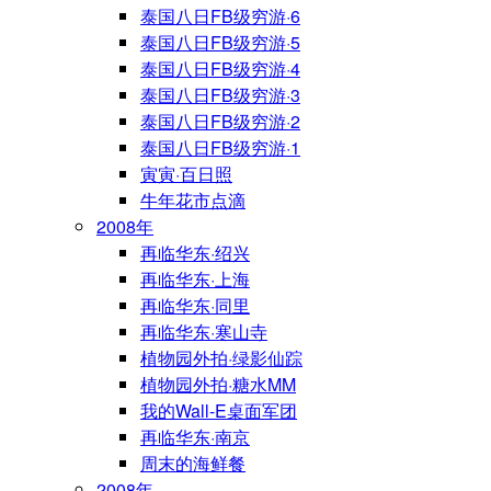
泰国八日FB级穷游·6
泰国八日FB级穷游·5
泰国八日FB级穷游·4
泰国八日FB级穷游·3
泰国八日FB级穷游·2
泰国八日FB级穷游·1
寅寅·百日照
牛年花市点滴
2008年
再临华东·绍兴
再临华东·上海
再临华东·同里
再临华东·寒山寺
植物园外拍·绿影仙踪
植物园外拍·糖水MM
我的Wall-E桌面军团
再临华东·南京
周末的海鲜餐
2008年