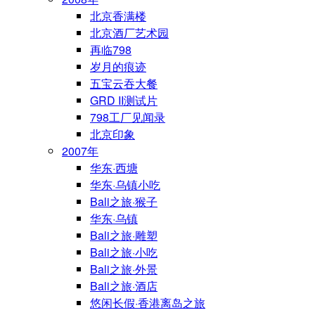
北京香满楼
北京酒厂艺术园
再临798
岁月的痕迹
五宝云吞大餐
GRD II测试片
798工厂见闻录
北京印象
2007年
华东·西塘
华东·乌镇小吃
Bali之旅·猴子
华东·乌镇
Bali之旅·雕塑
Bali之旅·小吃
Bali之旅·外景
Bali之旅·酒店
悠闲长假·香港离岛之旅