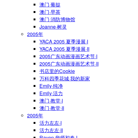
澳门·葡挞
澳门·早茶
澳门·消防博物馆
Joanne·树灵
2005年
YACA 2005 夏季漫展·I
YACA 2005 夏季漫展·II
2005广东动画漫画艺术节·I
2005广东动画漫画艺术节·II
书店里的Cookie
万科四季花城·我的新家
Emily·纯净
Emily·活力
澳门·教堂·I
澳门·教堂·II
2005年
活力左左·I
活力左左·II
Raven·华师初春·I