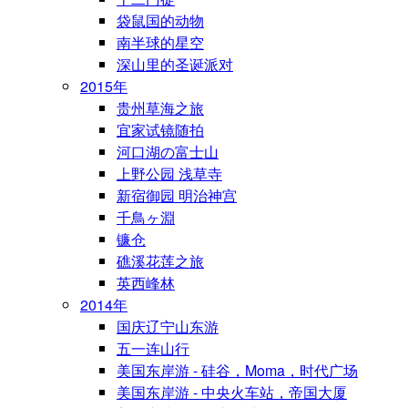
袋鼠国的动物
南半球的星空
深山里的圣诞派对
2015年
贵州草海之旅
宜家试镜随拍
河口湖の富士山
上野公园 浅草寺
新宿御园 明治神宫
千鳥ヶ淵
镰仓
礁溪花莲之旅
英西峰林
2014年
国庆辽宁山东游
五一连山行
美国东岸游 - 硅谷，Moma，时代广场
美国东岸游 - 中央火车站，帝国大厦