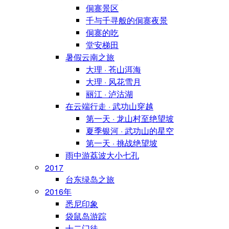
侗寨景区
千与千寻般的侗寨夜景
侗寨的吃
堂安梯田
暑假云南之旅
大理 · 苍山洱海
大理 · 风花雪月
丽江 · 泸沽湖
在云端行走 · 武功山穿越
第一天 · 龙山村至绝望坡
夏季银河 · 武功山的星空
第一天 · 挑战绝望坡
雨中游荔波大小七孔
2017
台东绿岛之旅
2016年
悉尼印象
袋鼠岛游踪
十二门徒