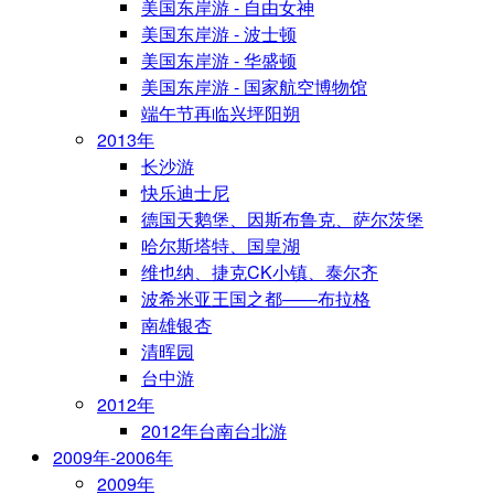
美国东岸游 - 自由女神
美国东岸游 - 波士顿
美国东岸游 - 华盛顿
美国东岸游 - 国家航空博物馆
端午节再临兴坪阳朔
2013年
长沙游
快乐迪士尼
德国天鹅堡、因斯布鲁克、萨尔茨堡
哈尔斯塔特、国皇湖
维也纳、捷克CK小镇、泰尔齐
波希米亚王国之都——布拉格
南雄银杏
清晖园
台中游
2012年
2012年台南台北游
2009年-2006年
2009年