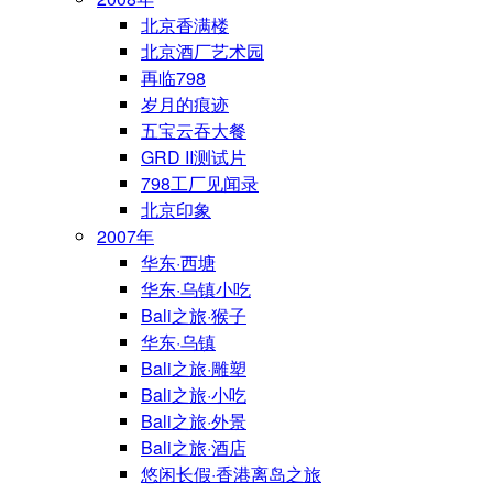
北京香满楼
北京酒厂艺术园
再临798
岁月的痕迹
五宝云吞大餐
GRD II测试片
798工厂见闻录
北京印象
2007年
华东·西塘
华东·乌镇小吃
Bali之旅·猴子
华东·乌镇
Bali之旅·雕塑
Bali之旅·小吃
Bali之旅·外景
Bali之旅·酒店
悠闲长假·香港离岛之旅