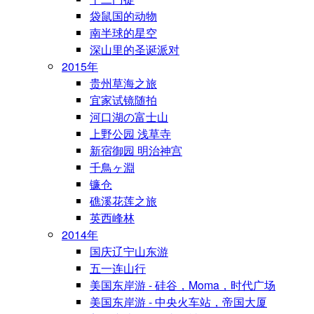
袋鼠国的动物
南半球的星空
深山里的圣诞派对
2015年
贵州草海之旅
宜家试镜随拍
河口湖の富士山
上野公园 浅草寺
新宿御园 明治神宫
千鳥ヶ淵
镰仓
礁溪花莲之旅
英西峰林
2014年
国庆辽宁山东游
五一连山行
美国东岸游 - 硅谷，Moma，时代广场
美国东岸游 - 中央火车站，帝国大厦