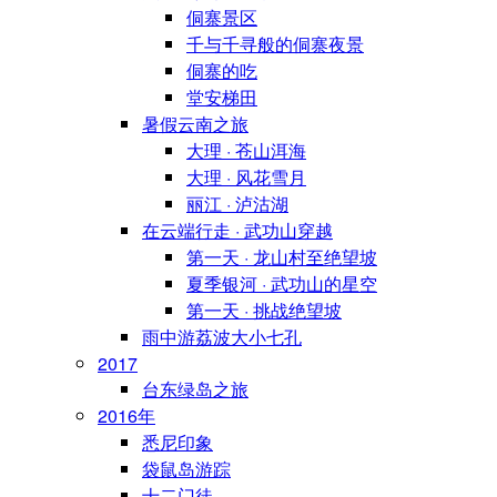
侗寨景区
千与千寻般的侗寨夜景
侗寨的吃
堂安梯田
暑假云南之旅
大理 · 苍山洱海
大理 · 风花雪月
丽江 · 泸沽湖
在云端行走 · 武功山穿越
第一天 · 龙山村至绝望坡
夏季银河 · 武功山的星空
第一天 · 挑战绝望坡
雨中游荔波大小七孔
2017
台东绿岛之旅
2016年
悉尼印象
袋鼠岛游踪
十二门徒