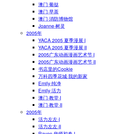
澳门·葡挞
澳门·早茶
澳门·消防博物馆
Joanne·树灵
2005年
YACA 2005 夏季漫展·I
YACA 2005 夏季漫展·II
2005广东动画漫画艺术节·I
2005广东动画漫画艺术节·II
书店里的Cookie
万科四季花城·我的新家
Emily·纯净
Emily·活力
澳门·教堂·I
澳门·教堂·II
2005年
活力左左·I
活力左左·II
Raven·华师初春·I