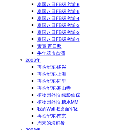
泰国八日FB级穷游·6
泰国八日FB级穷游·5
泰国八日FB级穷游·4
泰国八日FB级穷游·3
泰国八日FB级穷游·2
泰国八日FB级穷游·1
寅寅·百日照
牛年花市点滴
2008年
再临华东·绍兴
再临华东·上海
再临华东·同里
再临华东·寒山寺
植物园外拍·绿影仙踪
植物园外拍·糖水MM
我的Wall-E桌面军团
再临华东·南京
周末的海鲜餐
2008年