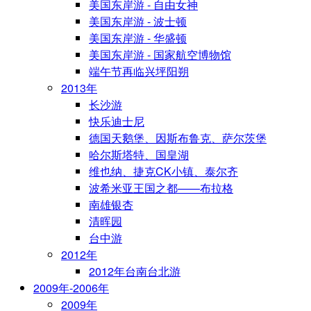
美国东岸游 - 自由女神
美国东岸游 - 波士顿
美国东岸游 - 华盛顿
美国东岸游 - 国家航空博物馆
端午节再临兴坪阳朔
2013年
长沙游
快乐迪士尼
德国天鹅堡、因斯布鲁克、萨尔茨堡
哈尔斯塔特、国皇湖
维也纳、捷克CK小镇、泰尔齐
波希米亚王国之都——布拉格
南雄银杏
清晖园
台中游
2012年
2012年台南台北游
2009年-2006年
2009年