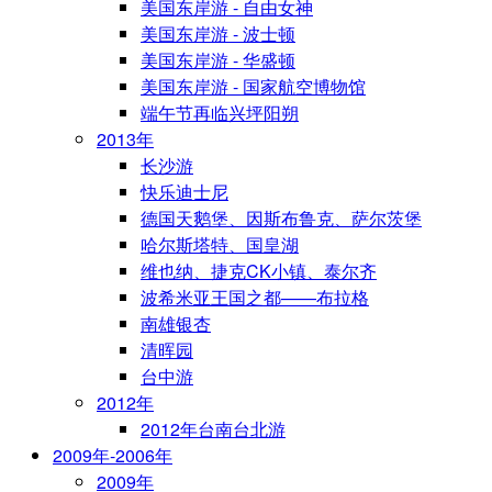
美国东岸游 - 自由女神
美国东岸游 - 波士顿
美国东岸游 - 华盛顿
美国东岸游 - 国家航空博物馆
端午节再临兴坪阳朔
2013年
长沙游
快乐迪士尼
德国天鹅堡、因斯布鲁克、萨尔茨堡
哈尔斯塔特、国皇湖
维也纳、捷克CK小镇、泰尔齐
波希米亚王国之都——布拉格
南雄银杏
清晖园
台中游
2012年
2012年台南台北游
2009年-2006年
2009年