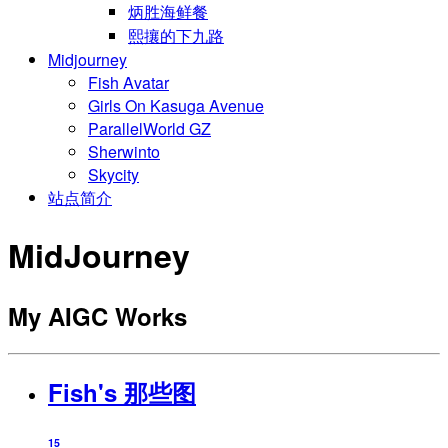
炳胜海鲜餐
熙攘的下九路
Midjourney
Fish Avatar
Girls On Kasuga Avenue
ParallelWorld GZ
Sherwinto
Skycity
站点简介
MidJourney
My AIGC Works
Fish's 那些图
15