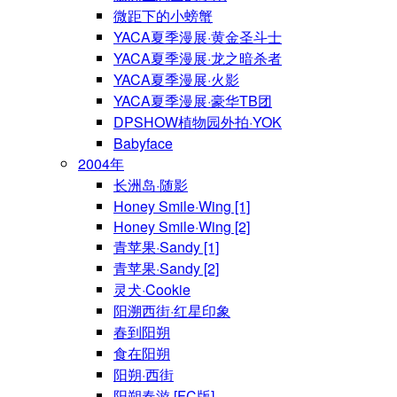
微距下的小螃蟹
YACA夏季漫展·黄金圣斗士
YACA夏季漫展·龙之暗杀者
YACA夏季漫展·火影
YACA夏季漫展·豪华TB团
DPSHOW植物园外拍·YOK
Babyface
2004年
长洲岛·随影
Honey Smile·Wing [1]
Honey Smile·Wing [2]
青苹果·Sandy [1]
青苹果·Sandy [2]
灵犬·Cookie
阳溯西街·红星印象
春到阳朔
食在阳朔
阳朔·西街
阳朔春游 [FC版]