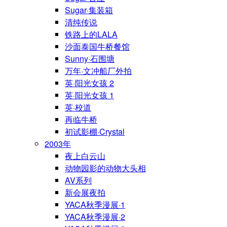
Sugar·集装箱
清纯传说
铁路上的LALA
沙面泰国牛桥餐馆
Sunny·石围塘
万年·文冲船厂外拍
英·阳光女孩 2
英·阳光女孩 1
英·校道
再临牛桥
初试影棚·Crystal
2003年
夜上白云山
动物园影的动物大头相
AV系列
新会展夜拍
YACA秋季漫展·1
YACA秋季漫展·2