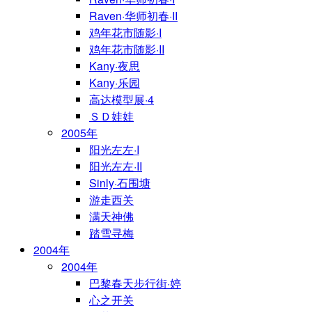
Raven·华师初春·II
鸡年花市随影·I
鸡年花市随影·II
Kany·夜思
Kany·乐园
高达模型展·4
ＳＤ娃娃
2005年
阳光左左·I
阳光左左·II
Sinly·石围塘
游走西关
满天神佛
踏雪寻梅
2004年
2004年
巴黎春天步行街·婷
心之开关