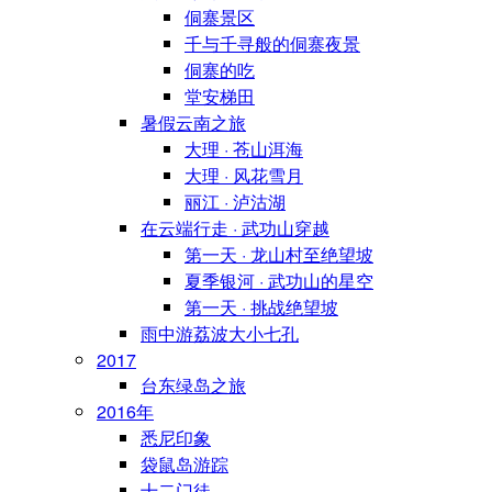
侗寨景区
千与千寻般的侗寨夜景
侗寨的吃
堂安梯田
暑假云南之旅
大理 · 苍山洱海
大理 · 风花雪月
丽江 · 泸沽湖
在云端行走 · 武功山穿越
第一天 · 龙山村至绝望坡
夏季银河 · 武功山的星空
第一天 · 挑战绝望坡
雨中游荔波大小七孔
2017
台东绿岛之旅
2016年
悉尼印象
袋鼠岛游踪
十二门徒