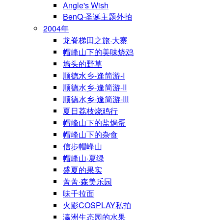
Angle's Wish
BenQ·圣诞主题外拍
2004年
龙脊梯田之旅·大寨
帽峰山下的美味烧鸡
墙头的野草
顺德水乡-逢简游-I
顺德水乡-逢简游-II
顺德水乡-逢简游-III
夏日荔枝烧鸡行
帽峰山下的盐焗蛋
帽峰山下的杂食
信步帽峰山
帽峰山·夏绿
盛夏的果实
菁菁·森美乐园
味千拉面
火影COSPLAY私拍
瀛洲生态园的水果