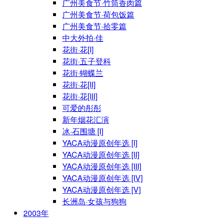
广州美食节·竹筒香肉篇
广州美食节·荷包饭篇
广州美食节·拾零篇
中大外拍·佳
花街·花[I]
花街·五子登科
花街·蝴蝶兰
花街·花[II]
花街·花[III]
可爱的彤彤
新年烟花汇演
冰·石围塘 [I]
YACA动漫原创年选 [I]
YACA动漫原创年选 [II]
YACA动漫原创年选 [III]
YACA动漫原创年选 [IV]
YACA动漫原创年选 [V]
长洲岛·女孩与狗狗
2003年