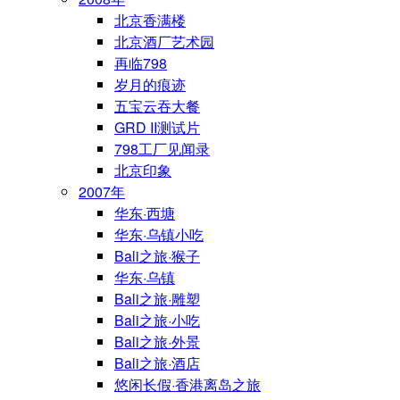
北京香满楼
北京酒厂艺术园
再临798
岁月的痕迹
五宝云吞大餐
GRD II测试片
798工厂见闻录
北京印象
2007年
华东·西塘
华东·乌镇小吃
Bali之旅·猴子
华东·乌镇
Bali之旅·雕塑
Bali之旅·小吃
Bali之旅·外景
Bali之旅·酒店
悠闲长假·香港离岛之旅