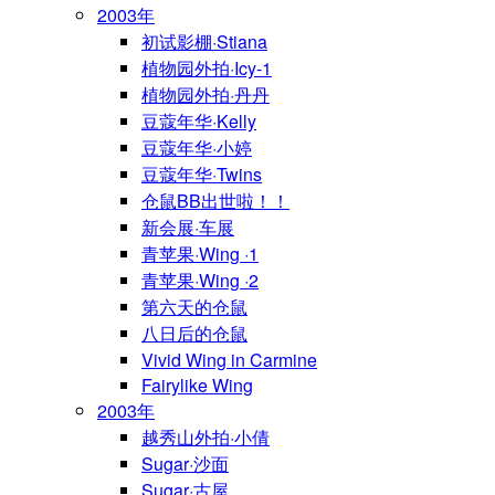
2003年
初试影棚·Stiana
植物园外拍·Icy-1
植物园外拍·丹丹
豆蔻年华·Kelly
豆蔻年华·小婷
豆蔻年华·Twins
仓鼠BB出世啦！！
新会展·车展
青苹果·Wing ·1
青苹果·Wing ·2
第六天的仓鼠
八日后的仓鼠
Vivid Wing in Carmine
Fairylike Wing
2003年
越秀山外拍·小倩
Sugar·沙面
Sugar·古屋