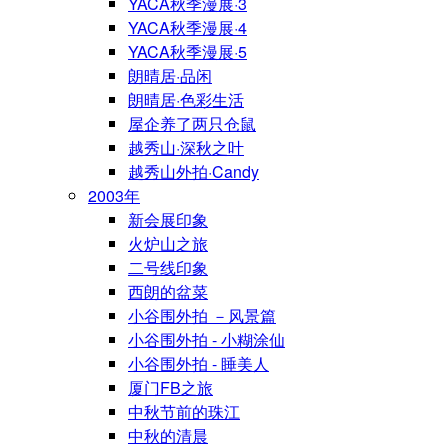
YACA秋季漫展·3
YACA秋季漫展·4
YACA秋季漫展·5
朗晴居·品闲
朗晴居·色彩生活
屋企养了两只仓鼠
越秀山·深秋之叶
越秀山外拍·Candy
2003年
新会展印象
火炉山之旅
二号线印象
西朗的盆菜
小谷围外拍 －风景篇
小谷围外拍 - 小糊涂仙
小谷围外拍 - 睡美人
厦门FB之旅
中秋节前的珠江
中秋的清晨