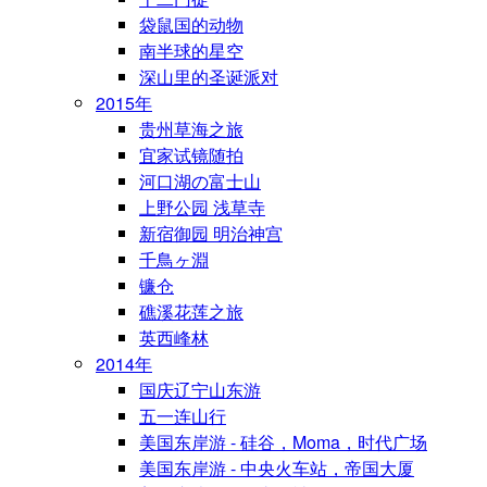
袋鼠国的动物
南半球的星空
深山里的圣诞派对
2015年
贵州草海之旅
宜家试镜随拍
河口湖の富士山
上野公园 浅草寺
新宿御园 明治神宫
千鳥ヶ淵
镰仓
礁溪花莲之旅
英西峰林
2014年
国庆辽宁山东游
五一连山行
美国东岸游 - 硅谷，Moma，时代广场
美国东岸游 - 中央火车站，帝国大厦