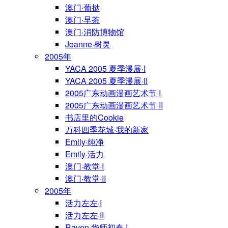
澳门·葡挞
澳门·早茶
澳门·消防博物馆
Joanne·树灵
2005年
YACA 2005 夏季漫展·I
YACA 2005 夏季漫展·II
2005广东动画漫画艺术节·I
2005广东动画漫画艺术节·II
书店里的Cookie
万科四季花城·我的新家
Emily·纯净
Emily·活力
澳门·教堂·I
澳门·教堂·II
2005年
活力左左·I
活力左左·II
Raven·华师初春·I