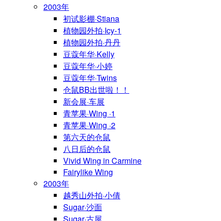
2003年
初试影棚·Stiana
植物园外拍·Icy-1
植物园外拍·丹丹
豆蔻年华·Kelly
豆蔻年华·小婷
豆蔻年华·Twins
仓鼠BB出世啦！！
新会展·车展
青苹果·Wing ·1
青苹果·Wing ·2
第六天的仓鼠
八日后的仓鼠
Vivid Wing in Carmine
Fairylike Wing
2003年
越秀山外拍·小倩
Sugar·沙面
Sugar·古屋