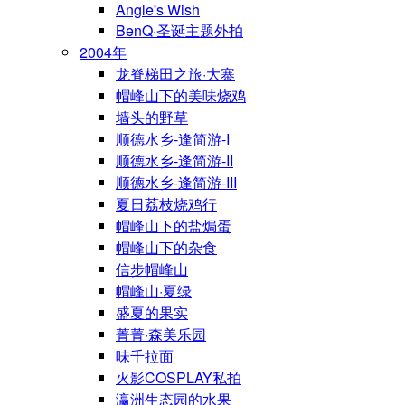
Angle's Wish
BenQ·圣诞主题外拍
2004年
龙脊梯田之旅·大寨
帽峰山下的美味烧鸡
墙头的野草
顺德水乡-逢简游-I
顺德水乡-逢简游-II
顺德水乡-逢简游-III
夏日荔枝烧鸡行
帽峰山下的盐焗蛋
帽峰山下的杂食
信步帽峰山
帽峰山·夏绿
盛夏的果实
菁菁·森美乐园
味千拉面
火影COSPLAY私拍
瀛洲生态园的水果