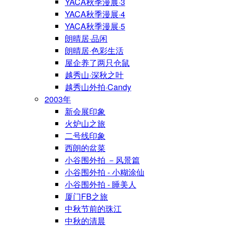
YACA秋季漫展·3
YACA秋季漫展·4
YACA秋季漫展·5
朗晴居·品闲
朗晴居·色彩生活
屋企养了两只仓鼠
越秀山·深秋之叶
越秀山外拍·Candy
2003年
新会展印象
火炉山之旅
二号线印象
西朗的盆菜
小谷围外拍 －风景篇
小谷围外拍 - 小糊涂仙
小谷围外拍 - 睡美人
厦门FB之旅
中秋节前的珠江
中秋的清晨