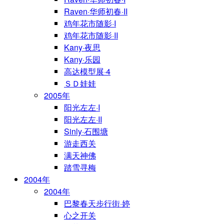
Raven·华师初春·II
鸡年花市随影·I
鸡年花市随影·II
Kany·夜思
Kany·乐园
高达模型展·4
ＳＤ娃娃
2005年
阳光左左·I
阳光左左·II
Sinly·石围塘
游走西关
满天神佛
踏雪寻梅
2004年
2004年
巴黎春天步行街·婷
心之开关