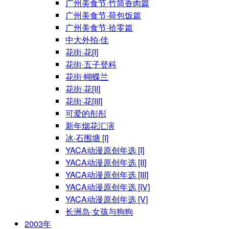
广州美食节·竹筒香肉篇
广州美食节·荷包饭篇
广州美食节·拾零篇
中大外拍·佳
花街·花[I]
花街·五子登科
花街·蝴蝶兰
花街·花[II]
花街·花[III]
可爱的彤彤
新年烟花汇演
冰·石围塘 [I]
YACA动漫原创年选 [I]
YACA动漫原创年选 [II]
YACA动漫原创年选 [III]
YACA动漫原创年选 [IV]
YACA动漫原创年选 [V]
长洲岛·女孩与狗狗
2003年