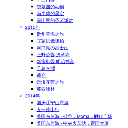
袋鼠国的动物
南半球的星空
深山里的圣诞派对
2015年
贵州草海之旅
宜家试镜随拍
河口湖の富士山
上野公园 浅草寺
新宿御园 明治神宫
千鳥ヶ淵
镰仓
礁溪花莲之旅
英西峰林
2014年
国庆辽宁山东游
五一连山行
美国东岸游 - 硅谷，Moma，时代广场
美国东岸游 - 中央火车站，帝国大厦