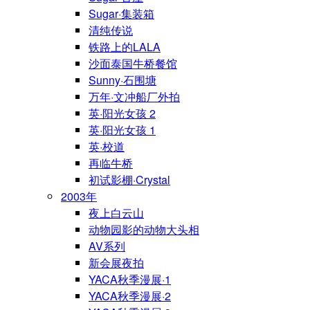
Sugar·集装箱
清纯传说
铁路上的LALA
沙面泰国牛桥餐馆
Sunny·石围塘
万年·文冲船厂外拍
英·阳光女孩 2
英·阳光女孩 1
英·校道
再临牛桥
初试影棚·Crystal
2003年
夜上白云山
动物园影的动物大头相
AV系列
新会展夜拍
YACA秋季漫展·1
YACA秋季漫展·2