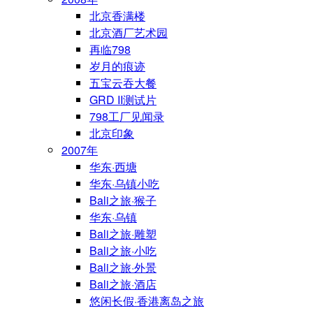
北京香满楼
北京酒厂艺术园
再临798
岁月的痕迹
五宝云吞大餐
GRD II测试片
798工厂见闻录
北京印象
2007年
华东·西塘
华东·乌镇小吃
Bali之旅·猴子
华东·乌镇
Bali之旅·雕塑
Bali之旅·小吃
Bali之旅·外景
Bali之旅·酒店
悠闲长假·香港离岛之旅