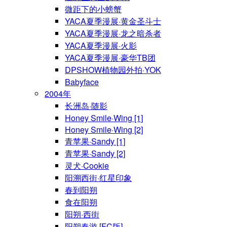
微距下的小螃蟹
YACA夏季漫展·黄金圣斗士
YACA夏季漫展·龙之暗杀者
YACA夏季漫展·火影
YACA夏季漫展·豪华TB团
DPSHOW植物园外拍·YOK
Babyface
2004年
长洲岛·随影
Honey Smile·Wing [1]
Honey Smile·Wing [2]
青苹果·Sandy [1]
青苹果·Sandy [2]
灵犬·Cookie
阳溯西街·红星印象
春到阳朔
食在阳朔
阳朔·西街
阳朔春游 [FC版]