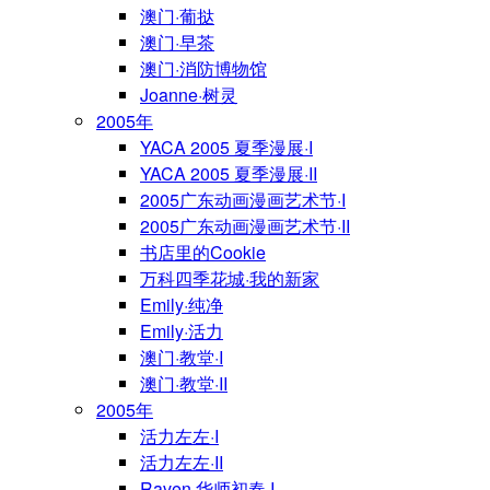
澳门·葡挞
澳门·早茶
澳门·消防博物馆
Joanne·树灵
2005年
YACA 2005 夏季漫展·I
YACA 2005 夏季漫展·II
2005广东动画漫画艺术节·I
2005广东动画漫画艺术节·II
书店里的Cookie
万科四季花城·我的新家
Emily·纯净
Emily·活力
澳门·教堂·I
澳门·教堂·II
2005年
活力左左·I
活力左左·II
Raven·华师初春·I