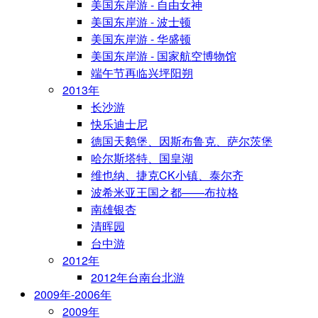
美国东岸游 - 自由女神
美国东岸游 - 波士顿
美国东岸游 - 华盛顿
美国东岸游 - 国家航空博物馆
端午节再临兴坪阳朔
2013年
长沙游
快乐迪士尼
德国天鹅堡、因斯布鲁克、萨尔茨堡
哈尔斯塔特、国皇湖
维也纳、捷克CK小镇、泰尔齐
波希米亚王国之都——布拉格
南雄银杏
清晖园
台中游
2012年
2012年台南台北游
2009年-2006年
2009年