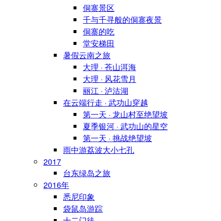
侗寨景区
千与千寻般的侗寨夜景
侗寨的吃
堂安梯田
暑假云南之旅
大理 · 苍山洱海
大理 · 风花雪月
丽江 · 泸沽湖
在云端行走 · 武功山穿越
第一天 · 龙山村至绝望坡
夏季银河 · 武功山的星空
第一天 · 挑战绝望坡
雨中游荔波大小七孔
2017
台东绿岛之旅
2016年
悉尼印象
袋鼠岛游踪
十二门徒