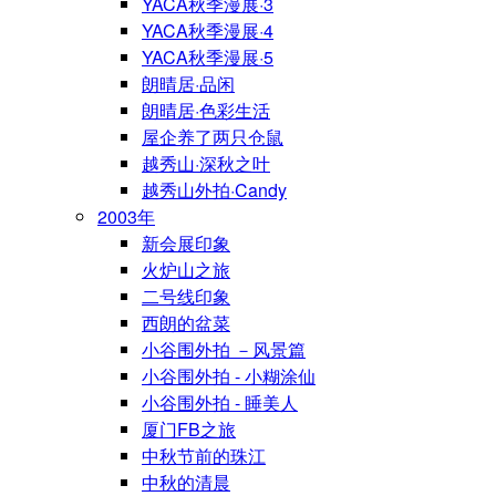
YACA秋季漫展·3
YACA秋季漫展·4
YACA秋季漫展·5
朗晴居·品闲
朗晴居·色彩生活
屋企养了两只仓鼠
越秀山·深秋之叶
越秀山外拍·Candy
2003年
新会展印象
火炉山之旅
二号线印象
西朗的盆菜
小谷围外拍 －风景篇
小谷围外拍 - 小糊涂仙
小谷围外拍 - 睡美人
厦门FB之旅
中秋节前的珠江
中秋的清晨