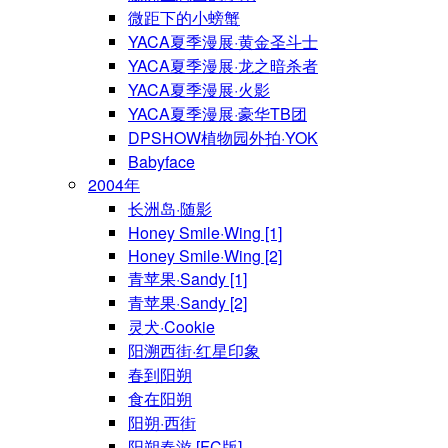
微距下的小螃蟹
YACA夏季漫展·黄金圣斗士
YACA夏季漫展·龙之暗杀者
YACA夏季漫展·火影
YACA夏季漫展·豪华TB团
DPSHOW植物园外拍·YOK
Babyface
2004年
长洲岛·随影
Honey Smile·Wing [1]
Honey Smile·Wing [2]
青苹果·Sandy [1]
青苹果·Sandy [2]
灵犬·Cookie
阳溯西街·红星印象
春到阳朔
食在阳朔
阳朔·西街
阳朔春游 [FC版]