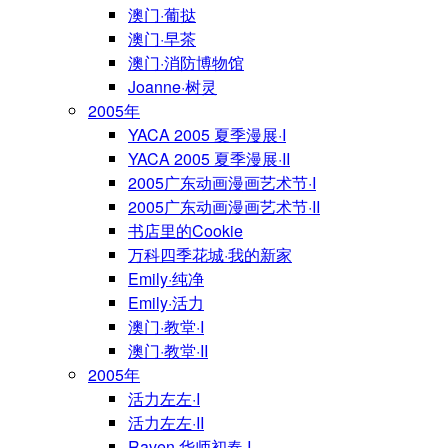
澳门·葡挞
澳门·早茶
澳门·消防博物馆
Joanne·树灵
2005年
YACA 2005 夏季漫展·I
YACA 2005 夏季漫展·II
2005广东动画漫画艺术节·I
2005广东动画漫画艺术节·II
书店里的Cookie
万科四季花城·我的新家
Emily·纯净
Emily·活力
澳门·教堂·I
澳门·教堂·II
2005年
活力左左·I
活力左左·II
Raven·华师初春·I