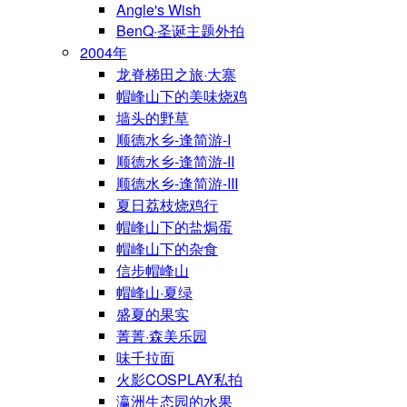
Angle's Wish
BenQ·圣诞主题外拍
2004年
龙脊梯田之旅·大寨
帽峰山下的美味烧鸡
墙头的野草
顺德水乡-逢简游-I
顺德水乡-逢简游-II
顺德水乡-逢简游-III
夏日荔枝烧鸡行
帽峰山下的盐焗蛋
帽峰山下的杂食
信步帽峰山
帽峰山·夏绿
盛夏的果实
菁菁·森美乐园
味千拉面
火影COSPLAY私拍
瀛洲生态园的水果