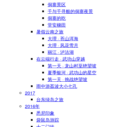
侗寨景区
千与千寻般的侗寨夜景
侗寨的吃
堂安梯田
暑假云南之旅
大理 · 苍山洱海
大理 · 风花雪月
丽江 · 泸沽湖
在云端行走 · 武功山穿越
第一天 · 龙山村至绝望坡
夏季银河 · 武功山的星空
第一天 · 挑战绝望坡
雨中游荔波大小七孔
2017
台东绿岛之旅
2016年
悉尼印象
袋鼠岛游踪
十二门徒