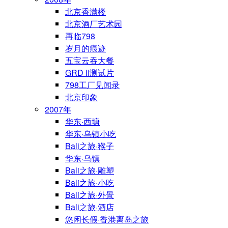
北京香满楼
北京酒厂艺术园
再临798
岁月的痕迹
五宝云吞大餐
GRD II测试片
798工厂见闻录
北京印象
2007年
华东·西塘
华东·乌镇小吃
Bali之旅·猴子
华东·乌镇
Bali之旅·雕塑
Bali之旅·小吃
Bali之旅·外景
Bali之旅·酒店
悠闲长假·香港离岛之旅