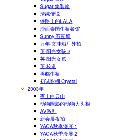
Sugar·集装箱
清纯传说
铁路上的LALA
沙面泰国牛桥餐馆
Sunny·石围塘
万年·文冲船厂外拍
英·阳光女孩 2
英·阳光女孩 1
英·校道
再临牛桥
初试影棚·Crystal
2003年
夜上白云山
动物园影的动物大头相
AV系列
新会展夜拍
YACA秋季漫展·1
YACA秋季漫展·2