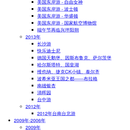
美国东岸游 - 自由女神
美国东岸游 - 波士顿
美国东岸游 - 华盛顿
美国东岸游 - 国家航空博物馆
端午节再临兴坪阳朔
2013年
长沙游
快乐迪士尼
德国天鹅堡、因斯布鲁克、萨尔茨堡
哈尔斯塔特、国皇湖
维也纳、捷克CK小镇、泰尔齐
波希米亚王国之都——布拉格
南雄银杏
清晖园
台中游
2012年
2012年台南台北游
2009年-2006年
2009年