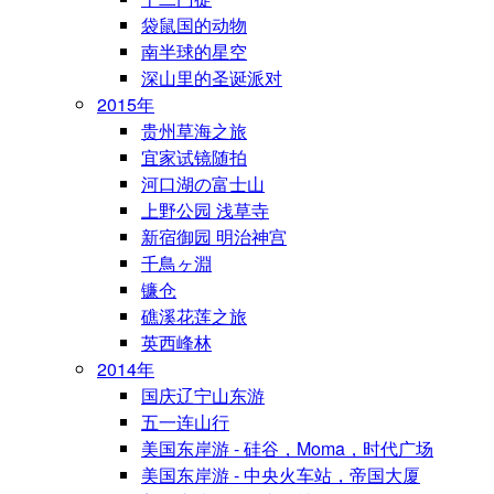
袋鼠国的动物
南半球的星空
深山里的圣诞派对
2015年
贵州草海之旅
宜家试镜随拍
河口湖の富士山
上野公园 浅草寺
新宿御园 明治神宫
千鳥ヶ淵
镰仓
礁溪花莲之旅
英西峰林
2014年
国庆辽宁山东游
五一连山行
美国东岸游 - 硅谷，Moma，时代广场
美国东岸游 - 中央火车站，帝国大厦