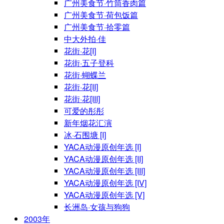
广州美食节·竹筒香肉篇
广州美食节·荷包饭篇
广州美食节·拾零篇
中大外拍·佳
花街·花[I]
花街·五子登科
花街·蝴蝶兰
花街·花[II]
花街·花[III]
可爱的彤彤
新年烟花汇演
冰·石围塘 [I]
YACA动漫原创年选 [I]
YACA动漫原创年选 [II]
YACA动漫原创年选 [III]
YACA动漫原创年选 [IV]
YACA动漫原创年选 [V]
长洲岛·女孩与狗狗
2003年