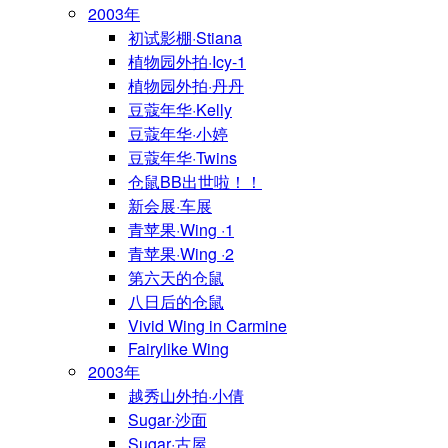
2003年
初试影棚·Stiana
植物园外拍·Icy-1
植物园外拍·丹丹
豆蔻年华·Kelly
豆蔻年华·小婷
豆蔻年华·Twins
仓鼠BB出世啦！！
新会展·车展
青苹果·Wing ·1
青苹果·Wing ·2
第六天的仓鼠
八日后的仓鼠
Vivid Wing in Carmine
Fairylike Wing
2003年
越秀山外拍·小倩
Sugar·沙面
Sugar·古屋