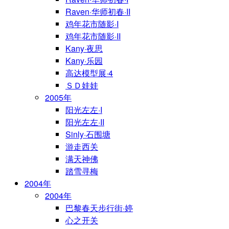
Raven·华师初春·II
鸡年花市随影·I
鸡年花市随影·II
Kany·夜思
Kany·乐园
高达模型展·4
ＳＤ娃娃
2005年
阳光左左·I
阳光左左·II
Sinly·石围塘
游走西关
满天神佛
踏雪寻梅
2004年
2004年
巴黎春天步行街·婷
心之开关