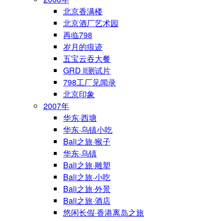
北京香满楼
北京酒厂艺术园
再临798
岁月的痕迹
五宝云吞大餐
GRD II测试片
798工厂见闻录
北京印象
2007年
华东·西塘
华东·乌镇小吃
Bali之旅·猴子
华东·乌镇
Bali之旅·雕塑
Bali之旅·小吃
Bali之旅·外景
Bali之旅·酒店
悠闲长假·香港离岛之旅