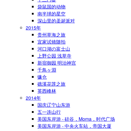
袋鼠国的动物
南半球的星空
深山里的圣诞派对
2015年
贵州草海之旅
宜家试镜随拍
河口湖の富士山
上野公园 浅草寺
新宿御园 明治神宫
千鳥ヶ淵
镰仓
礁溪花莲之旅
英西峰林
2014年
国庆辽宁山东游
五一连山行
美国东岸游 - 硅谷，Moma，时代广场
美国东岸游 - 中央火车站，帝国大厦