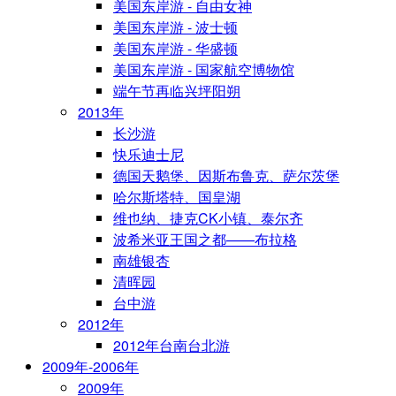
美国东岸游 - 自由女神
美国东岸游 - 波士顿
美国东岸游 - 华盛顿
美国东岸游 - 国家航空博物馆
端午节再临兴坪阳朔
2013年
长沙游
快乐迪士尼
德国天鹅堡、因斯布鲁克、萨尔茨堡
哈尔斯塔特、国皇湖
维也纳、捷克CK小镇、泰尔齐
波希米亚王国之都——布拉格
南雄银杏
清晖园
台中游
2012年
2012年台南台北游
2009年-2006年
2009年