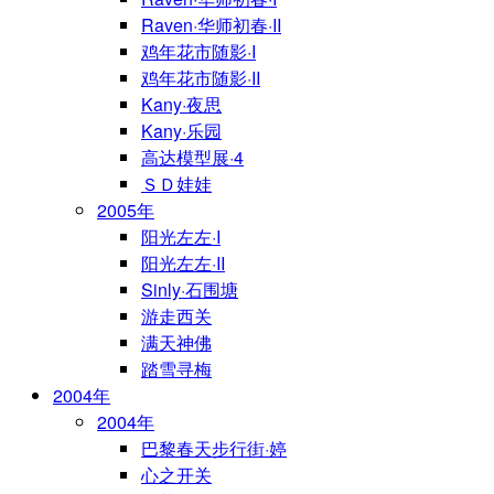
Raven·华师初春·II
鸡年花市随影·I
鸡年花市随影·II
Kany·夜思
Kany·乐园
高达模型展·4
ＳＤ娃娃
2005年
阳光左左·I
阳光左左·II
Sinly·石围塘
游走西关
满天神佛
踏雪寻梅
2004年
2004年
巴黎春天步行街·婷
心之开关