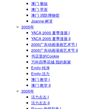
澳门·葡挞
澳门·早茶
澳门·消防博物馆
Joanne·树灵
2005年
YACA 2005 夏季漫展·I
YACA 2005 夏季漫展·II
2005广东动画漫画艺术节·I
2005广东动画漫画艺术节·II
书店里的Cookie
万科四季花城·我的新家
Emily·纯净
Emily·活力
澳门·教堂·I
澳门·教堂·II
2005年
活力左左·I
活力左左·II
Raven·华师初春·I