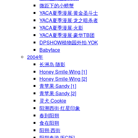
微距下的小螃蟹
YACA夏季漫展·黄金圣斗士
YACA夏季漫展·龙之暗杀者
YACA夏季漫展·火影
YACA夏季漫展·豪华TB团
DPSHOW植物园外拍·YOK
Babyface
2004年
长洲岛·随影
Honey Smile·Wing [1]
Honey Smile·Wing [2]
青苹果·Sandy [1]
青苹果·Sandy [2]
灵犬·Cookie
阳溯西街·红星印象
春到阳朔
食在阳朔
阳朔·西街
阳朔春游 [FC版]