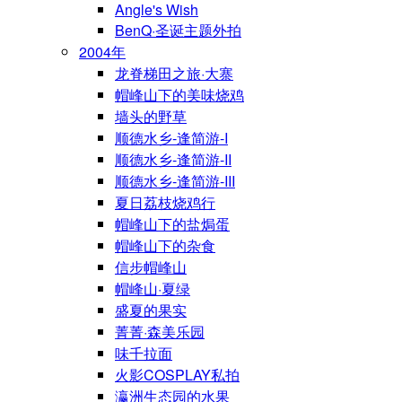
Angle's Wish
BenQ·圣诞主题外拍
2004年
龙脊梯田之旅·大寨
帽峰山下的美味烧鸡
墙头的野草
顺德水乡-逢简游-I
顺德水乡-逢简游-II
顺德水乡-逢简游-III
夏日荔枝烧鸡行
帽峰山下的盐焗蛋
帽峰山下的杂食
信步帽峰山
帽峰山·夏绿
盛夏的果实
菁菁·森美乐园
味千拉面
火影COSPLAY私拍
瀛洲生态园的水果