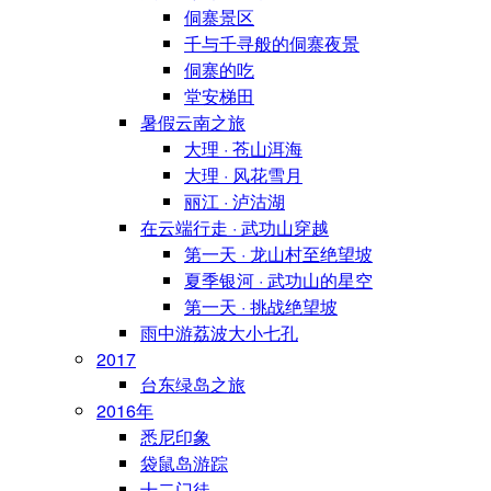
侗寨景区
千与千寻般的侗寨夜景
侗寨的吃
堂安梯田
暑假云南之旅
大理 · 苍山洱海
大理 · 风花雪月
丽江 · 泸沽湖
在云端行走 · 武功山穿越
第一天 · 龙山村至绝望坡
夏季银河 · 武功山的星空
第一天 · 挑战绝望坡
雨中游荔波大小七孔
2017
台东绿岛之旅
2016年
悉尼印象
袋鼠岛游踪
十二门徒