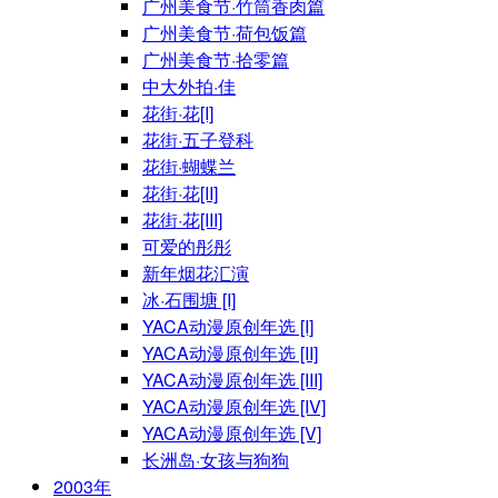
广州美食节·竹筒香肉篇
广州美食节·荷包饭篇
广州美食节·拾零篇
中大外拍·佳
花街·花[I]
花街·五子登科
花街·蝴蝶兰
花街·花[II]
花街·花[III]
可爱的彤彤
新年烟花汇演
冰·石围塘 [I]
YACA动漫原创年选 [I]
YACA动漫原创年选 [II]
YACA动漫原创年选 [III]
YACA动漫原创年选 [IV]
YACA动漫原创年选 [V]
长洲岛·女孩与狗狗
2003年