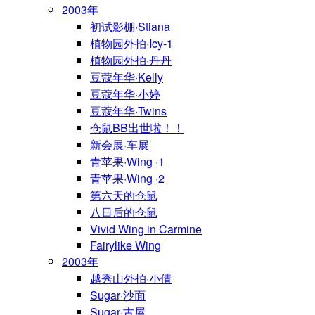
2003年
初试影棚·Stiana
植物园外拍·Icy-1
植物园外拍·丹丹
豆蔻年华·Kelly
豆蔻年华·小婷
豆蔻年华·Twins
仓鼠BB出世啦！！
新会展·车展
青苹果·Wing ·1
青苹果·Wing ·2
第六天的仓鼠
八日后的仓鼠
Vivid Wing in Carmine
Fairylike Wing
2003年
越秀山外拍·小倩
Sugar·沙面
Sugar·古屋