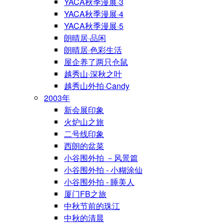
YACA秋季漫展·3
YACA秋季漫展·4
YACA秋季漫展·5
朗晴居·品闲
朗晴居·色彩生活
屋企养了两只仓鼠
越秀山·深秋之叶
越秀山外拍·Candy
2003年
新会展印象
火炉山之旅
二号线印象
西朗的盆菜
小谷围外拍 －风景篇
小谷围外拍 - 小糊涂仙
小谷围外拍 - 睡美人
厦门FB之旅
中秋节前的珠江
中秋的清晨