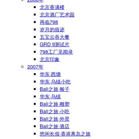
北京香满楼
北京酒厂艺术园
再临798
岁月的痕迹
五宝云吞大餐
GRD II测试片
798工厂见闻录
北京印象
2007年
华东·西塘
华东·乌镇小吃
Bali之旅·猴子
华东·乌镇
Bali之旅·雕塑
Bali之旅·小吃
Bali之旅·外景
Bali之旅·酒店
悠闲长假·香港离岛之旅