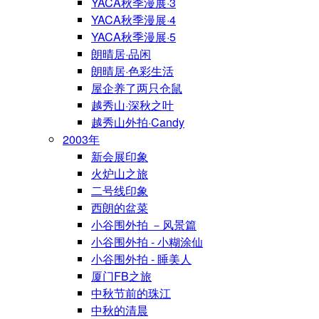
YACA秋季漫展·3
YACA秋季漫展·4
YACA秋季漫展·5
朗晴居·品闲
朗晴居·色彩生活
屋企养了两只仓鼠
越秀山·深秋之叶
越秀山外拍·Candy
2003年
新会展印象
火炉山之旅
二号线印象
西朗的盆菜
小谷围外拍 －风景篇
小谷围外拍 - 小糊涂仙
小谷围外拍 - 睡美人
厦门FB之旅
中秋节前的珠江
中秋的清晨