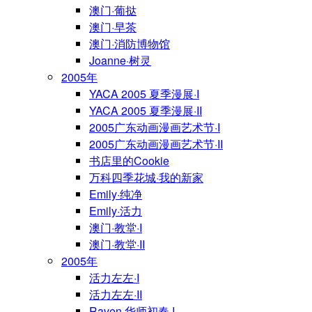
澳门·葡挞
澳门·早茶
澳门·消防博物馆
Joanne·树灵
2005年
YACA 2005 夏季漫展·I
YACA 2005 夏季漫展·II
2005广东动画漫画艺术节·I
2005广东动画漫画艺术节·II
书店里的Cookie
万科四季花城·我的新家
Emily·纯净
Emily·活力
澳门·教堂·I
澳门·教堂·II
2005年
活力左左·I
活力左左·II
Raven·华师初春·I