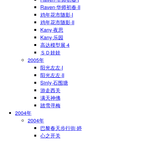
Raven·华师初春·II
鸡年花市随影·I
鸡年花市随影·II
Kany·夜思
Kany·乐园
高达模型展·4
ＳＤ娃娃
2005年
阳光左左·I
阳光左左·II
Sinly·石围塘
游走西关
满天神佛
踏雪寻梅
2004年
2004年
巴黎春天步行街·婷
心之开关