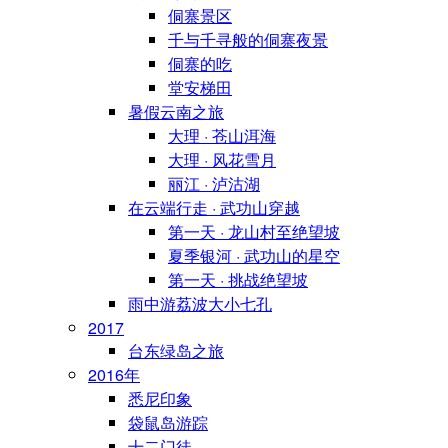
侗寨景区
千与千寻般的侗寨夜景
侗寨的吃
堂安梯田
暑假云南之旅
大理 · 苍山洱海
大理 · 风花雪月
丽江 · 泸沽湖
在云端行走 · 武功山穿越
第一天 · 龙山村至绝望坡
夏季银河 · 武功山的星空
第一天 · 挑战绝望坡
雨中游荔波大小七孔
2017
台东绿岛之旅
2016年
悉尼印象
袋鼠岛游踪
十二门徒