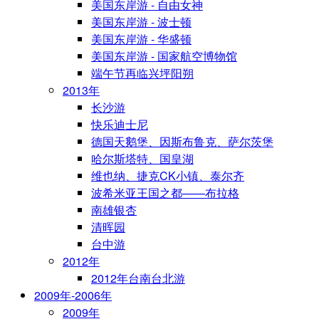
美国东岸游 - 自由女神
美国东岸游 - 波士顿
美国东岸游 - 华盛顿
美国东岸游 - 国家航空博物馆
端午节再临兴坪阳朔
2013年
长沙游
快乐迪士尼
德国天鹅堡、因斯布鲁克、萨尔茨堡
哈尔斯塔特、国皇湖
维也纳、捷克CK小镇、泰尔齐
波希米亚王国之都——布拉格
南雄银杏
清晖园
台中游
2012年
2012年台南台北游
2009年-2006年
2009年