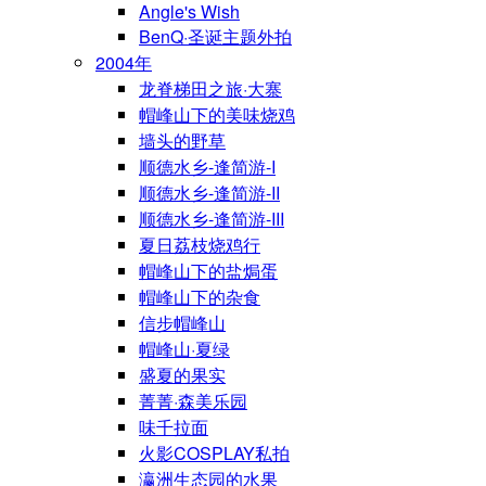
Angle's Wish
BenQ·圣诞主题外拍
2004年
龙脊梯田之旅·大寨
帽峰山下的美味烧鸡
墙头的野草
顺德水乡-逢简游-I
顺德水乡-逢简游-II
顺德水乡-逢简游-III
夏日荔枝烧鸡行
帽峰山下的盐焗蛋
帽峰山下的杂食
信步帽峰山
帽峰山·夏绿
盛夏的果实
菁菁·森美乐园
味千拉面
火影COSPLAY私拍
瀛洲生态园的水果