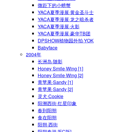
微距下的小螃蟹
YACA夏季漫展·黄金圣斗士
YACA夏季漫展·龙之暗杀者
YACA夏季漫展·火影
YACA夏季漫展·豪华TB团
DPSHOW植物园外拍·YOK
Babyface
2004年
长洲岛·随影
Honey Smile·Wing [1]
Honey Smile·Wing [2]
青苹果·Sandy [1]
青苹果·Sandy [2]
灵犬·Cookie
阳溯西街·红星印象
春到阳朔
食在阳朔
阳朔·西街
阳朔春游 [FC版]