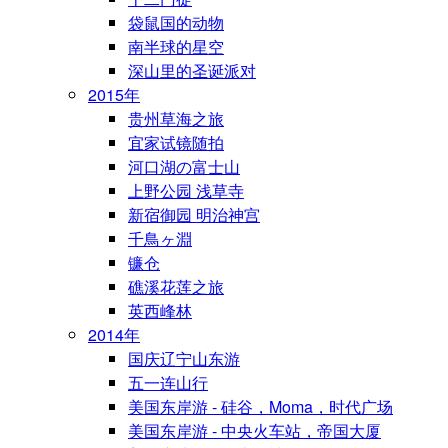
袋鼠国的动物
南半球的星空
深山里的圣诞派对
2015年
贵州草海之旅
宜家试镜随拍
河口湖の富士山
上野公园 浅草寺
新宿御园 明治神宫
千鳥ヶ淵
镰仓
礁溪花莲之旅
英西峰林
2014年
国庆辽宁山东游
五一连山行
美国东岸游 - 硅谷，Moma，时代广场
美国东岸游 - 中央火车站，帝国大厦