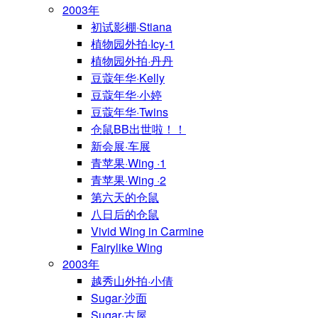
2003年
初试影棚·Stiana
植物园外拍·Icy-1
植物园外拍·丹丹
豆蔻年华·Kelly
豆蔻年华·小婷
豆蔻年华·Twins
仓鼠BB出世啦！！
新会展·车展
青苹果·Wing ·1
青苹果·Wing ·2
第六天的仓鼠
八日后的仓鼠
Vivid Wing in Carmine
Fairylike Wing
2003年
越秀山外拍·小倩
Sugar·沙面
Sugar·古屋