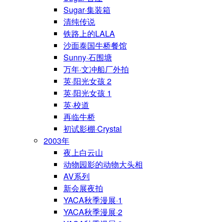
Sugar·集装箱
清纯传说
铁路上的LALA
沙面泰国牛桥餐馆
Sunny·石围塘
万年·文冲船厂外拍
英·阳光女孩 2
英·阳光女孩 1
英·校道
再临牛桥
初试影棚·Crystal
2003年
夜上白云山
动物园影的动物大头相
AV系列
新会展夜拍
YACA秋季漫展·1
YACA秋季漫展·2