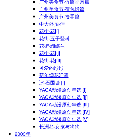
广州美食节·竹筒香肉篇
广州美食节·荷包饭篇
广州美食节·拾零篇
中大外拍·佳
花街·花[I]
花街·五子登科
花街·蝴蝶兰
花街·花[II]
花街·花[III]
可爱的彤彤
新年烟花汇演
冰·石围塘 [I]
YACA动漫原创年选 [I]
YACA动漫原创年选 [II]
YACA动漫原创年选 [III]
YACA动漫原创年选 [IV]
YACA动漫原创年选 [V]
长洲岛·女孩与狗狗
2003年