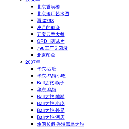
北京香满楼
北京酒厂艺术园
再临798
岁月的痕迹
五宝云吞大餐
GRD II测试片
798工厂见闻录
北京印象
2007年
华东·西塘
华东·乌镇小吃
Bali之旅·猴子
华东·乌镇
Bali之旅·雕塑
Bali之旅·小吃
Bali之旅·外景
Bali之旅·酒店
悠闲长假·香港离岛之旅