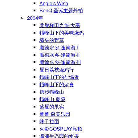
Angle's Wish
BenQ·圣诞主题外拍
2004年
龙脊梯田之旅·大寨
帽峰山下的美味烧鸡
墙头的野草
顺德水乡-逢简游-I
顺德水乡-逢简游-II
顺德水乡-逢简游-III
夏日荔枝烧鸡行
帽峰山下的盐焗蛋
帽峰山下的杂食
信步帽峰山
帽峰山·夏绿
盛夏的果实
菁菁·森美乐园
味千拉面
火影COSPLAY私拍
瀛洲生态园的水果