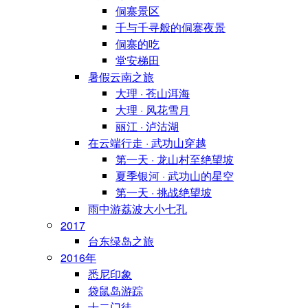
侗寨景区
千与千寻般的侗寨夜景
侗寨的吃
堂安梯田
暑假云南之旅
大理 · 苍山洱海
大理 · 风花雪月
丽江 · 泸沽湖
在云端行走 · 武功山穿越
第一天 · 龙山村至绝望坡
夏季银河 · 武功山的星空
第一天 · 挑战绝望坡
雨中游荔波大小七孔
2017
台东绿岛之旅
2016年
悉尼印象
袋鼠岛游踪
十二门徒