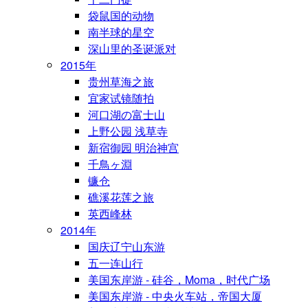
袋鼠国的动物
南半球的星空
深山里的圣诞派对
2015年
贵州草海之旅
宜家试镜随拍
河口湖の富士山
上野公园 浅草寺
新宿御园 明治神宫
千鳥ヶ淵
镰仓
礁溪花莲之旅
英西峰林
2014年
国庆辽宁山东游
五一连山行
美国东岸游 - 硅谷，Moma，时代广场
美国东岸游 - 中央火车站，帝国大厦