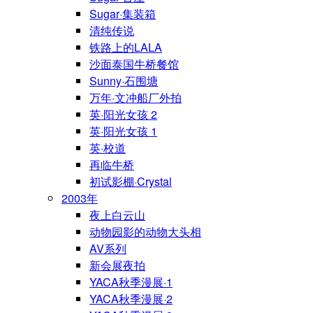
Sugar·集装箱
清纯传说
铁路上的LALA
沙面泰国牛桥餐馆
Sunny·石围塘
万年·文冲船厂外拍
英·阳光女孩 2
英·阳光女孩 1
英·校道
再临牛桥
初试影棚·Crystal
2003年
夜上白云山
动物园影的动物大头相
AV系列
新会展夜拍
YACA秋季漫展·1
YACA秋季漫展·2