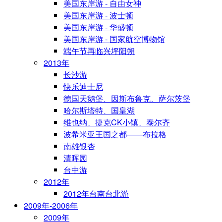
美国东岸游 - 自由女神
美国东岸游 - 波士顿
美国东岸游 - 华盛顿
美国东岸游 - 国家航空博物馆
端午节再临兴坪阳朔
2013年
长沙游
快乐迪士尼
德国天鹅堡、因斯布鲁克、萨尔茨堡
哈尔斯塔特、国皇湖
维也纳、捷克CK小镇、泰尔齐
波希米亚王国之都——布拉格
南雄银杏
清晖园
台中游
2012年
2012年台南台北游
2009年-2006年
2009年