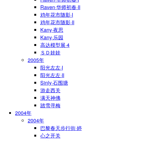
Raven·华师初春·II
鸡年花市随影·I
鸡年花市随影·II
Kany·夜思
Kany·乐园
高达模型展·4
ＳＤ娃娃
2005年
阳光左左·I
阳光左左·II
Sinly·石围塘
游走西关
满天神佛
踏雪寻梅
2004年
2004年
巴黎春天步行街·婷
心之开关