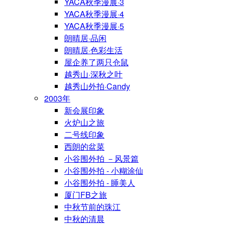
YACA秋季漫展·3
YACA秋季漫展·4
YACA秋季漫展·5
朗晴居·品闲
朗晴居·色彩生活
屋企养了两只仓鼠
越秀山·深秋之叶
越秀山外拍·Candy
2003年
新会展印象
火炉山之旅
二号线印象
西朗的盆菜
小谷围外拍 －风景篇
小谷围外拍 - 小糊涂仙
小谷围外拍 - 睡美人
厦门FB之旅
中秋节前的珠江
中秋的清晨