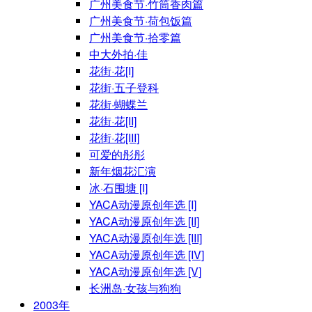
广州美食节·竹筒香肉篇
广州美食节·荷包饭篇
广州美食节·拾零篇
中大外拍·佳
花街·花[I]
花街·五子登科
花街·蝴蝶兰
花街·花[II]
花街·花[III]
可爱的彤彤
新年烟花汇演
冰·石围塘 [I]
YACA动漫原创年选 [I]
YACA动漫原创年选 [II]
YACA动漫原创年选 [III]
YACA动漫原创年选 [IV]
YACA动漫原创年选 [V]
长洲岛·女孩与狗狗
2003年