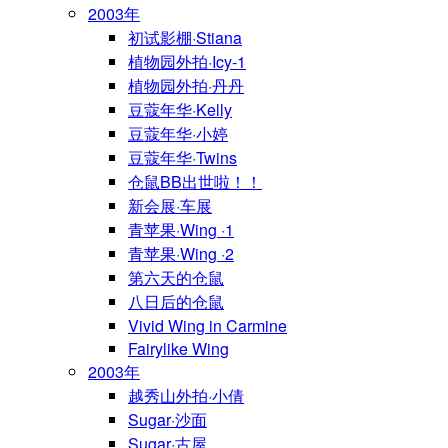
2003年
初试影棚·Stiana
植物园外拍·Icy-1
植物园外拍·丹丹
豆蔻年华·Kelly
豆蔻年华·小婷
豆蔻年华·Twins
仓鼠BB出世啦！！
新会展·车展
青苹果·Wing ·1
青苹果·Wing ·2
第六天的仓鼠
八日后的仓鼠
Vivid Wing in Carmine
Fairylike Wing
2003年
越秀山外拍·小倩
Sugar·沙面
Sugar·古屋