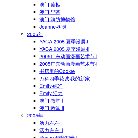
澳门·葡挞
澳门·早茶
澳门·消防博物馆
Joanne·树灵
2005年
YACA 2005 夏季漫展·I
YACA 2005 夏季漫展·II
2005广东动画漫画艺术节·I
2005广东动画漫画艺术节·II
书店里的Cookie
万科四季花城·我的新家
Emily·纯净
Emily·活力
澳门·教堂·I
澳门·教堂·II
2005年
活力左左·I
活力左左·II
Raven·华师初春·I