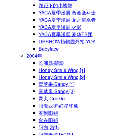
微距下的小螃蟹
YACA夏季漫展·黄金圣斗士
YACA夏季漫展·龙之暗杀者
YACA夏季漫展·火影
YACA夏季漫展·豪华TB团
DPSHOW植物园外拍·YOK
Babyface
2004年
长洲岛·随影
Honey Smile·Wing [1]
Honey Smile·Wing [2]
青苹果·Sandy [1]
青苹果·Sandy [2]
灵犬·Cookie
阳溯西街·红星印象
春到阳朔
食在阳朔
阳朔·西街
阳朔春游 [FC版]