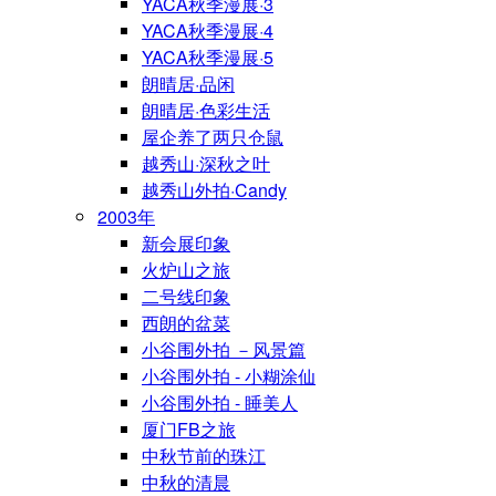
YACA秋季漫展·3
YACA秋季漫展·4
YACA秋季漫展·5
朗晴居·品闲
朗晴居·色彩生活
屋企养了两只仓鼠
越秀山·深秋之叶
越秀山外拍·Candy
2003年
新会展印象
火炉山之旅
二号线印象
西朗的盆菜
小谷围外拍 －风景篇
小谷围外拍 - 小糊涂仙
小谷围外拍 - 睡美人
厦门FB之旅
中秋节前的珠江
中秋的清晨