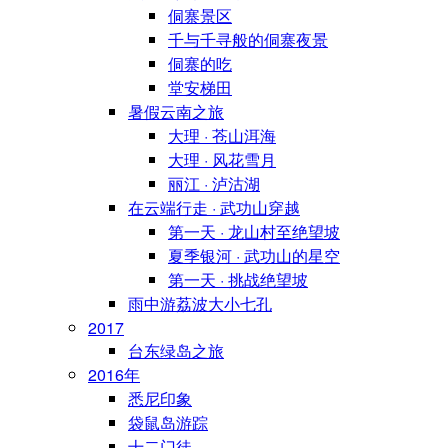
侗寨景区
千与千寻般的侗寨夜景
侗寨的吃
堂安梯田
暑假云南之旅
大理 · 苍山洱海
大理 · 风花雪月
丽江 · 泸沽湖
在云端行走 · 武功山穿越
第一天 · 龙山村至绝望坡
夏季银河 · 武功山的星空
第一天 · 挑战绝望坡
雨中游荔波大小七孔
2017
台东绿岛之旅
2016年
悉尼印象
袋鼠岛游踪
十二门徒