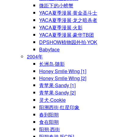
微距下的小螃蟹
YACA夏季漫展·黄金圣斗士
YACA夏季漫展·龙之暗杀者
YACA夏季漫展·火影
YACA夏季漫展·豪华TB团
DPSHOW植物园外拍·YOK
Babyface
2004年
长洲岛·随影
Honey Smile·Wing [1]
Honey Smile·Wing [2]
青苹果·Sandy [1]
青苹果·Sandy [2]
灵犬·Cookie
阳溯西街·红星印象
春到阳朔
食在阳朔
阳朔·西街
阳朔春游 [FC版]