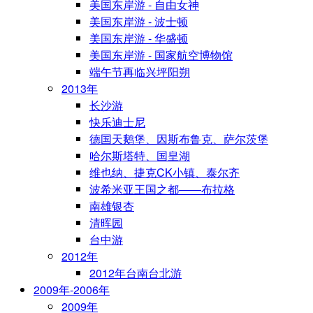
美国东岸游 - 自由女神
美国东岸游 - 波士顿
美国东岸游 - 华盛顿
美国东岸游 - 国家航空博物馆
端午节再临兴坪阳朔
2013年
长沙游
快乐迪士尼
德国天鹅堡、因斯布鲁克、萨尔茨堡
哈尔斯塔特、国皇湖
维也纳、捷克CK小镇、泰尔齐
波希米亚王国之都——布拉格
南雄银杏
清晖园
台中游
2012年
2012年台南台北游
2009年-2006年
2009年