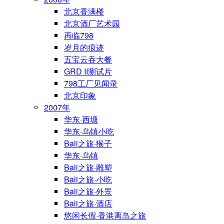
北京香满楼
北京酒厂艺术园
再临798
岁月的痕迹
五宝云吞大餐
GRD II测试片
798工厂见闻录
北京印象
2007年
华东·西塘
华东·乌镇小吃
Bali之旅·猴子
华东·乌镇
Bali之旅·雕塑
Bali之旅·小吃
Bali之旅·外景
Bali之旅·酒店
悠闲长假·香港离岛之旅