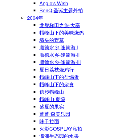
Angle's Wish
BenQ·圣诞主题外拍
2004年
龙脊梯田之旅·大寨
帽峰山下的美味烧鸡
墙头的野草
顺德水乡-逢简游-I
顺德水乡-逢简游-II
顺德水乡-逢简游-III
夏日荔枝烧鸡行
帽峰山下的盐焗蛋
帽峰山下的杂食
信步帽峰山
帽峰山·夏绿
盛夏的果实
菁菁·森美乐园
味千拉面
火影COSPLAY私拍
瀛洲生态园的水果