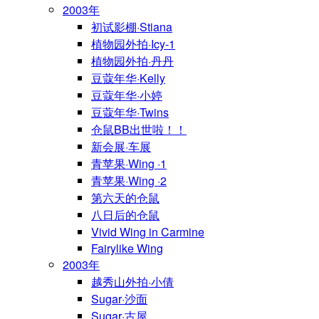
2003年
初试影棚·Stiana
植物园外拍·Icy-1
植物园外拍·丹丹
豆蔻年华·Kelly
豆蔻年华·小婷
豆蔻年华·Twins
仓鼠BB出世啦！！
新会展·车展
青苹果·Wing ·1
青苹果·Wing ·2
第六天的仓鼠
八日后的仓鼠
Vivid Wing in Carmine
Fairylike Wing
2003年
越秀山外拍·小倩
Sugar·沙面
Sugar·古屋