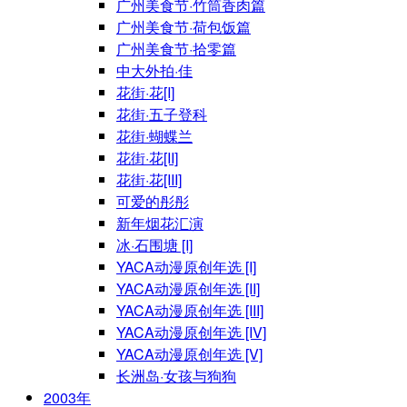
广州美食节·竹筒香肉篇
广州美食节·荷包饭篇
广州美食节·拾零篇
中大外拍·佳
花街·花[I]
花街·五子登科
花街·蝴蝶兰
花街·花[II]
花街·花[III]
可爱的彤彤
新年烟花汇演
冰·石围塘 [I]
YACA动漫原创年选 [I]
YACA动漫原创年选 [II]
YACA动漫原创年选 [III]
YACA动漫原创年选 [IV]
YACA动漫原创年选 [V]
长洲岛·女孩与狗狗
2003年