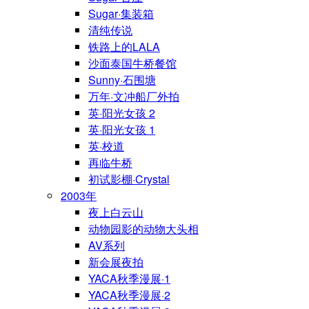
Sugar·集装箱
清纯传说
铁路上的LALA
沙面泰国牛桥餐馆
Sunny·石围塘
万年·文冲船厂外拍
英·阳光女孩 2
英·阳光女孩 1
英·校道
再临牛桥
初试影棚·Crystal
2003年
夜上白云山
动物园影的动物大头相
AV系列
新会展夜拍
YACA秋季漫展·1
YACA秋季漫展·2