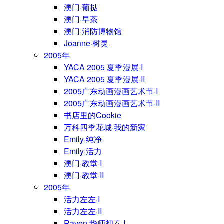
澳门·葡挞
澳门·早茶
澳门·消防博物馆
Joanne·树灵
2005年
YACA 2005 夏季漫展·I
YACA 2005 夏季漫展·II
2005广东动画漫画艺术节·I
2005广东动画漫画艺术节·II
书店里的Cookie
万科四季花城·我的新家
Emily·纯净
Emily·活力
澳门·教堂·I
澳门·教堂·II
2005年
活力左左·I
活力左左·II
Raven·华师初春·I