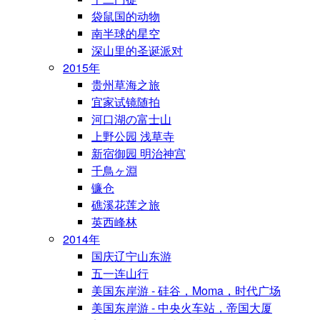
袋鼠国的动物
南半球的星空
深山里的圣诞派对
2015年
贵州草海之旅
宜家试镜随拍
河口湖の富士山
上野公园 浅草寺
新宿御园 明治神宫
千鳥ヶ淵
镰仓
礁溪花莲之旅
英西峰林
2014年
国庆辽宁山东游
五一连山行
美国东岸游 - 硅谷，Moma，时代广场
美国东岸游 - 中央火车站，帝国大厦