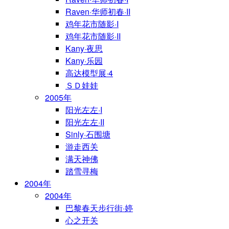
Raven·华师初春·II
鸡年花市随影·I
鸡年花市随影·II
Kany·夜思
Kany·乐园
高达模型展·4
ＳＤ娃娃
2005年
阳光左左·I
阳光左左·II
Sinly·石围塘
游走西关
满天神佛
踏雪寻梅
2004年
2004年
巴黎春天步行街·婷
心之开关