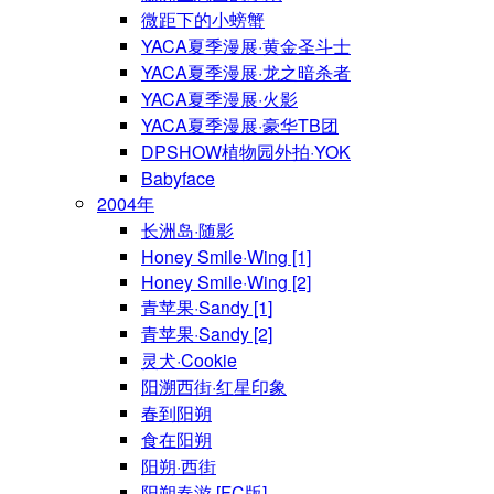
微距下的小螃蟹
YACA夏季漫展·黄金圣斗士
YACA夏季漫展·龙之暗杀者
YACA夏季漫展·火影
YACA夏季漫展·豪华TB团
DPSHOW植物园外拍·YOK
Babyface
2004年
长洲岛·随影
Honey Smile·Wing [1]
Honey Smile·Wing [2]
青苹果·Sandy [1]
青苹果·Sandy [2]
灵犬·Cookie
阳溯西街·红星印象
春到阳朔
食在阳朔
阳朔·西街
阳朔春游 [FC版]