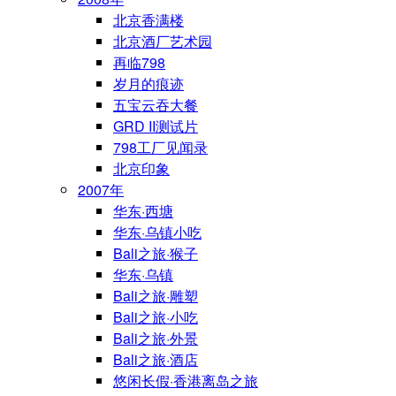
北京香满楼
北京酒厂艺术园
再临798
岁月的痕迹
五宝云吞大餐
GRD II测试片
798工厂见闻录
北京印象
2007年
华东·西塘
华东·乌镇小吃
Bali之旅·猴子
华东·乌镇
Bali之旅·雕塑
Bali之旅·小吃
Bali之旅·外景
Bali之旅·酒店
悠闲长假·香港离岛之旅