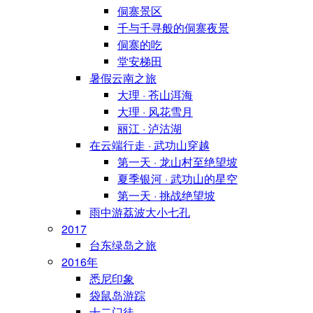
侗寨景区
千与千寻般的侗寨夜景
侗寨的吃
堂安梯田
暑假云南之旅
大理 · 苍山洱海
大理 · 风花雪月
丽江 · 泸沽湖
在云端行走 · 武功山穿越
第一天 · 龙山村至绝望坡
夏季银河 · 武功山的星空
第一天 · 挑战绝望坡
雨中游荔波大小七孔
2017
台东绿岛之旅
2016年
悉尼印象
袋鼠岛游踪
十二门徒