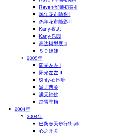
Raven·华师初春·II
鸡年花市随影·I
鸡年花市随影·II
Kany·夜思
Kany·乐园
高达模型展·4
ＳＤ娃娃
2005年
阳光左左·I
阳光左左·II
Sinly·石围塘
游走西关
满天神佛
踏雪寻梅
2004年
2004年
巴黎春天步行街·婷
心之开关