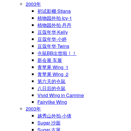
2003年
初试影棚·Stiana
植物园外拍·Icy-1
植物园外拍·丹丹
豆蔻年华·Kelly
豆蔻年华·小婷
豆蔻年华·Twins
仓鼠BB出世啦！！
新会展·车展
青苹果·Wing ·1
青苹果·Wing ·2
第六天的仓鼠
八日后的仓鼠
Vivid Wing in Carmine
Fairylike Wing
2003年
越秀山外拍·小倩
Sugar·沙面
Sugar·古屋