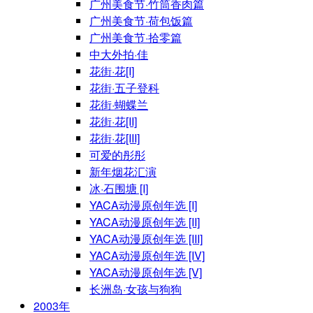
广州美食节·竹筒香肉篇
广州美食节·荷包饭篇
广州美食节·拾零篇
中大外拍·佳
花街·花[I]
花街·五子登科
花街·蝴蝶兰
花街·花[II]
花街·花[III]
可爱的彤彤
新年烟花汇演
冰·石围塘 [I]
YACA动漫原创年选 [I]
YACA动漫原创年选 [II]
YACA动漫原创年选 [III]
YACA动漫原创年选 [IV]
YACA动漫原创年选 [V]
长洲岛·女孩与狗狗
2003年