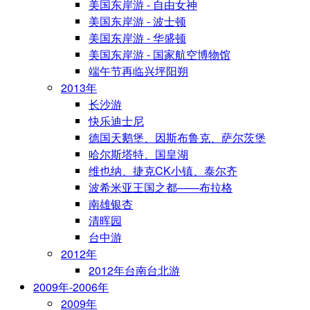
美国东岸游 - 自由女神
美国东岸游 - 波士顿
美国东岸游 - 华盛顿
美国东岸游 - 国家航空博物馆
端午节再临兴坪阳朔
2013年
长沙游
快乐迪士尼
德国天鹅堡、因斯布鲁克、萨尔茨堡
哈尔斯塔特、国皇湖
维也纳、捷克CK小镇、泰尔齐
波希米亚王国之都——布拉格
南雄银杏
清晖园
台中游
2012年
2012年台南台北游
2009年-2006年
2009年