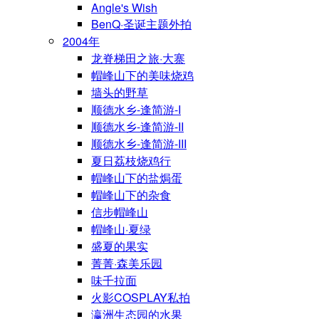
Angle's Wish
BenQ·圣诞主题外拍
2004年
龙脊梯田之旅·大寨
帽峰山下的美味烧鸡
墙头的野草
顺德水乡-逢简游-I
顺德水乡-逢简游-II
顺德水乡-逢简游-III
夏日荔枝烧鸡行
帽峰山下的盐焗蛋
帽峰山下的杂食
信步帽峰山
帽峰山·夏绿
盛夏的果实
菁菁·森美乐园
味千拉面
火影COSPLAY私拍
瀛洲生态园的水果