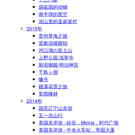
袋鼠国的动物
南半球的星空
深山里的圣诞派对
2015年
贵州草海之旅
宜家试镜随拍
河口湖の富士山
上野公园 浅草寺
新宿御园 明治神宫
千鳥ヶ淵
镰仓
礁溪花莲之旅
英西峰林
2014年
国庆辽宁山东游
五一连山行
美国东岸游 - 硅谷，Moma，时代广场
美国东岸游 - 中央火车站，帝国大厦