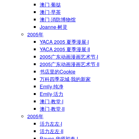
澳门·葡挞
澳门·早茶
澳门·消防博物馆
Joanne·树灵
2005年
YACA 2005 夏季漫展·I
YACA 2005 夏季漫展·II
2005广东动画漫画艺术节·I
2005广东动画漫画艺术节·II
书店里的Cookie
万科四季花城·我的新家
Emily·纯净
Emily·活力
澳门·教堂·I
澳门·教堂·II
2005年
活力左左·I
活力左左·II
Raven·华师初春·I