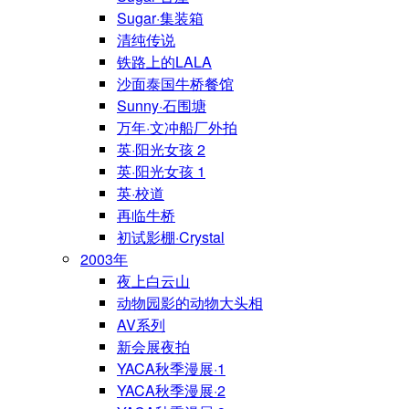
Sugar·集装箱
清纯传说
铁路上的LALA
沙面泰国牛桥餐馆
Sunny·石围塘
万年·文冲船厂外拍
英·阳光女孩 2
英·阳光女孩 1
英·校道
再临牛桥
初试影棚·Crystal
2003年
夜上白云山
动物园影的动物大头相
AV系列
新会展夜拍
YACA秋季漫展·1
YACA秋季漫展·2