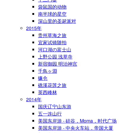
袋鼠国的动物
南半球的星空
深山里的圣诞派对
2015年
贵州草海之旅
宜家试镜随拍
河口湖の富士山
上野公园 浅草寺
新宿御园 明治神宫
千鳥ヶ淵
镰仓
礁溪花莲之旅
英西峰林
2014年
国庆辽宁山东游
五一连山行
美国东岸游 - 硅谷，Moma，时代广场
美国东岸游 - 中央火车站，帝国大厦