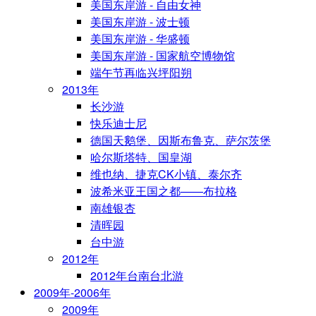
美国东岸游 - 自由女神
美国东岸游 - 波士顿
美国东岸游 - 华盛顿
美国东岸游 - 国家航空博物馆
端午节再临兴坪阳朔
2013年
长沙游
快乐迪士尼
德国天鹅堡、因斯布鲁克、萨尔茨堡
哈尔斯塔特、国皇湖
维也纳、捷克CK小镇、泰尔齐
波希米亚王国之都——布拉格
南雄银杏
清晖园
台中游
2012年
2012年台南台北游
2009年-2006年
2009年