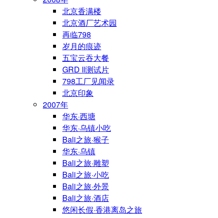
北京香满楼
北京酒厂艺术园
再临798
岁月的痕迹
五宝云吞大餐
GRD II测试片
798工厂见闻录
北京印象
2007年
华东·西塘
华东·乌镇小吃
Bali之旅·猴子
华东·乌镇
Bali之旅·雕塑
Bali之旅·小吃
Bali之旅·外景
Bali之旅·酒店
悠闲长假·香港离岛之旅