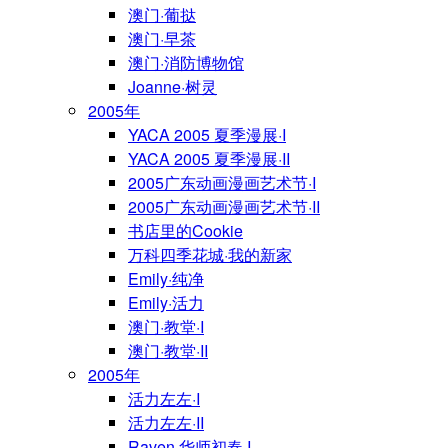
澳门·葡挞
澳门·早茶
澳门·消防博物馆
Joanne·树灵
2005年
YACA 2005 夏季漫展·I
YACA 2005 夏季漫展·II
2005广东动画漫画艺术节·I
2005广东动画漫画艺术节·II
书店里的Cookie
万科四季花城·我的新家
Emily·纯净
Emily·活力
澳门·教堂·I
澳门·教堂·II
2005年
活力左左·I
活力左左·II
Raven·华师初春·I