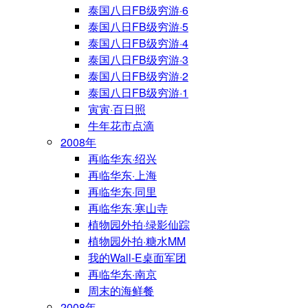
泰国八日FB级穷游·6
泰国八日FB级穷游·5
泰国八日FB级穷游·4
泰国八日FB级穷游·3
泰国八日FB级穷游·2
泰国八日FB级穷游·1
寅寅·百日照
牛年花市点滴
2008年
再临华东·绍兴
再临华东·上海
再临华东·同里
再临华东·寒山寺
植物园外拍·绿影仙踪
植物园外拍·糖水MM
我的Wall-E桌面军团
再临华东·南京
周末的海鲜餐
2008年