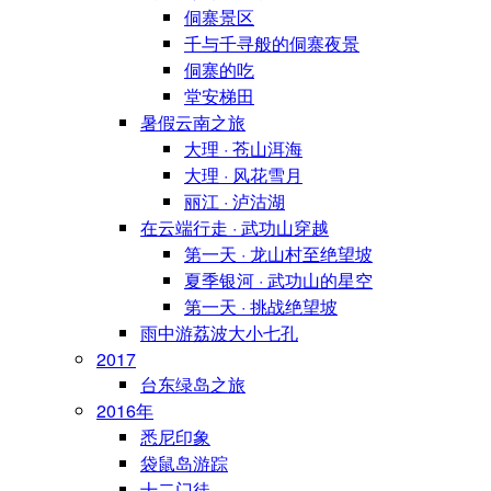
侗寨景区
千与千寻般的侗寨夜景
侗寨的吃
堂安梯田
暑假云南之旅
大理 · 苍山洱海
大理 · 风花雪月
丽江 · 泸沽湖
在云端行走 · 武功山穿越
第一天 · 龙山村至绝望坡
夏季银河 · 武功山的星空
第一天 · 挑战绝望坡
雨中游荔波大小七孔
2017
台东绿岛之旅
2016年
悉尼印象
袋鼠岛游踪
十二门徒