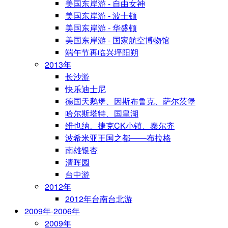
美国东岸游 - 自由女神
美国东岸游 - 波士顿
美国东岸游 - 华盛顿
美国东岸游 - 国家航空博物馆
端午节再临兴坪阳朔
2013年
长沙游
快乐迪士尼
德国天鹅堡、因斯布鲁克、萨尔茨堡
哈尔斯塔特、国皇湖
维也纳、捷克CK小镇、泰尔齐
波希米亚王国之都——布拉格
南雄银杏
清晖园
台中游
2012年
2012年台南台北游
2009年-2006年
2009年