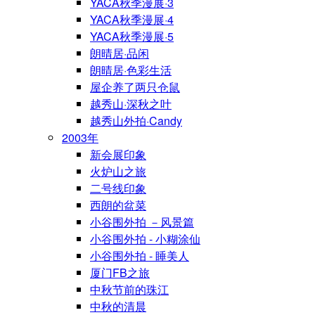
YACA秋季漫展·3
YACA秋季漫展·4
YACA秋季漫展·5
朗晴居·品闲
朗晴居·色彩生活
屋企养了两只仓鼠
越秀山·深秋之叶
越秀山外拍·Candy
2003年
新会展印象
火炉山之旅
二号线印象
西朗的盆菜
小谷围外拍 －风景篇
小谷围外拍 - 小糊涂仙
小谷围外拍 - 睡美人
厦门FB之旅
中秋节前的珠江
中秋的清晨