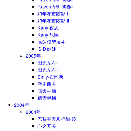
Raven·华师初春·II
鸡年花市随影·I
鸡年花市随影·II
Kany·夜思
Kany·乐园
高达模型展·4
ＳＤ娃娃
2005年
阳光左左·I
阳光左左·II
Sinly·石围塘
游走西关
满天神佛
踏雪寻梅
2004年
2004年
巴黎春天步行街·婷
心之开关