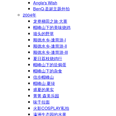
Angle's Wish
BenQ·圣诞主题外拍
2004年
龙脊梯田之旅·大寨
帽峰山下的美味烧鸡
墙头的野草
顺德水乡-逢简游-I
顺德水乡-逢简游-II
顺德水乡-逢简游-III
夏日荔枝烧鸡行
帽峰山下的盐焗蛋
帽峰山下的杂食
信步帽峰山
帽峰山·夏绿
盛夏的果实
菁菁·森美乐园
味千拉面
火影COSPLAY私拍
瀛洲生态园的水果