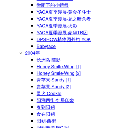
微距下的小螃蟹
YACA夏季漫展·黄金圣斗士
YACA夏季漫展·龙之暗杀者
YACA夏季漫展·火影
YACA夏季漫展·豪华TB团
DPSHOW植物园外拍·YOK
Babyface
2004年
长洲岛·随影
Honey Smile·Wing [1]
Honey Smile·Wing [2]
青苹果·Sandy [1]
青苹果·Sandy [2]
灵犬·Cookie
阳溯西街·红星印象
春到阳朔
食在阳朔
阳朔·西街
阳朔春游 [FC版]