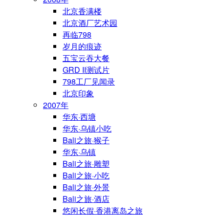
北京香满楼
北京酒厂艺术园
再临798
岁月的痕迹
五宝云吞大餐
GRD II测试片
798工厂见闻录
北京印象
2007年
华东·西塘
华东·乌镇小吃
Bali之旅·猴子
华东·乌镇
Bali之旅·雕塑
Bali之旅·小吃
Bali之旅·外景
Bali之旅·酒店
悠闲长假·香港离岛之旅