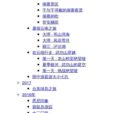
侗寨景区
千与千寻般的侗寨夜景
侗寨的吃
堂安梯田
暑假云南之旅
大理 · 苍山洱海
大理 · 风花雪月
丽江 · 泸沽湖
在云端行走 · 武功山穿越
第一天 · 龙山村至绝望坡
夏季银河 · 武功山的星空
第一天 · 挑战绝望坡
雨中游荔波大小七孔
2017
台东绿岛之旅
2016年
悉尼印象
袋鼠岛游踪
十二门徒