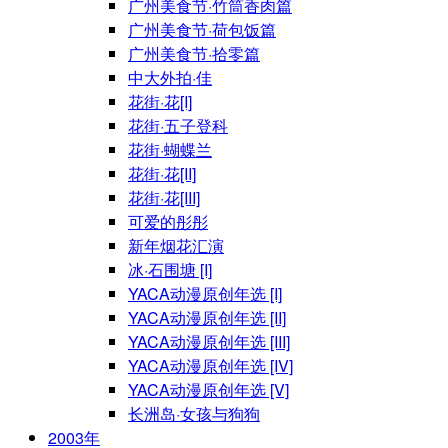
广州美食节·竹筒香肉篇
广州美食节·荷包饭篇
广州美食节·拾零篇
中大外拍·佳
花街·花[I]
花街·五子登科
花街·蝴蝶兰
花街·花[II]
花街·花[III]
可爱的彤彤
新年烟花汇演
冰·石围塘 [I]
YACA动漫原创年选 [I]
YACA动漫原创年选 [II]
YACA动漫原创年选 [III]
YACA动漫原创年选 [IV]
YACA动漫原创年选 [V]
长洲岛·女孩与狗狗
2003年