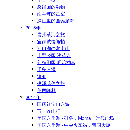
袋鼠国的动物
南半球的星空
深山里的圣诞派对
2015年
贵州草海之旅
宜家试镜随拍
河口湖の富士山
上野公园 浅草寺
新宿御园 明治神宫
千鳥ヶ淵
镰仓
礁溪花莲之旅
英西峰林
2014年
国庆辽宁山东游
五一连山行
美国东岸游 - 硅谷，Moma，时代广场
美国东岸游 - 中央火车站，帝国大厦