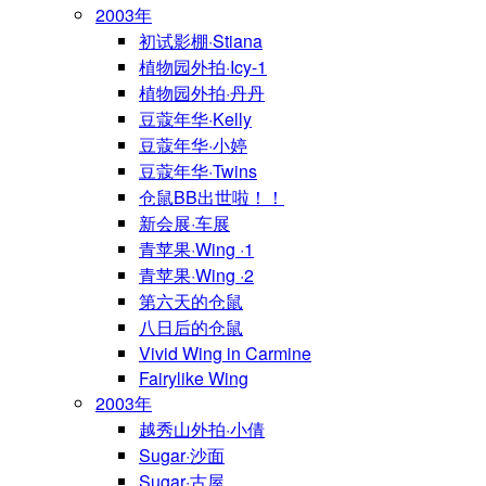
2003年
初试影棚·Stiana
植物园外拍·Icy-1
植物园外拍·丹丹
豆蔻年华·Kelly
豆蔻年华·小婷
豆蔻年华·Twins
仓鼠BB出世啦！！
新会展·车展
青苹果·Wing ·1
青苹果·Wing ·2
第六天的仓鼠
八日后的仓鼠
Vivid Wing in Carmine
Fairylike Wing
2003年
越秀山外拍·小倩
Sugar·沙面
Sugar·古屋