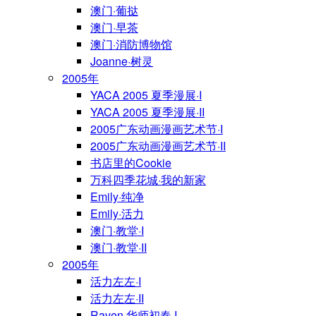
澳门·葡挞
澳门·早茶
澳门·消防博物馆
Joanne·树灵
2005年
YACA 2005 夏季漫展·I
YACA 2005 夏季漫展·II
2005广东动画漫画艺术节·I
2005广东动画漫画艺术节·II
书店里的Cookie
万科四季花城·我的新家
Emily·纯净
Emily·活力
澳门·教堂·I
澳门·教堂·II
2005年
活力左左·I
活力左左·II
Raven·华师初春·I