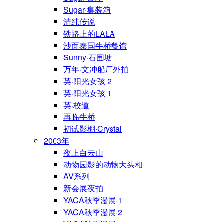
Sugar·集装箱
清纯传说
铁路上的LALA
沙面泰国牛桥餐馆
Sunny·石围塘
万年·文冲船厂外拍
英·阳光女孩 2
英·阳光女孩 1
英·校道
再临牛桥
初试影棚·Crystal
2003年
夜上白云山
动物园影的动物大头相
AV系列
新会展夜拍
YACA秋季漫展·1
YACA秋季漫展·2