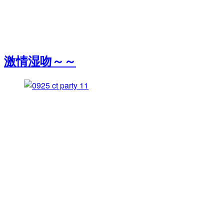
激情湿吻～～