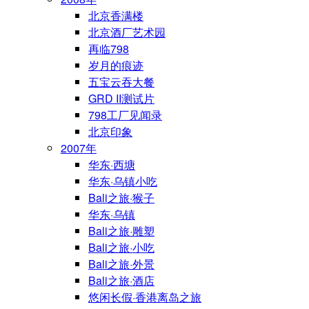
北京香满楼
北京酒厂艺术园
再临798
岁月的痕迹
五宝云吞大餐
GRD II测试片
798工厂见闻录
北京印象
2007年
华东·西塘
华东·乌镇小吃
Bali之旅·猴子
华东·乌镇
Bali之旅·雕塑
Bali之旅·小吃
Bali之旅·外景
Bali之旅·酒店
悠闲长假·香港离岛之旅