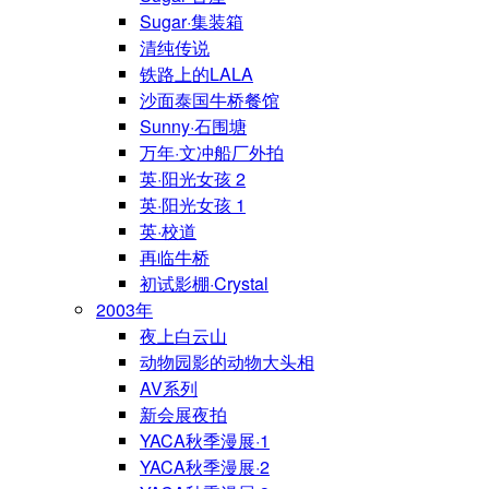
Sugar·集装箱
清纯传说
铁路上的LALA
沙面泰国牛桥餐馆
Sunny·石围塘
万年·文冲船厂外拍
英·阳光女孩 2
英·阳光女孩 1
英·校道
再临牛桥
初试影棚·Crystal
2003年
夜上白云山
动物园影的动物大头相
AV系列
新会展夜拍
YACA秋季漫展·1
YACA秋季漫展·2