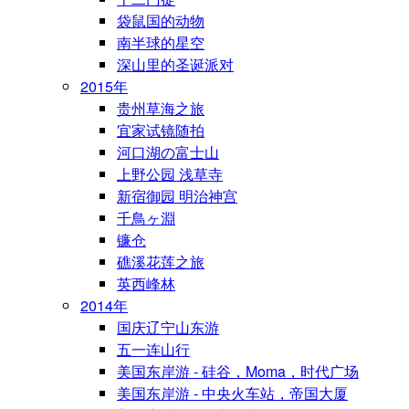
袋鼠国的动物
南半球的星空
深山里的圣诞派对
2015年
贵州草海之旅
宜家试镜随拍
河口湖の富士山
上野公园 浅草寺
新宿御园 明治神宫
千鳥ヶ淵
镰仓
礁溪花莲之旅
英西峰林
2014年
国庆辽宁山东游
五一连山行
美国东岸游 - 硅谷，Moma，时代广场
美国东岸游 - 中央火车站，帝国大厦