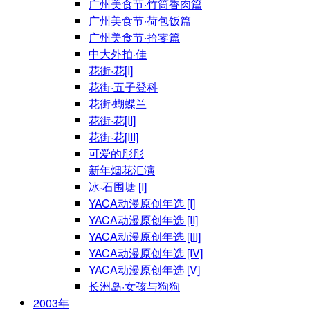
广州美食节·竹筒香肉篇
广州美食节·荷包饭篇
广州美食节·拾零篇
中大外拍·佳
花街·花[I]
花街·五子登科
花街·蝴蝶兰
花街·花[II]
花街·花[III]
可爱的彤彤
新年烟花汇演
冰·石围塘 [I]
YACA动漫原创年选 [I]
YACA动漫原创年选 [II]
YACA动漫原创年选 [III]
YACA动漫原创年选 [IV]
YACA动漫原创年选 [V]
长洲岛·女孩与狗狗
2003年