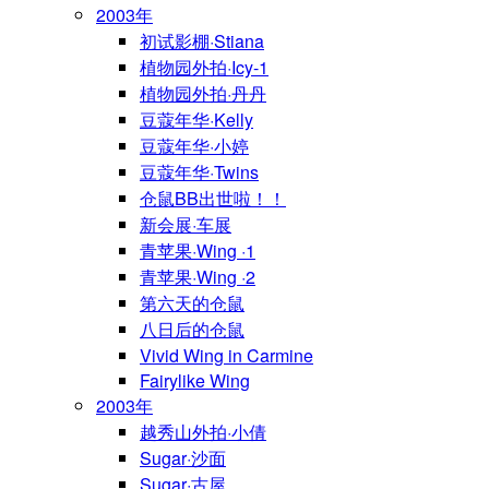
2003年
初试影棚·Stiana
植物园外拍·Icy-1
植物园外拍·丹丹
豆蔻年华·Kelly
豆蔻年华·小婷
豆蔻年华·Twins
仓鼠BB出世啦！！
新会展·车展
青苹果·Wing ·1
青苹果·Wing ·2
第六天的仓鼠
八日后的仓鼠
Vivid Wing in Carmine
Fairylike Wing
2003年
越秀山外拍·小倩
Sugar·沙面
Sugar·古屋