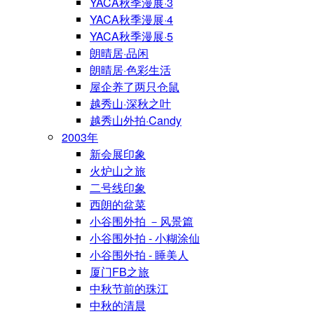
YACA秋季漫展·3
YACA秋季漫展·4
YACA秋季漫展·5
朗晴居·品闲
朗晴居·色彩生活
屋企养了两只仓鼠
越秀山·深秋之叶
越秀山外拍·Candy
2003年
新会展印象
火炉山之旅
二号线印象
西朗的盆菜
小谷围外拍 －风景篇
小谷围外拍 - 小糊涂仙
小谷围外拍 - 睡美人
厦门FB之旅
中秋节前的珠江
中秋的清晨