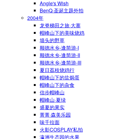
Angle's Wish
BenQ·圣诞主题外拍
2004年
龙脊梯田之旅·大寨
帽峰山下的美味烧鸡
墙头的野草
顺德水乡-逢简游-I
顺德水乡-逢简游-II
顺德水乡-逢简游-III
夏日荔枝烧鸡行
帽峰山下的盐焗蛋
帽峰山下的杂食
信步帽峰山
帽峰山·夏绿
盛夏的果实
菁菁·森美乐园
味千拉面
火影COSPLAY私拍
瀛洲生态园的水果