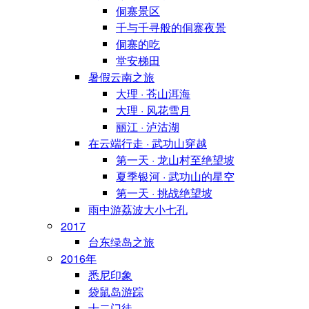
侗寨景区
千与千寻般的侗寨夜景
侗寨的吃
堂安梯田
暑假云南之旅
大理 · 苍山洱海
大理 · 风花雪月
丽江 · 泸沽湖
在云端行走 · 武功山穿越
第一天 · 龙山村至绝望坡
夏季银河 · 武功山的星空
第一天 · 挑战绝望坡
雨中游荔波大小七孔
2017
台东绿岛之旅
2016年
悉尼印象
袋鼠岛游踪
十二门徒