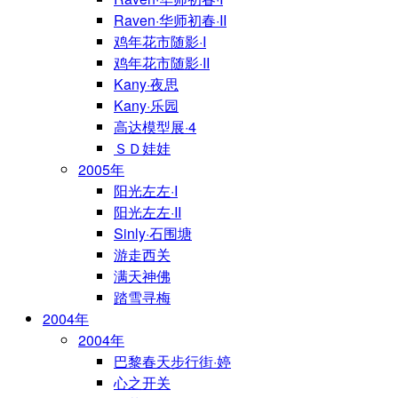
Raven·华师初春·II
鸡年花市随影·I
鸡年花市随影·II
Kany·夜思
Kany·乐园
高达模型展·4
ＳＤ娃娃
2005年
阳光左左·I
阳光左左·II
Sinly·石围塘
游走西关
满天神佛
踏雪寻梅
2004年
2004年
巴黎春天步行街·婷
心之开关