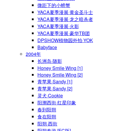
微距下的小螃蟹
YACA夏季漫展·黄金圣斗士
YACA夏季漫展·龙之暗杀者
YACA夏季漫展·火影
YACA夏季漫展·豪华TB团
DPSHOW植物园外拍·YOK
Babyface
2004年
长洲岛·随影
Honey Smile·Wing [1]
Honey Smile·Wing [2]
青苹果·Sandy [1]
青苹果·Sandy [2]
灵犬·Cookie
阳溯西街·红星印象
春到阳朔
食在阳朔
阳朔·西街
阳朔春游 [FC版]