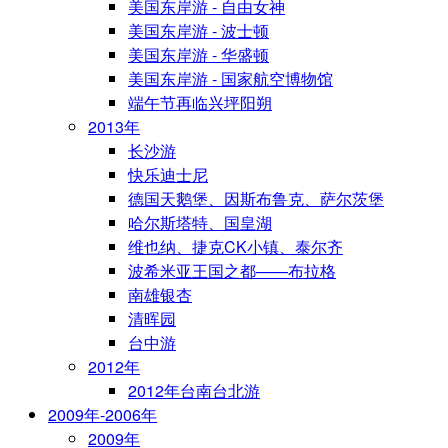
美国东岸游 - 自由女神
美国东岸游 - 波士顿
美国东岸游 - 华盛顿
美国东岸游 - 国家航空博物馆
端午节再临兴坪阳朔
2013年
长沙游
快乐迪士尼
德国天鹅堡、因斯布鲁克、萨尔茨堡
哈尔斯塔特、国皇湖
维也纳、捷克CK小镇、泰尔齐
波希米亚王国之都——布拉格
南雄银杏
清晖园
台中游
2012年
2012年台南台北游
2009年-2006年
2009年