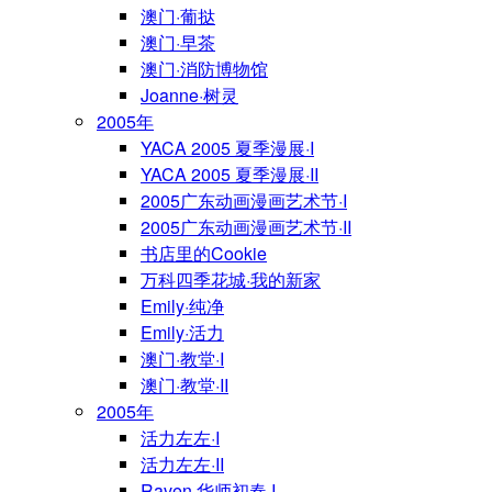
澳门·葡挞
澳门·早茶
澳门·消防博物馆
Joanne·树灵
2005年
YACA 2005 夏季漫展·I
YACA 2005 夏季漫展·II
2005广东动画漫画艺术节·I
2005广东动画漫画艺术节·II
书店里的Cookie
万科四季花城·我的新家
Emily·纯净
Emily·活力
澳门·教堂·I
澳门·教堂·II
2005年
活力左左·I
活力左左·II
Raven·华师初春·I