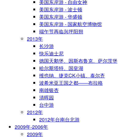
美国东岸游 - 自由女神
美国东岸游 - 波士顿
美国东岸游 - 华盛顿
美国东岸游 - 国家航空博物馆
端午节再临兴坪阳朔
2013年
长沙游
快乐迪士尼
德国天鹅堡、因斯布鲁克、萨尔茨堡
哈尔斯塔特、国皇湖
维也纳、捷克CK小镇、泰尔齐
波希米亚王国之都——布拉格
南雄银杏
清晖园
台中游
2012年
2012年台南台北游
2009年-2006年
2009年