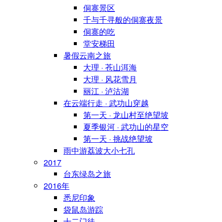
侗寨景区
千与千寻般的侗寨夜景
侗寨的吃
堂安梯田
暑假云南之旅
大理 · 苍山洱海
大理 · 风花雪月
丽江 · 泸沽湖
在云端行走 · 武功山穿越
第一天 · 龙山村至绝望坡
夏季银河 · 武功山的星空
第一天 · 挑战绝望坡
雨中游荔波大小七孔
2017
台东绿岛之旅
2016年
悉尼印象
袋鼠岛游踪
十二门徒