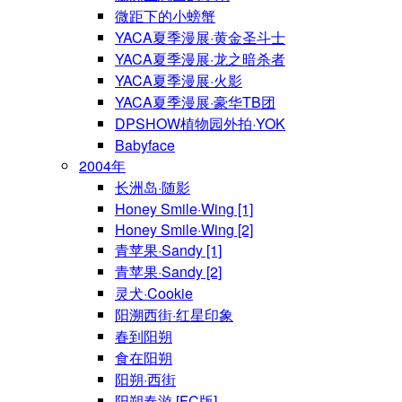
微距下的小螃蟹
YACA夏季漫展·黄金圣斗士
YACA夏季漫展·龙之暗杀者
YACA夏季漫展·火影
YACA夏季漫展·豪华TB团
DPSHOW植物园外拍·YOK
Babyface
2004年
长洲岛·随影
Honey Smile·Wing [1]
Honey Smile·Wing [2]
青苹果·Sandy [1]
青苹果·Sandy [2]
灵犬·Cookie
阳溯西街·红星印象
春到阳朔
食在阳朔
阳朔·西街
阳朔春游 [FC版]