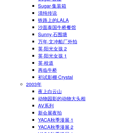
Sugar·集装箱
清纯传说
铁路上的LALA
沙面泰国牛桥餐馆
Sunny·石围塘
万年·文冲船厂外拍
英·阳光女孩 2
英·阳光女孩 1
英·校道
再临牛桥
初试影棚·Crystal
2003年
夜上白云山
动物园影的动物大头相
AV系列
新会展夜拍
YACA秋季漫展·1
YACA秋季漫展·2