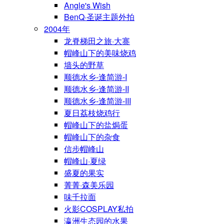
Angle's Wish
BenQ·圣诞主题外拍
2004年
龙脊梯田之旅·大寨
帽峰山下的美味烧鸡
墙头的野草
顺德水乡-逢简游-I
顺德水乡-逢简游-II
顺德水乡-逢简游-III
夏日荔枝烧鸡行
帽峰山下的盐焗蛋
帽峰山下的杂食
信步帽峰山
帽峰山·夏绿
盛夏的果实
菁菁·森美乐园
味千拉面
火影COSPLAY私拍
瀛洲生态园的水果