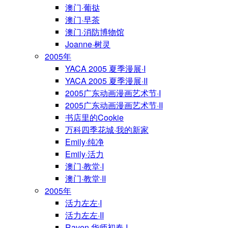
澳门·葡挞
澳门·早茶
澳门·消防博物馆
Joanne·树灵
2005年
YACA 2005 夏季漫展·I
YACA 2005 夏季漫展·II
2005广东动画漫画艺术节·I
2005广东动画漫画艺术节·II
书店里的Cookie
万科四季花城·我的新家
Emily·纯净
Emily·活力
澳门·教堂·I
澳门·教堂·II
2005年
活力左左·I
活力左左·II
Raven·华师初春·I