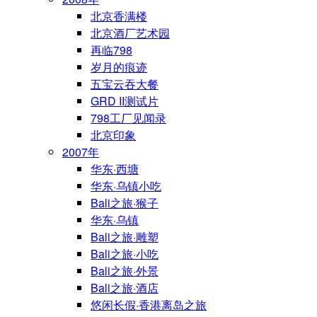
北京香满楼
北京酒厂艺术园
再临798
岁月的痕迹
五宝云吞大餐
GRD II测试片
798工厂见闻录
北京印象
2007年
华东·西塘
华东·乌镇小吃
Bali之旅·猴子
华东·乌镇
Bali之旅·雕塑
Bali之旅·小吃
Bali之旅·外景
Bali之旅·酒店
悠闲长假·香港离岛之旅