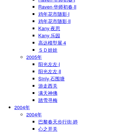
Raven·华师初春·II
鸡年花市随影·I
鸡年花市随影·II
Kany·夜思
Kany·乐园
高达模型展·4
ＳＤ娃娃
2005年
阳光左左·I
阳光左左·II
Sinly·石围塘
游走西关
满天神佛
踏雪寻梅
2004年
2004年
巴黎春天步行街·婷
心之开关