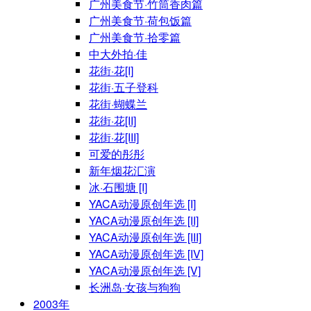
广州美食节·竹筒香肉篇
广州美食节·荷包饭篇
广州美食节·拾零篇
中大外拍·佳
花街·花[I]
花街·五子登科
花街·蝴蝶兰
花街·花[II]
花街·花[III]
可爱的彤彤
新年烟花汇演
冰·石围塘 [I]
YACA动漫原创年选 [I]
YACA动漫原创年选 [II]
YACA动漫原创年选 [III]
YACA动漫原创年选 [IV]
YACA动漫原创年选 [V]
长洲岛·女孩与狗狗
2003年