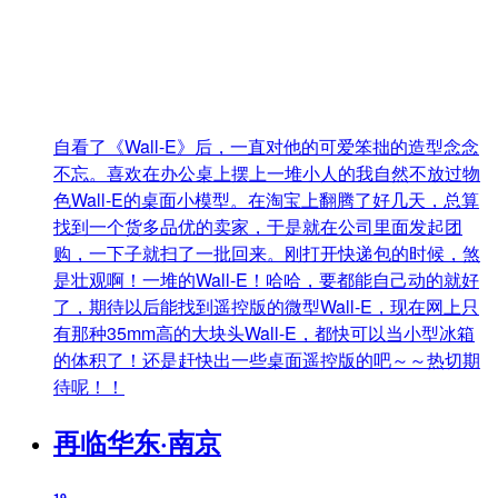
自看了《Wall-E》后，一直对他的可爱笨拙的造型念念
不忘。喜欢在办公桌上摆上一堆小人的我自然不放过物
色Wall-E的桌面小模型。在淘宝上翻腾了好几天，总算
找到一个货多品优的卖家，于是就在公司里面发起团
购，一下子就扫了一批回来。刚打开快递包的时候，煞
是壮观啊！一堆的Wall-E！哈哈，要都能自己动的就好
了，期待以后能找到遥控版的微型Wall-E，现在网上只
有那种35mm高的大块头Wall-E，都快可以当小型冰箱
的体积了！还是赶快出一些桌面遥控版的吧～～热切期
待呢！！
再临华东·南京
19