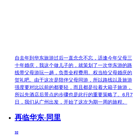
自去年到华东旅游过后一直念念不忘，适逢今年父母三
十年婚庆，我这个做儿子的，就策划了一次华东游的路
线带父母游玩一趟，负责全程费用。权当给父母婚庆的
贺礼吧。由于这次是陪伴父母同游，所以路线以及旅游
强度要对比以前的都要轻，而且都是拉着大箱子旅游，
所以先酒店后景点的步骤也是此行的重要策略了。6月7
日，我们从广州出发，开始了这次为期一周的旅程。
再临华东·同里
32