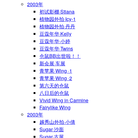
2003年
初试影棚·Stiana
植物园外拍·Icy-1
植物园外拍·丹丹
豆蔻年华·Kelly
豆蔻年华·小婷
豆蔻年华·Twins
仓鼠BB出世啦！！
新会展·车展
青苹果·Wing ·1
青苹果·Wing ·2
第六天的仓鼠
八日后的仓鼠
Vivid Wing in Carmine
Fairylike Wing
2003年
越秀山外拍·小倩
Sugar·沙面
Sugar·古屋