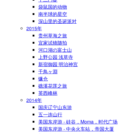
袋鼠国的动物
南半球的星空
深山里的圣诞派对
2015年
贵州草海之旅
宜家试镜随拍
河口湖の富士山
上野公园 浅草寺
新宿御园 明治神宫
千鳥ヶ淵
镰仓
礁溪花莲之旅
英西峰林
2014年
国庆辽宁山东游
五一连山行
美国东岸游 - 硅谷，Moma，时代广场
美国东岸游 - 中央火车站，帝国大厦