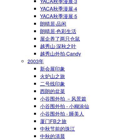
YACA秋季漫展·3
YACA秋季漫展·4
YACA秋季漫展·5
朗晴居·品闲
朗晴居·色彩生活
屋企养了两只仓鼠
越秀山·深秋之叶
越秀山外拍·Candy
2003年
新会展印象
火炉山之旅
二号线印象
西朗的盆菜
小谷围外拍 －风景篇
小谷围外拍 - 小糊涂仙
小谷围外拍 - 睡美人
厦门FB之旅
中秋节前的珠江
中秋的清晨