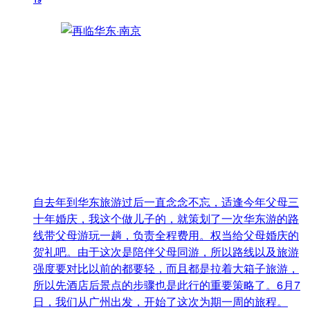
自去年到华东旅游过后一直念念不忘，适逢今年父母三
十年婚庆，我这个做儿子的，就策划了一次华东游的路
线带父母游玩一趟，负责全程费用。权当给父母婚庆的
贺礼吧。由于这次是陪伴父母同游，所以路线以及旅游
强度要对比以前的都要轻，而且都是拉着大箱子旅游，
所以先酒店后景点的步骤也是此行的重要策略了。6月7
日，我们从广州出发，开始了这次为期一周的旅程。