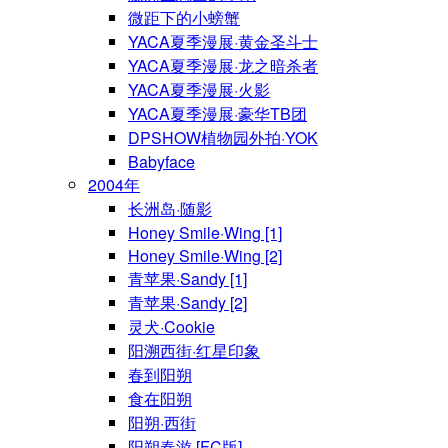
微距下的小螃蟹
YACA夏季漫展·黄金圣斗士
YACA夏季漫展·龙之暗杀者
YACA夏季漫展·火影
YACA夏季漫展·豪华TB团
DPSHOW植物园外拍·YOK
Babyface
2004年
长洲岛·随影
Honey Smile·Wing [1]
Honey Smile·Wing [2]
青苹果·Sandy [1]
青苹果·Sandy [2]
灵犬·Cookie
阳溯西街·红星印象
春到阳朔
食在阳朔
阳朔·西街
阳朔春游 [FC版]