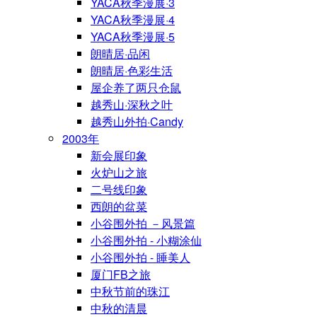
YACA秋季漫展·3
YACA秋季漫展·4
YACA秋季漫展·5
朗晴居·品闲
朗晴居·色彩生活
屋企养了两只仓鼠
越秀山·深秋之叶
越秀山外拍·Candy
2003年
新会展印象
火炉山之旅
二号线印象
西朗的盆菜
小谷围外拍 －风景篇
小谷围外拍 - 小糊涂仙
小谷围外拍 - 睡美人
厦门FB之旅
中秋节前的珠江
中秋的清晨