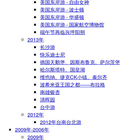
美国东岸游 - 自由女神
美国东岸游 - 波士顿
美国东岸游 - 华盛顿
美国东岸游 - 国家航空博物馆
端午节再临兴坪阳朔
2013年
长沙游
快乐迪士尼
德国天鹅堡、因斯布鲁克、萨尔茨堡
哈尔斯塔特、国皇湖
维也纳、捷克CK小镇、泰尔齐
波希米亚王国之都——布拉格
南雄银杏
清晖园
台中游
2012年
2012年台南台北游
2009年-2006年
2009年