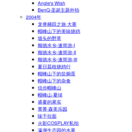
Angle's Wish
BenQ·圣诞主题外拍
2004年
龙脊梯田之旅·大寨
帽峰山下的美味烧鸡
墙头的野草
顺德水乡-逢简游-I
顺德水乡-逢简游-II
顺德水乡-逢简游-III
夏日荔枝烧鸡行
帽峰山下的盐焗蛋
帽峰山下的杂食
信步帽峰山
帽峰山·夏绿
盛夏的果实
菁菁·森美乐园
味千拉面
火影COSPLAY私拍
瀛洲生态园的水果