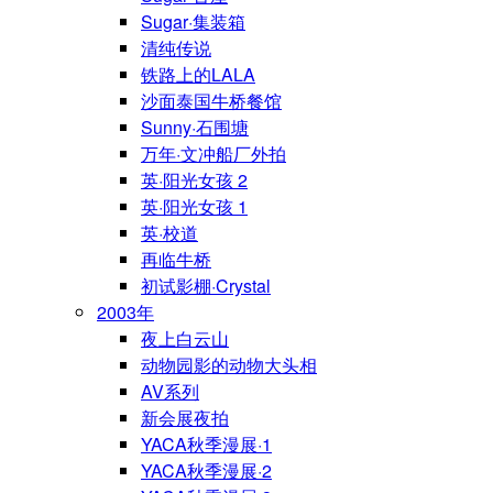
Sugar·集装箱
清纯传说
铁路上的LALA
沙面泰国牛桥餐馆
Sunny·石围塘
万年·文冲船厂外拍
英·阳光女孩 2
英·阳光女孩 1
英·校道
再临牛桥
初试影棚·Crystal
2003年
夜上白云山
动物园影的动物大头相
AV系列
新会展夜拍
YACA秋季漫展·1
YACA秋季漫展·2