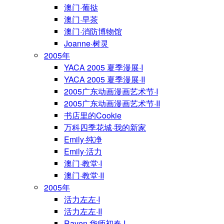
澳门·葡挞
澳门·早茶
澳门·消防博物馆
Joanne·树灵
2005年
YACA 2005 夏季漫展·I
YACA 2005 夏季漫展·II
2005广东动画漫画艺术节·I
2005广东动画漫画艺术节·II
书店里的Cookie
万科四季花城·我的新家
Emily·纯净
Emily·活力
澳门·教堂·I
澳门·教堂·II
2005年
活力左左·I
活力左左·II
Raven·华师初春·I