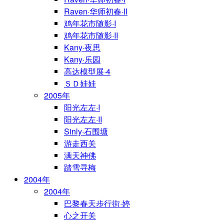
Raven·华师初春·II
鸡年花市随影·I
鸡年花市随影·II
Kany·夜思
Kany·乐园
高达模型展·4
ＳＤ娃娃
2005年
阳光左左·I
阳光左左·II
Sinly·石围塘
游走西关
满天神佛
踏雪寻梅
2004年
2004年
巴黎春天步行街·婷
心之开关