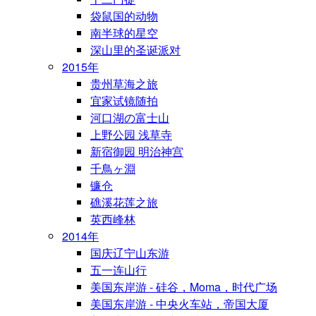
袋鼠国的动物
南半球的星空
深山里的圣诞派对
2015年
贵州草海之旅
宜家试镜随拍
河口湖の富士山
上野公园 浅草寺
新宿御园 明治神宫
千鳥ヶ淵
镰仓
礁溪花莲之旅
英西峰林
2014年
国庆辽宁山东游
五一连山行
美国东岸游 - 硅谷，Moma，时代广场
美国东岸游 - 中央火车站，帝国大厦