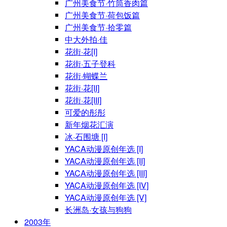
广州美食节·竹筒香肉篇
广州美食节·荷包饭篇
广州美食节·拾零篇
中大外拍·佳
花街·花[I]
花街·五子登科
花街·蝴蝶兰
花街·花[II]
花街·花[III]
可爱的彤彤
新年烟花汇演
冰·石围塘 [I]
YACA动漫原创年选 [I]
YACA动漫原创年选 [II]
YACA动漫原创年选 [III]
YACA动漫原创年选 [IV]
YACA动漫原创年选 [V]
长洲岛·女孩与狗狗
2003年