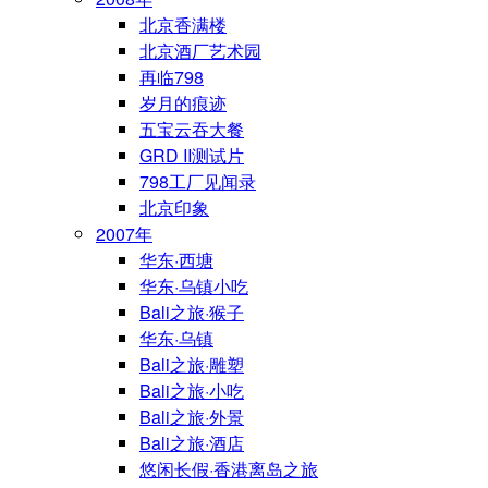
北京香满楼
北京酒厂艺术园
再临798
岁月的痕迹
五宝云吞大餐
GRD II测试片
798工厂见闻录
北京印象
2007年
华东·西塘
华东·乌镇小吃
Bali之旅·猴子
华东·乌镇
Bali之旅·雕塑
Bali之旅·小吃
Bali之旅·外景
Bali之旅·酒店
悠闲长假·香港离岛之旅