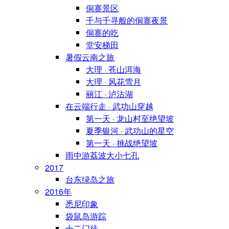
侗寨景区
千与千寻般的侗寨夜景
侗寨的吃
堂安梯田
暑假云南之旅
大理 · 苍山洱海
大理 · 风花雪月
丽江 · 泸沽湖
在云端行走 · 武功山穿越
第一天 · 龙山村至绝望坡
夏季银河 · 武功山的星空
第一天 · 挑战绝望坡
雨中游荔波大小七孔
2017
台东绿岛之旅
2016年
悉尼印象
袋鼠岛游踪
十二门徒