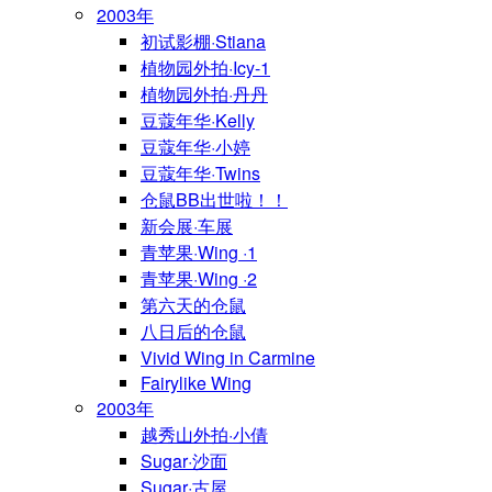
2003年
初试影棚·Stiana
植物园外拍·Icy-1
植物园外拍·丹丹
豆蔻年华·Kelly
豆蔻年华·小婷
豆蔻年华·Twins
仓鼠BB出世啦！！
新会展·车展
青苹果·Wing ·1
青苹果·Wing ·2
第六天的仓鼠
八日后的仓鼠
Vivid Wing in Carmine
Fairylike Wing
2003年
越秀山外拍·小倩
Sugar·沙面
Sugar·古屋