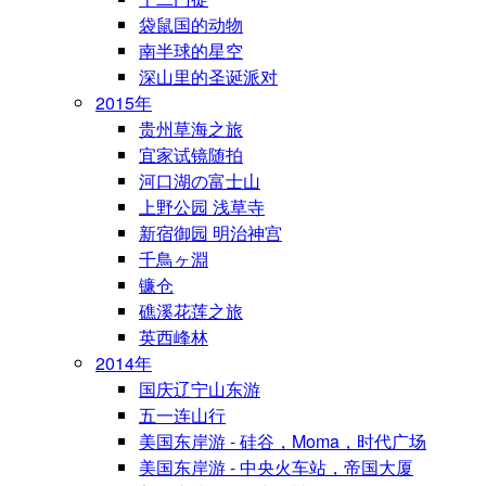
袋鼠国的动物
南半球的星空
深山里的圣诞派对
2015年
贵州草海之旅
宜家试镜随拍
河口湖の富士山
上野公园 浅草寺
新宿御园 明治神宫
千鳥ヶ淵
镰仓
礁溪花莲之旅
英西峰林
2014年
国庆辽宁山东游
五一连山行
美国东岸游 - 硅谷，Moma，时代广场
美国东岸游 - 中央火车站，帝国大厦