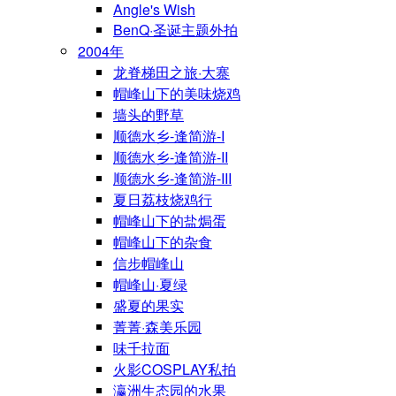
Angle's Wish
BenQ·圣诞主题外拍
2004年
龙脊梯田之旅·大寨
帽峰山下的美味烧鸡
墙头的野草
顺德水乡-逢简游-I
顺德水乡-逢简游-II
顺德水乡-逢简游-III
夏日荔枝烧鸡行
帽峰山下的盐焗蛋
帽峰山下的杂食
信步帽峰山
帽峰山·夏绿
盛夏的果实
菁菁·森美乐园
味千拉面
火影COSPLAY私拍
瀛洲生态园的水果