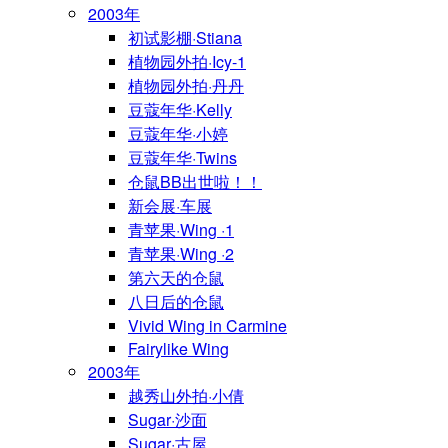
2003年
初试影棚·Stiana
植物园外拍·Icy-1
植物园外拍·丹丹
豆蔻年华·Kelly
豆蔻年华·小婷
豆蔻年华·Twins
仓鼠BB出世啦！！
新会展·车展
青苹果·Wing ·1
青苹果·Wing ·2
第六天的仓鼠
八日后的仓鼠
Vivid Wing in Carmine
Fairylike Wing
2003年
越秀山外拍·小倩
Sugar·沙面
Sugar·古屋