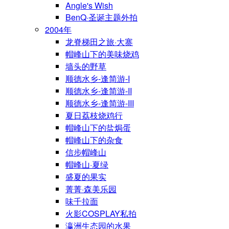
Angle's Wish
BenQ·圣诞主题外拍
2004年
龙脊梯田之旅·大寨
帽峰山下的美味烧鸡
墙头的野草
顺德水乡-逢简游-I
顺德水乡-逢简游-II
顺德水乡-逢简游-III
夏日荔枝烧鸡行
帽峰山下的盐焗蛋
帽峰山下的杂食
信步帽峰山
帽峰山·夏绿
盛夏的果实
菁菁·森美乐园
味千拉面
火影COSPLAY私拍
瀛洲生态园的水果