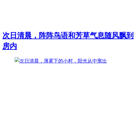
次日清晨，阵阵鸟语和芳草气息随风飘到
房内