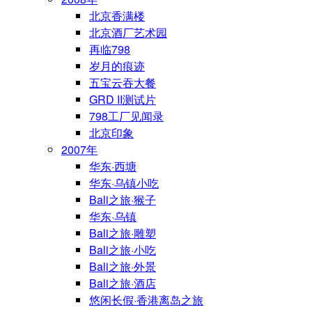
北京香满楼
北京酒厂艺术园
再临798
岁月的痕迹
五宝云吞大餐
GRD II测试片
798工厂见闻录
北京印象
2007年
华东·西塘
华东·乌镇小吃
Bali之旅·猴子
华东·乌镇
Bali之旅·雕塑
Bali之旅·小吃
Bali之旅·外景
Bali之旅·酒店
悠闲长假·香港离岛之旅