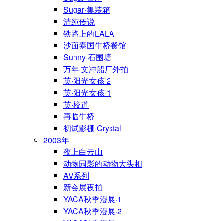
Sugar·集装箱
清纯传说
铁路上的LALA
沙面泰国牛桥餐馆
Sunny·石围塘
万年·文冲船厂外拍
英·阳光女孩 2
英·阳光女孩 1
英·校道
再临牛桥
初试影棚·Crystal
2003年
夜上白云山
动物园影的动物大头相
AV系列
新会展夜拍
YACA秋季漫展·1
YACA秋季漫展·2