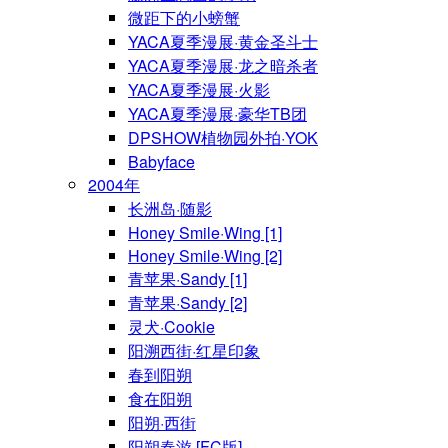
微距下的小螃蟹
YACA夏季漫展·黄金圣斗士
YACA夏季漫展·龙之暗杀者
YACA夏季漫展·火影
YACA夏季漫展·豪华TB团
DPSHOW植物园外拍·YOK
Babyface
2004年
长洲岛·随影
Honey Smile·Wing [1]
Honey Smile·Wing [2]
青苹果·Sandy [1]
青苹果·Sandy [2]
灵犬·Cookie
阳溯西街·红星印象
春到阳朔
食在阳朔
阳朔·西街
阳朔春游 [FC版]