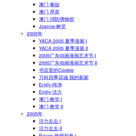
澳门·葡挞
澳门·早茶
澳门·消防博物馆
Joanne·树灵
2005年
YACA 2005 夏季漫展·I
YACA 2005 夏季漫展·II
2005广东动画漫画艺术节·I
2005广东动画漫画艺术节·II
书店里的Cookie
万科四季花城·我的新家
Emily·纯净
Emily·活力
澳门·教堂·I
澳门·教堂·II
2005年
活力左左·I
活力左左·II
Raven·华师初春·I