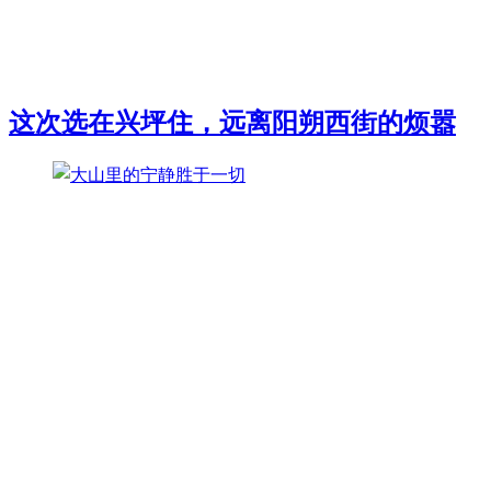
这次选在兴坪住，远离阳朔西街的烦嚣