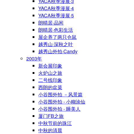
YACA秋季漫展·3
YACA秋季漫展·4
YACA秋季漫展·5
朗晴居·品闲
朗晴居·色彩生活
屋企养了两只仓鼠
越秀山·深秋之叶
越秀山外拍·Candy
2003年
新会展印象
火炉山之旅
二号线印象
西朗的盆菜
小谷围外拍 －风景篇
小谷围外拍 - 小糊涂仙
小谷围外拍 - 睡美人
厦门FB之旅
中秋节前的珠江
中秋的清晨