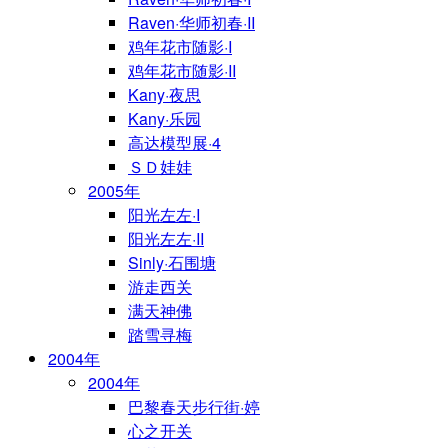
Raven·华师初春·II
鸡年花市随影·I
鸡年花市随影·II
Kany·夜思
Kany·乐园
高达模型展·4
ＳＤ娃娃
2005年
阳光左左·I
阳光左左·II
Sinly·石围塘
游走西关
满天神佛
踏雪寻梅
2004年
2004年
巴黎春天步行街·婷
心之开关