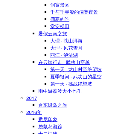
侗寨景区
千与千寻般的侗寨夜景
侗寨的吃
堂安梯田
暑假云南之旅
大理 · 苍山洱海
大理 · 风花雪月
丽江 · 泸沽湖
在云端行走 · 武功山穿越
第一天 · 龙山村至绝望坡
夏季银河 · 武功山的星空
第一天 · 挑战绝望坡
雨中游荔波大小七孔
2017
台东绿岛之旅
2016年
悉尼印象
袋鼠岛游踪
十二门徒