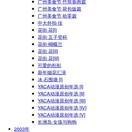
广州美食节·竹筒香肉篇
广州美食节·荷包饭篇
广州美食节·拾零篇
中大外拍·佳
花街·花[I]
花街·五子登科
花街·蝴蝶兰
花街·花[II]
花街·花[III]
可爱的彤彤
新年烟花汇演
冰·石围塘 [I]
YACA动漫原创年选 [I]
YACA动漫原创年选 [II]
YACA动漫原创年选 [III]
YACA动漫原创年选 [IV]
YACA动漫原创年选 [V]
长洲岛·女孩与狗狗
2003年