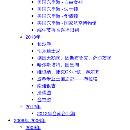
美国东岸游 - 自由女神
美国东岸游 - 波士顿
美国东岸游 - 华盛顿
美国东岸游 - 国家航空博物馆
端午节再临兴坪阳朔
2013年
长沙游
快乐迪士尼
德国天鹅堡、因斯布鲁克、萨尔茨堡
哈尔斯塔特、国皇湖
维也纳、捷克CK小镇、泰尔齐
波希米亚王国之都——布拉格
南雄银杏
清晖园
台中游
2012年
2012年台南台北游
2009年-2006年
2009年