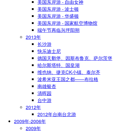
美国东岸游 - 自由女神
美国东岸游 - 波士顿
美国东岸游 - 华盛顿
美国东岸游 - 国家航空博物馆
端午节再临兴坪阳朔
2013年
长沙游
快乐迪士尼
德国天鹅堡、因斯布鲁克、萨尔茨堡
哈尔斯塔特、国皇湖
维也纳、捷克CK小镇、泰尔齐
波希米亚王国之都——布拉格
南雄银杏
清晖园
台中游
2012年
2012年台南台北游
2009年-2006年
2009年