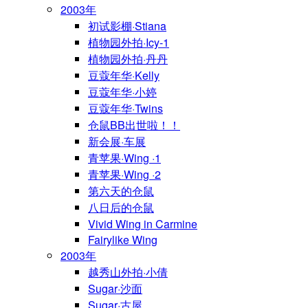
2003年
初试影棚·Stiana
植物园外拍·Icy-1
植物园外拍·丹丹
豆蔻年华·Kelly
豆蔻年华·小婷
豆蔻年华·Twins
仓鼠BB出世啦！！
新会展·车展
青苹果·Wing ·1
青苹果·Wing ·2
第六天的仓鼠
八日后的仓鼠
Vivid Wing in Carmine
Fairylike Wing
2003年
越秀山外拍·小倩
Sugar·沙面
Sugar·古屋