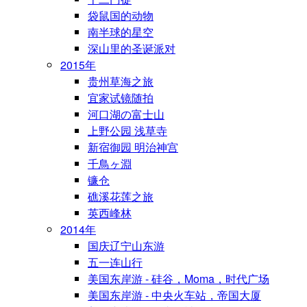
袋鼠国的动物
南半球的星空
深山里的圣诞派对
2015年
贵州草海之旅
宜家试镜随拍
河口湖の富士山
上野公园 浅草寺
新宿御园 明治神宫
千鳥ヶ淵
镰仓
礁溪花莲之旅
英西峰林
2014年
国庆辽宁山东游
五一连山行
美国东岸游 - 硅谷，Moma，时代广场
美国东岸游 - 中央火车站，帝国大厦