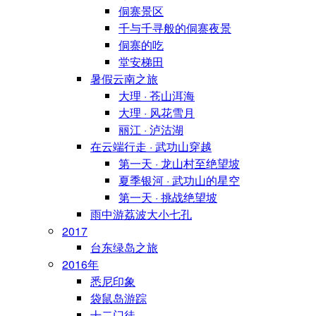
侗寨景区
千与千寻般的侗寨夜景
侗寨的吃
堂安梯田
暑假云南之旅
大理 · 苍山洱海
大理 · 风花雪月
丽江 · 泸沽湖
在云端行走 · 武功山穿越
第一天 · 龙山村至绝望坡
夏季银河 · 武功山的星空
第一天 · 挑战绝望坡
雨中游荔波大小七孔
2017
台东绿岛之旅
2016年
悉尼印象
袋鼠岛游踪
十二门徒