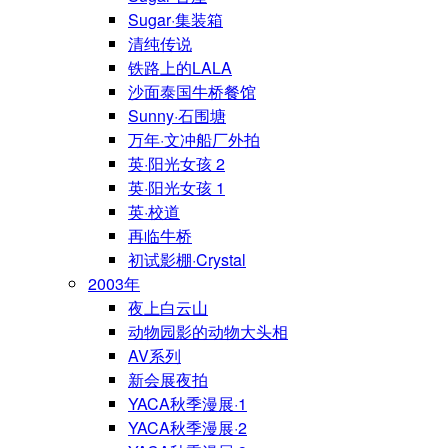
Sugar·集装箱
清纯传说
铁路上的LALA
沙面泰国牛桥餐馆
Sunny·石围塘
万年·文冲船厂外拍
英·阳光女孩 2
英·阳光女孩 1
英·校道
再临牛桥
初试影棚·Crystal
2003年
夜上白云山
动物园影的动物大头相
AV系列
新会展夜拍
YACA秋季漫展·1
YACA秋季漫展·2