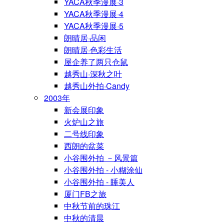
YACA秋季漫展·3
YACA秋季漫展·4
YACA秋季漫展·5
朗晴居·品闲
朗晴居·色彩生活
屋企养了两只仓鼠
越秀山·深秋之叶
越秀山外拍·Candy
2003年
新会展印象
火炉山之旅
二号线印象
西朗的盆菜
小谷围外拍 －风景篇
小谷围外拍 - 小糊涂仙
小谷围外拍 - 睡美人
厦门FB之旅
中秋节前的珠江
中秋的清晨