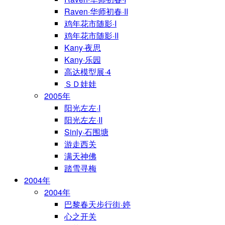
Raven·华师初春·II
鸡年花市随影·I
鸡年花市随影·II
Kany·夜思
Kany·乐园
高达模型展·4
ＳＤ娃娃
2005年
阳光左左·I
阳光左左·II
Sinly·石围塘
游走西关
满天神佛
踏雪寻梅
2004年
2004年
巴黎春天步行街·婷
心之开关