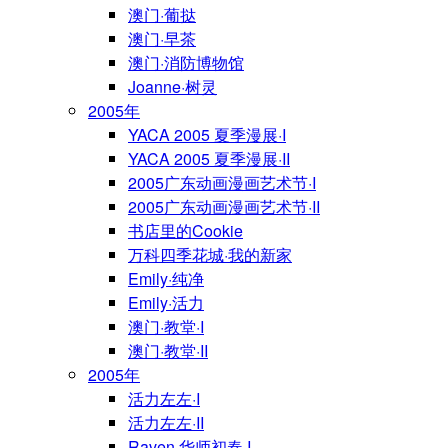
澳门·葡挞
澳门·早茶
澳门·消防博物馆
Joanne·树灵
2005年
YACA 2005 夏季漫展·I
YACA 2005 夏季漫展·II
2005广东动画漫画艺术节·I
2005广东动画漫画艺术节·II
书店里的Cookie
万科四季花城·我的新家
Emily·纯净
Emily·活力
澳门·教堂·I
澳门·教堂·II
2005年
活力左左·I
活力左左·II
Raven·华师初春·I