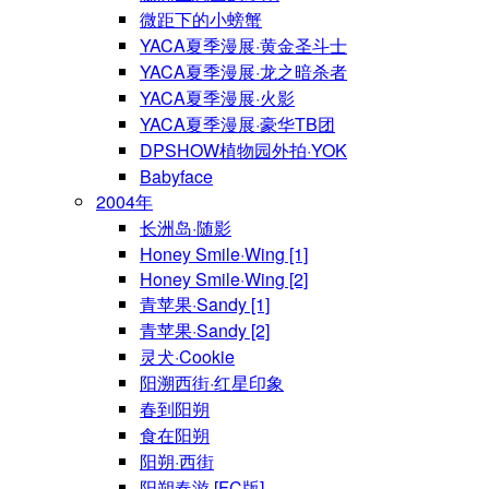
微距下的小螃蟹
YACA夏季漫展·黄金圣斗士
YACA夏季漫展·龙之暗杀者
YACA夏季漫展·火影
YACA夏季漫展·豪华TB团
DPSHOW植物园外拍·YOK
Babyface
2004年
长洲岛·随影
Honey Smile·Wing [1]
Honey Smile·Wing [2]
青苹果·Sandy [1]
青苹果·Sandy [2]
灵犬·Cookie
阳溯西街·红星印象
春到阳朔
食在阳朔
阳朔·西街
阳朔春游 [FC版]