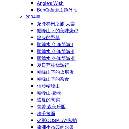
Angle's Wish
BenQ·圣诞主题外拍
2004年
龙脊梯田之旅·大寨
帽峰山下的美味烧鸡
墙头的野草
顺德水乡-逢简游-I
顺德水乡-逢简游-II
顺德水乡-逢简游-III
夏日荔枝烧鸡行
帽峰山下的盐焗蛋
帽峰山下的杂食
信步帽峰山
帽峰山·夏绿
盛夏的果实
菁菁·森美乐园
味千拉面
火影COSPLAY私拍
瀛洲生态园的水果