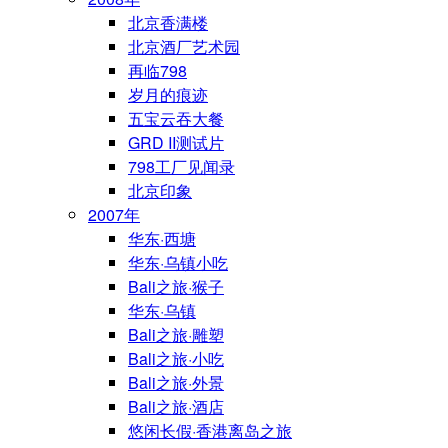
北京香满楼
北京酒厂艺术园
再临798
岁月的痕迹
五宝云吞大餐
GRD II测试片
798工厂见闻录
北京印象
2007年
华东·西塘
华东·乌镇小吃
Bali之旅·猴子
华东·乌镇
Bali之旅·雕塑
Bali之旅·小吃
Bali之旅·外景
Bali之旅·酒店
悠闲长假·香港离岛之旅