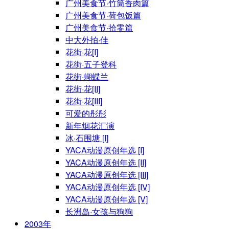
广州美食节·竹筒香肉篇
广州美食节·荷包饭篇
广州美食节·拾零篇
中大外拍·佳
花街·花[I]
花街·五子登科
花街·蝴蝶兰
花街·花[II]
花街·花[III]
可爱的彤彤
新年烟花汇演
冰·石围塘 [I]
YACA动漫原创年选 [I]
YACA动漫原创年选 [II]
YACA动漫原创年选 [III]
YACA动漫原创年选 [IV]
YACA动漫原创年选 [V]
长洲岛·女孩与狗狗
2003年