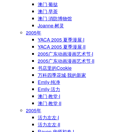
澳门·葡挞
澳门·早茶
澳门·消防博物馆
Joanne·树灵
2005年
YACA 2005 夏季漫展·I
YACA 2005 夏季漫展·II
2005广东动画漫画艺术节·I
2005广东动画漫画艺术节·II
书店里的Cookie
万科四季花城·我的新家
Emily·纯净
Emily·活力
澳门·教堂·I
澳门·教堂·II
2005年
活力左左·I
活力左左·II
Raven·华师初春·I