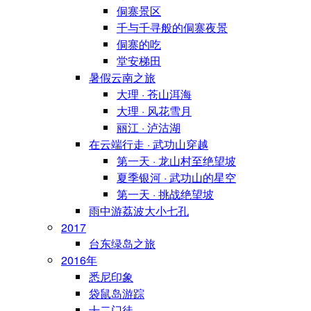
侗寨景区
千与千寻般的侗寨夜景
侗寨的吃
堂安梯田
暑假云南之旅
大理 · 苍山洱海
大理 · 风花雪月
丽江 · 泸沽湖
在云端行走 · 武功山穿越
第一天 · 龙山村至绝望坡
夏季银河 · 武功山的星空
第一天 · 挑战绝望坡
雨中游荔波大小七孔
2017
台东绿岛之旅
2016年
悉尼印象
袋鼠岛游踪
十二门徒