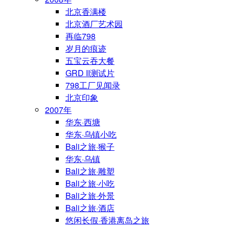
北京香满楼
北京酒厂艺术园
再临798
岁月的痕迹
五宝云吞大餐
GRD II测试片
798工厂见闻录
北京印象
2007年
华东·西塘
华东·乌镇小吃
Bali之旅·猴子
华东·乌镇
Bali之旅·雕塑
Bali之旅·小吃
Bali之旅·外景
Bali之旅·酒店
悠闲长假·香港离岛之旅