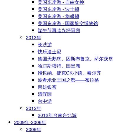
美国东岸游 - 自由女神
美国东岸游 - 波士顿
美国东岸游 - 华盛顿
美国东岸游 - 国家航空博物馆
端午节再临兴坪阳朔
2013年
长沙游
快乐迪士尼
德国天鹅堡、因斯布鲁克、萨尔茨堡
哈尔斯塔特、国皇湖
维也纳、捷克CK小镇、泰尔齐
波希米亚王国之都——布拉格
南雄银杏
清晖园
台中游
2012年
2012年台南台北游
2009年-2006年
2009年