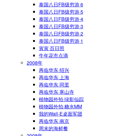
泰国八日FB级穷游·6
泰国八日FB级穷游·5
泰国八日FB级穷游·4
泰国八日FB级穷游·3
泰国八日FB级穷游·2
泰国八日FB级穷游·1
寅寅·百日照
牛年花市点滴
2008年
再临华东·绍兴
再临华东·上海
再临华东·同里
再临华东·寒山寺
植物园外拍·绿影仙踪
植物园外拍·糖水MM
我的Wall-E桌面军团
再临华东·南京
周末的海鲜餐
2008年