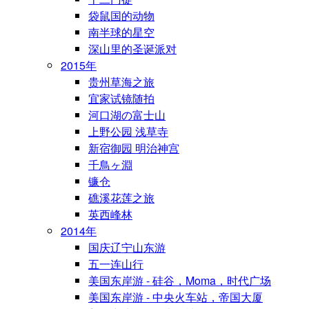
袋鼠国的动物
南半球的星空
深山里的圣诞派对
2015年
贵州草海之旅
宜家试镜随拍
河口湖の富士山
上野公园 浅草寺
新宿御园 明治神宫
千鳥ヶ淵
镰仓
礁溪花莲之旅
英西峰林
2014年
国庆辽宁山东游
五一连山行
美国东岸游 - 硅谷，Moma，时代广场
美国东岸游 - 中央火车站，帝国大厦