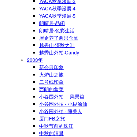
YACA秋季漫展·3
YACA秋季漫展·4
YACA秋季漫展·5
朗晴居·品闲
朗晴居·色彩生活
屋企养了两只仓鼠
越秀山·深秋之叶
越秀山外拍·Candy
2003年
新会展印象
火炉山之旅
二号线印象
西朗的盆菜
小谷围外拍 －风景篇
小谷围外拍 - 小糊涂仙
小谷围外拍 - 睡美人
厦门FB之旅
中秋节前的珠江
中秋的清晨