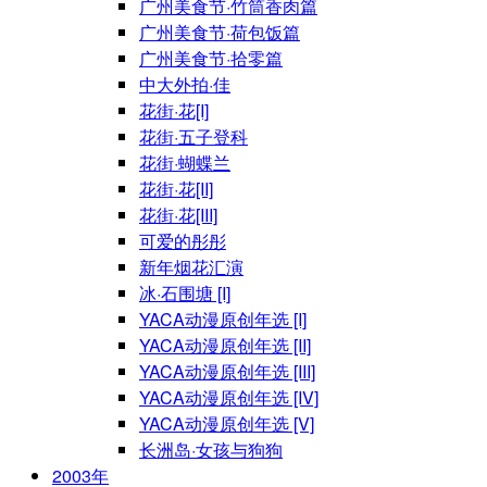
广州美食节·竹筒香肉篇
广州美食节·荷包饭篇
广州美食节·拾零篇
中大外拍·佳
花街·花[I]
花街·五子登科
花街·蝴蝶兰
花街·花[II]
花街·花[III]
可爱的彤彤
新年烟花汇演
冰·石围塘 [I]
YACA动漫原创年选 [I]
YACA动漫原创年选 [II]
YACA动漫原创年选 [III]
YACA动漫原创年选 [IV]
YACA动漫原创年选 [V]
长洲岛·女孩与狗狗
2003年