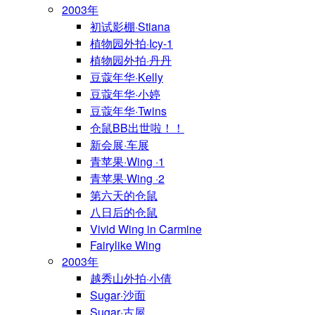
2003年
初试影棚·Stiana
植物园外拍·Icy-1
植物园外拍·丹丹
豆蔻年华·Kelly
豆蔻年华·小婷
豆蔻年华·Twins
仓鼠BB出世啦！！
新会展·车展
青苹果·Wing ·1
青苹果·Wing ·2
第六天的仓鼠
八日后的仓鼠
Vivid Wing in Carmine
Fairylike Wing
2003年
越秀山外拍·小倩
Sugar·沙面
Sugar·古屋