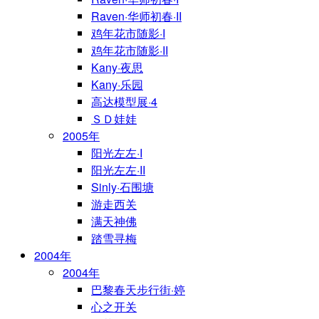
Raven·华师初春·II
鸡年花市随影·I
鸡年花市随影·II
Kany·夜思
Kany·乐园
高达模型展·4
ＳＤ娃娃
2005年
阳光左左·I
阳光左左·II
Sinly·石围塘
游走西关
满天神佛
踏雪寻梅
2004年
2004年
巴黎春天步行街·婷
心之开关