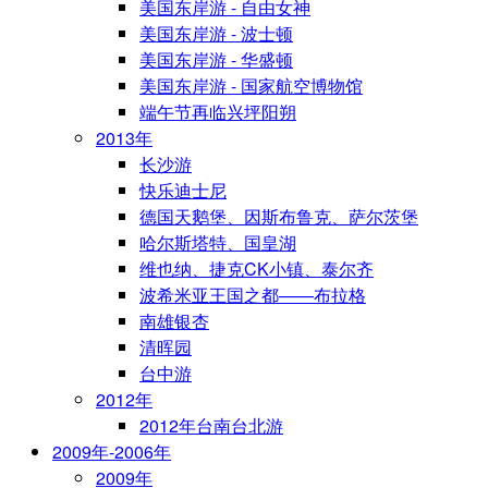
美国东岸游 - 自由女神
美国东岸游 - 波士顿
美国东岸游 - 华盛顿
美国东岸游 - 国家航空博物馆
端午节再临兴坪阳朔
2013年
长沙游
快乐迪士尼
德国天鹅堡、因斯布鲁克、萨尔茨堡
哈尔斯塔特、国皇湖
维也纳、捷克CK小镇、泰尔齐
波希米亚王国之都——布拉格
南雄银杏
清晖园
台中游
2012年
2012年台南台北游
2009年-2006年
2009年