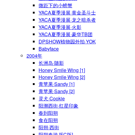
微距下的小螃蟹
YACA夏季漫展·黄金圣斗士
YACA夏季漫展·龙之暗杀者
YACA夏季漫展·火影
YACA夏季漫展·豪华TB团
DPSHOW植物园外拍·YOK
Babyface
2004年
长洲岛·随影
Honey Smile·Wing [1]
Honey Smile·Wing [2]
青苹果·Sandy [1]
青苹果·Sandy [2]
灵犬·Cookie
阳溯西街·红星印象
春到阳朔
食在阳朔
阳朔·西街
阳朔春游 [FC版]