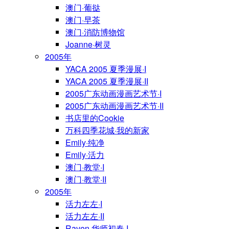
澳门·葡挞
澳门·早茶
澳门·消防博物馆
Joanne·树灵
2005年
YACA 2005 夏季漫展·I
YACA 2005 夏季漫展·II
2005广东动画漫画艺术节·I
2005广东动画漫画艺术节·II
书店里的Cookie
万科四季花城·我的新家
Emily·纯净
Emily·活力
澳门·教堂·I
澳门·教堂·II
2005年
活力左左·I
活力左左·II
Raven·华师初春·I