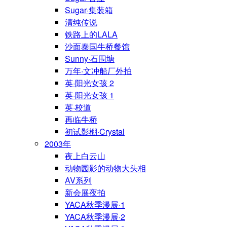
Sugar·集装箱
清纯传说
铁路上的LALA
沙面泰国牛桥餐馆
Sunny·石围塘
万年·文冲船厂外拍
英·阳光女孩 2
英·阳光女孩 1
英·校道
再临牛桥
初试影棚·Crystal
2003年
夜上白云山
动物园影的动物大头相
AV系列
新会展夜拍
YACA秋季漫展·1
YACA秋季漫展·2