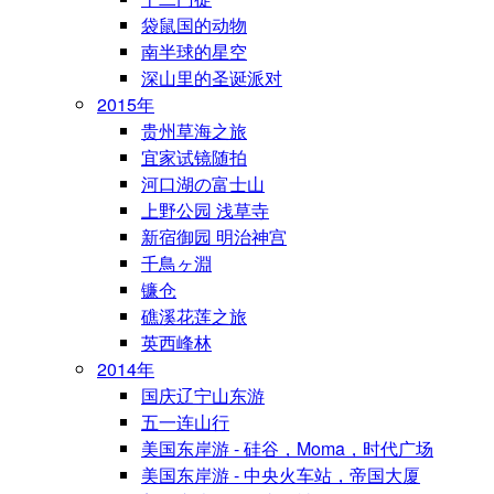
袋鼠国的动物
南半球的星空
深山里的圣诞派对
2015年
贵州草海之旅
宜家试镜随拍
河口湖の富士山
上野公园 浅草寺
新宿御园 明治神宫
千鳥ヶ淵
镰仓
礁溪花莲之旅
英西峰林
2014年
国庆辽宁山东游
五一连山行
美国东岸游 - 硅谷，Moma，时代广场
美国东岸游 - 中央火车站，帝国大厦