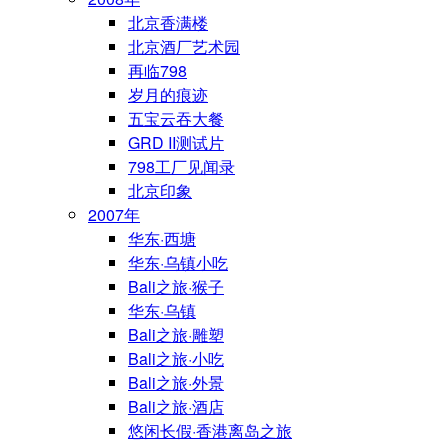
北京香满楼
北京酒厂艺术园
再临798
岁月的痕迹
五宝云吞大餐
GRD II测试片
798工厂见闻录
北京印象
2007年
华东·西塘
华东·乌镇小吃
Bali之旅·猴子
华东·乌镇
Bali之旅·雕塑
Bali之旅·小吃
Bali之旅·外景
Bali之旅·酒店
悠闲长假·香港离岛之旅