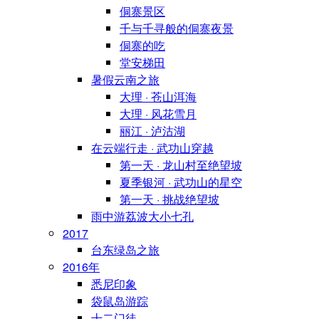
侗寨景区
千与千寻般的侗寨夜景
侗寨的吃
堂安梯田
暑假云南之旅
大理 · 苍山洱海
大理 · 风花雪月
丽江 · 泸沽湖
在云端行走 · 武功山穿越
第一天 · 龙山村至绝望坡
夏季银河 · 武功山的星空
第一天 · 挑战绝望坡
雨中游荔波大小七孔
2017
台东绿岛之旅
2016年
悉尼印象
袋鼠岛游踪
十二门徒