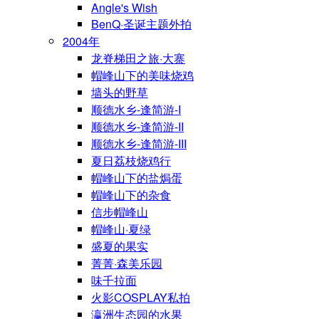
Angle's Wish
BenQ·圣诞主题外拍
2004年
龙脊梯田之旅·大寨
帽峰山下的美味烧鸡
墙头的野草
顺德水乡-逢简游-I
顺德水乡-逢简游-II
顺德水乡-逢简游-III
夏日荔枝烧鸡行
帽峰山下的盐焗蛋
帽峰山下的杂食
信步帽峰山
帽峰山·夏绿
盛夏的果实
菁菁·森美乐园
味千拉面
火影COSPLAY私拍
瀛洲生态园的水果