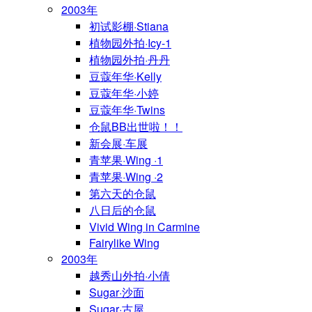
2003年
初试影棚·Stiana
植物园外拍·Icy-1
植物园外拍·丹丹
豆蔻年华·Kelly
豆蔻年华·小婷
豆蔻年华·Twins
仓鼠BB出世啦！！
新会展·车展
青苹果·Wing ·1
青苹果·Wing ·2
第六天的仓鼠
八日后的仓鼠
Vivid Wing in Carmine
Fairylike Wing
2003年
越秀山外拍·小倩
Sugar·沙面
Sugar·古屋