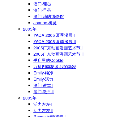
澳门·葡挞
澳门·早茶
澳门·消防博物馆
Joanne·树灵
2005年
YACA 2005 夏季漫展·I
YACA 2005 夏季漫展·II
2005广东动画漫画艺术节·I
2005广东动画漫画艺术节·II
书店里的Cookie
万科四季花城·我的新家
Emily·纯净
Emily·活力
澳门·教堂·I
澳门·教堂·II
2005年
活力左左·I
活力左左·II
Raven·华师初春·I