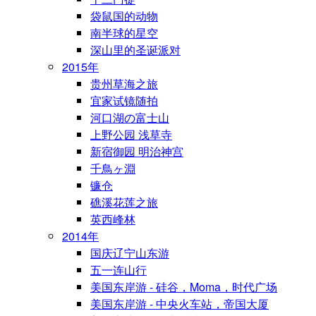
袋鼠国的动物
南半球的星空
深山里的圣诞派对
2015年
贵州草海之旅
宜家试镜随拍
河口湖の富士山
上野公园 浅草寺
新宿御园 明治神宫
千鳥ヶ淵
镰仓
礁溪花莲之旅
英西峰林
2014年
国庆辽宁山东游
五一连山行
美国东岸游 - 硅谷，Moma，时代广场
美国东岸游 - 中央火车站，帝国大厦