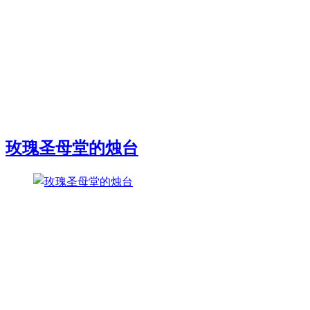
玫瑰圣母堂的烛台