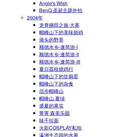
Angle's Wish
BenQ·圣诞主题外拍
2004年
龙脊梯田之旅·大寨
帽峰山下的美味烧鸡
墙头的野草
顺德水乡-逢简游-I
顺德水乡-逢简游-II
顺德水乡-逢简游-III
夏日荔枝烧鸡行
帽峰山下的盐焗蛋
帽峰山下的杂食
信步帽峰山
帽峰山·夏绿
盛夏的果实
菁菁·森美乐园
味千拉面
火影COSPLAY私拍
瀛洲生态园的水果