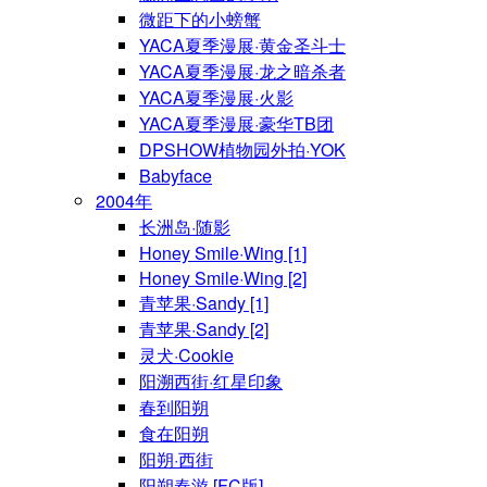
微距下的小螃蟹
YACA夏季漫展·黄金圣斗士
YACA夏季漫展·龙之暗杀者
YACA夏季漫展·火影
YACA夏季漫展·豪华TB团
DPSHOW植物园外拍·YOK
Babyface
2004年
长洲岛·随影
Honey Smile·Wing [1]
Honey Smile·Wing [2]
青苹果·Sandy [1]
青苹果·Sandy [2]
灵犬·Cookie
阳溯西街·红星印象
春到阳朔
食在阳朔
阳朔·西街
阳朔春游 [FC版]