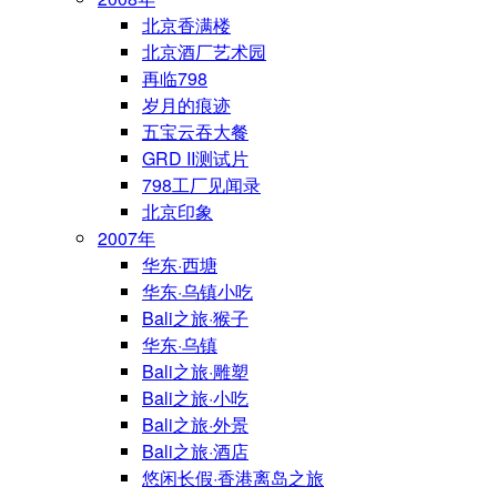
北京香满楼
北京酒厂艺术园
再临798
岁月的痕迹
五宝云吞大餐
GRD II测试片
798工厂见闻录
北京印象
2007年
华东·西塘
华东·乌镇小吃
Bali之旅·猴子
华东·乌镇
Bali之旅·雕塑
Bali之旅·小吃
Bali之旅·外景
Bali之旅·酒店
悠闲长假·香港离岛之旅