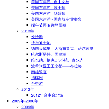
美国东岸游 - 自由女神
美国东岸游 - 波士顿
美国东岸游 - 华盛顿
美国东岸游 - 国家航空博物馆
端午节再临兴坪阳朔
2013年
长沙游
快乐迪士尼
德国天鹅堡、因斯布鲁克、萨尔茨堡
哈尔斯塔特、国皇湖
维也纳、捷克CK小镇、泰尔齐
波希米亚王国之都——布拉格
南雄银杏
清晖园
台中游
2012年
2012年台南台北游
2009年-2006年
2009年