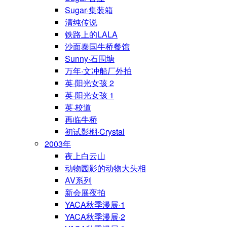
Sugar·集装箱
清纯传说
铁路上的LALA
沙面泰国牛桥餐馆
Sunny·石围塘
万年·文冲船厂外拍
英·阳光女孩 2
英·阳光女孩 1
英·校道
再临牛桥
初试影棚·Crystal
2003年
夜上白云山
动物园影的动物大头相
AV系列
新会展夜拍
YACA秋季漫展·1
YACA秋季漫展·2