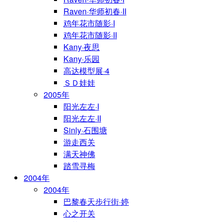
Raven·华师初春·II
鸡年花市随影·I
鸡年花市随影·II
Kany·夜思
Kany·乐园
高达模型展·4
ＳＤ娃娃
2005年
阳光左左·I
阳光左左·II
Sinly·石围塘
游走西关
满天神佛
踏雪寻梅
2004年
2004年
巴黎春天步行街·婷
心之开关