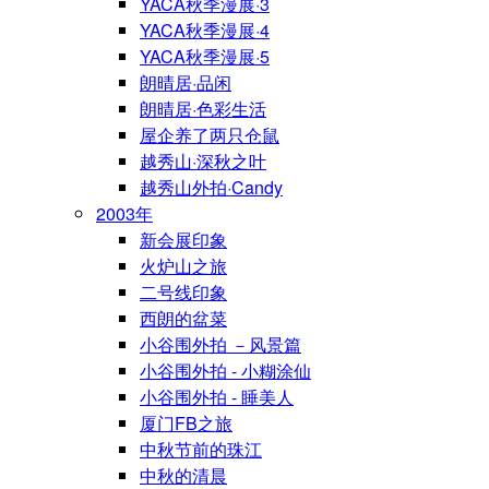
YACA秋季漫展·3
YACA秋季漫展·4
YACA秋季漫展·5
朗晴居·品闲
朗晴居·色彩生活
屋企养了两只仓鼠
越秀山·深秋之叶
越秀山外拍·Candy
2003年
新会展印象
火炉山之旅
二号线印象
西朗的盆菜
小谷围外拍 －风景篇
小谷围外拍 - 小糊涂仙
小谷围外拍 - 睡美人
厦门FB之旅
中秋节前的珠江
中秋的清晨