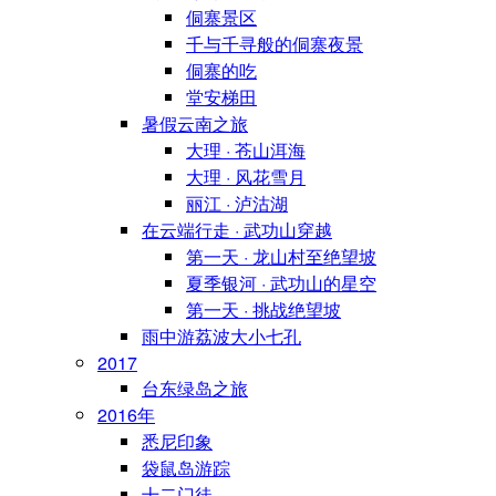
侗寨景区
千与千寻般的侗寨夜景
侗寨的吃
堂安梯田
暑假云南之旅
大理 · 苍山洱海
大理 · 风花雪月
丽江 · 泸沽湖
在云端行走 · 武功山穿越
第一天 · 龙山村至绝望坡
夏季银河 · 武功山的星空
第一天 · 挑战绝望坡
雨中游荔波大小七孔
2017
台东绿岛之旅
2016年
悉尼印象
袋鼠岛游踪
十二门徒