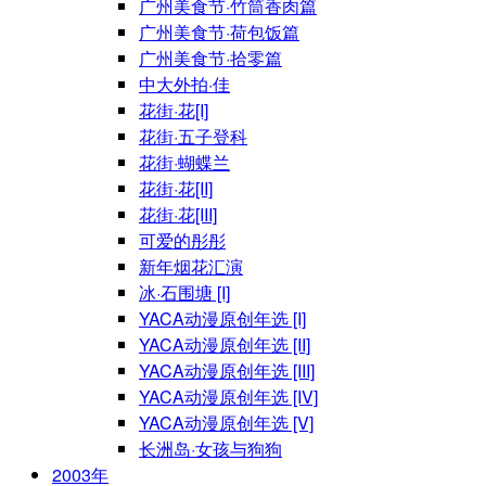
广州美食节·竹筒香肉篇
广州美食节·荷包饭篇
广州美食节·拾零篇
中大外拍·佳
花街·花[I]
花街·五子登科
花街·蝴蝶兰
花街·花[II]
花街·花[III]
可爱的彤彤
新年烟花汇演
冰·石围塘 [I]
YACA动漫原创年选 [I]
YACA动漫原创年选 [II]
YACA动漫原创年选 [III]
YACA动漫原创年选 [IV]
YACA动漫原创年选 [V]
长洲岛·女孩与狗狗
2003年