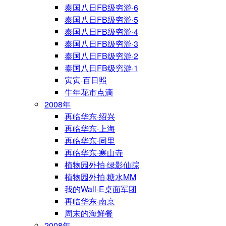
泰国八日FB级穷游·6
泰国八日FB级穷游·5
泰国八日FB级穷游·4
泰国八日FB级穷游·3
泰国八日FB级穷游·2
泰国八日FB级穷游·1
寅寅·百日照
牛年花市点滴
2008年
再临华东·绍兴
再临华东·上海
再临华东·同里
再临华东·寒山寺
植物园外拍·绿影仙踪
植物园外拍·糖水MM
我的Wall-E桌面军团
再临华东·南京
周末的海鲜餐
2008年