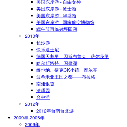
美国东岸游 - 自由女神
美国东岸游 - 波士顿
美国东岸游 - 华盛顿
美国东岸游 - 国家航空博物馆
端午节再临兴坪阳朔
2013年
长沙游
快乐迪士尼
德国天鹅堡、因斯布鲁克、萨尔茨堡
哈尔斯塔特、国皇湖
维也纳、捷克CK小镇、泰尔齐
波希米亚王国之都——布拉格
南雄银杏
清晖园
台中游
2012年
2012年台南台北游
2009年-2006年
2009年