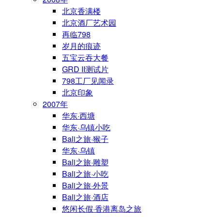
北京香满楼
北京酒厂艺术园
再临798
岁月的痕迹
五宝云吞大餐
GRD II测试片
798工厂见闻录
北京印象
2007年
华东·西塘
华东·乌镇小吃
Bali之旅·猴子
华东·乌镇
Bali之旅·雕塑
Bali之旅·小吃
Bali之旅·外景
Bali之旅·酒店
悠闲长假·香港离岛之旅