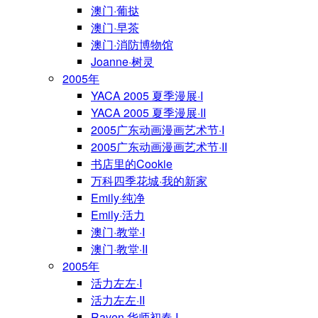
澳门·葡挞
澳门·早茶
澳门·消防博物馆
Joanne·树灵
2005年
YACA 2005 夏季漫展·I
YACA 2005 夏季漫展·II
2005广东动画漫画艺术节·I
2005广东动画漫画艺术节·II
书店里的Cookie
万科四季花城·我的新家
Emily·纯净
Emily·活力
澳门·教堂·I
澳门·教堂·II
2005年
活力左左·I
活力左左·II
Raven·华师初春·I