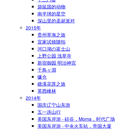
袋鼠国的动物
南半球的星空
深山里的圣诞派对
2015年
贵州草海之旅
宜家试镜随拍
河口湖の富士山
上野公园 浅草寺
新宿御园 明治神宫
千鳥ヶ淵
镰仓
礁溪花莲之旅
英西峰林
2014年
国庆辽宁山东游
五一连山行
美国东岸游 - 硅谷，Moma，时代广场
美国东岸游 - 中央火车站，帝国大厦