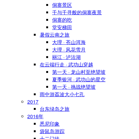
侗寨景区
千与千寻般的侗寨夜景
侗寨的吃
堂安梯田
暑假云南之旅
大理 · 苍山洱海
大理 · 风花雪月
丽江 · 泸沽湖
在云端行走 · 武功山穿越
第一天 · 龙山村至绝望坡
夏季银河 · 武功山的星空
第一天 · 挑战绝望坡
雨中游荔波大小七孔
2017
台东绿岛之旅
2016年
悉尼印象
袋鼠岛游踪
十二门徒