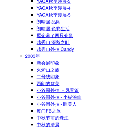
YACA秋季漫展·3
YACA秋季漫展·4
YACA秋季漫展·5
朗晴居·品闲
朗晴居·色彩生活
屋企养了两只仓鼠
越秀山·深秋之叶
越秀山外拍·Candy
2003年
新会展印象
火炉山之旅
二号线印象
西朗的盆菜
小谷围外拍 －风景篇
小谷围外拍 - 小糊涂仙
小谷围外拍 - 睡美人
厦门FB之旅
中秋节前的珠江
中秋的清晨