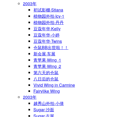
2003年
初试影棚·Stiana
植物园外拍·Icy-1
植物园外拍·丹丹
豆蔻年华·Kelly
豆蔻年华·小婷
豆蔻年华·Twins
仓鼠BB出世啦！！
新会展·车展
青苹果·Wing ·1
青苹果·Wing ·2
第六天的仓鼠
八日后的仓鼠
Vivid Wing in Carmine
Fairylike Wing
2003年
越秀山外拍·小倩
Sugar·沙面
Sugar·古屋