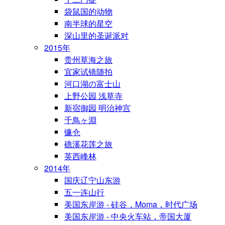
袋鼠国的动物
南半球的星空
深山里的圣诞派对
2015年
贵州草海之旅
宜家试镜随拍
河口湖の富士山
上野公园 浅草寺
新宿御园 明治神宫
千鳥ヶ淵
镰仓
礁溪花莲之旅
英西峰林
2014年
国庆辽宁山东游
五一连山行
美国东岸游 - 硅谷，Moma，时代广场
美国东岸游 - 中央火车站，帝国大厦