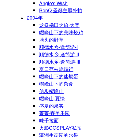
Angle's Wish
BenQ·圣诞主题外拍
2004年
龙脊梯田之旅·大寨
帽峰山下的美味烧鸡
墙头的野草
顺德水乡-逢简游-I
顺德水乡-逢简游-II
顺德水乡-逢简游-III
夏日荔枝烧鸡行
帽峰山下的盐焗蛋
帽峰山下的杂食
信步帽峰山
帽峰山·夏绿
盛夏的果实
菁菁·森美乐园
味千拉面
火影COSPLAY私拍
瀛洲生态园的水果