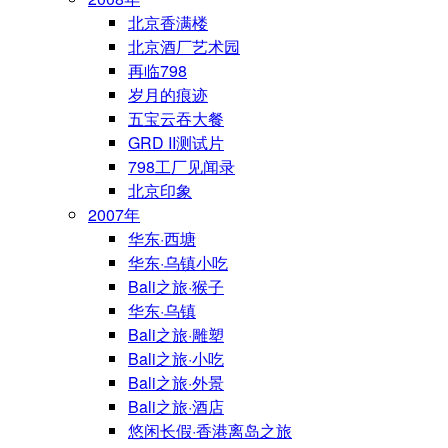
北京香满楼
北京酒厂艺术园
再临798
岁月的痕迹
五宝云吞大餐
GRD II测试片
798工厂见闻录
北京印象
2007年
华东·西塘
华东·乌镇小吃
Bali之旅·猴子
华东·乌镇
Bali之旅·雕塑
Bali之旅·小吃
Bali之旅·外景
Bali之旅·酒店
悠闲长假·香港离岛之旅