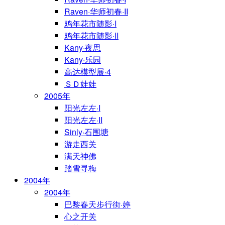
Raven·华师初春·II
鸡年花市随影·I
鸡年花市随影·II
Kany·夜思
Kany·乐园
高达模型展·4
ＳＤ娃娃
2005年
阳光左左·I
阳光左左·II
Sinly·石围塘
游走西关
满天神佛
踏雪寻梅
2004年
2004年
巴黎春天步行街·婷
心之开关