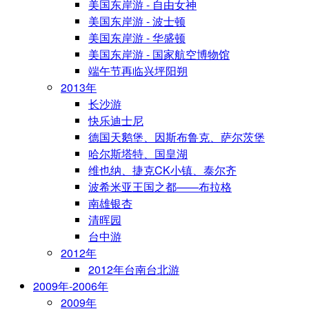
美国东岸游 - 自由女神
美国东岸游 - 波士顿
美国东岸游 - 华盛顿
美国东岸游 - 国家航空博物馆
端午节再临兴坪阳朔
2013年
长沙游
快乐迪士尼
德国天鹅堡、因斯布鲁克、萨尔茨堡
哈尔斯塔特、国皇湖
维也纳、捷克CK小镇、泰尔齐
波希米亚王国之都——布拉格
南雄银杏
清晖园
台中游
2012年
2012年台南台北游
2009年-2006年
2009年