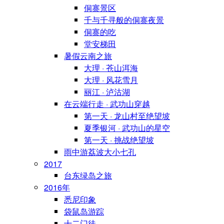
侗寨景区
千与千寻般的侗寨夜景
侗寨的吃
堂安梯田
暑假云南之旅
大理 · 苍山洱海
大理 · 风花雪月
丽江 · 泸沽湖
在云端行走 · 武功山穿越
第一天 · 龙山村至绝望坡
夏季银河 · 武功山的星空
第一天 · 挑战绝望坡
雨中游荔波大小七孔
2017
台东绿岛之旅
2016年
悉尼印象
袋鼠岛游踪
十二门徒