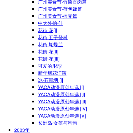
广州美食节·竹筒香肉篇
广州美食节·荷包饭篇
广州美食节·拾零篇
中大外拍·佳
花街·花[I]
花街·五子登科
花街·蝴蝶兰
花街·花[II]
花街·花[III]
可爱的彤彤
新年烟花汇演
冰·石围塘 [I]
YACA动漫原创年选 [I]
YACA动漫原创年选 [II]
YACA动漫原创年选 [III]
YACA动漫原创年选 [IV]
YACA动漫原创年选 [V]
长洲岛·女孩与狗狗
2003年