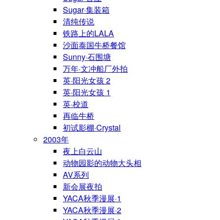
Sugar·集装箱
清纯传说
铁路上的LALA
沙面泰国牛桥餐馆
Sunny·石围塘
万年·文冲船厂外拍
英·阳光女孩 2
英·阳光女孩 1
英·校道
再临牛桥
初试影棚·Crystal
2003年
夜上白云山
动物园影的动物大头相
AV系列
新会展夜拍
YACA秋季漫展·1
YACA秋季漫展·2