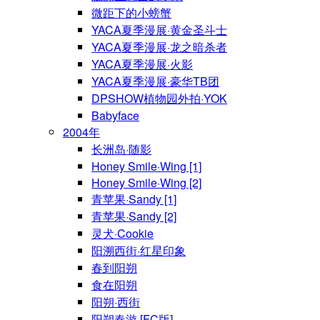
微距下的小螃蟹
YACA夏季漫展·黄金圣斗士
YACA夏季漫展·龙之暗杀者
YACA夏季漫展·火影
YACA夏季漫展·豪华TB团
DPSHOW植物园外拍·YOK
Babyface
2004年
长洲岛·随影
Honey Smile·Wing [1]
Honey Smile·Wing [2]
青苹果·Sandy [1]
青苹果·Sandy [2]
灵犬·Cookie
阳溯西街·红星印象
春到阳朔
食在阳朔
阳朔·西街
阳朔春游 [FC版]