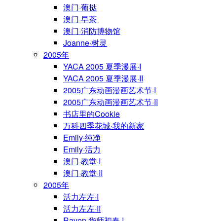
澳门·葡挞
澳门·早茶
澳门·消防博物馆
Joanne·树灵
2005年
YACA 2005 夏季漫展·I
YACA 2005 夏季漫展·II
2005广东动画漫画艺术节·I
2005广东动画漫画艺术节·II
书店里的Cookie
万科四季花城·我的新家
Emily·纯净
Emily·活力
澳门·教堂·I
澳门·教堂·II
2005年
活力左左·I
活力左左·II
Raven·华师初春·I