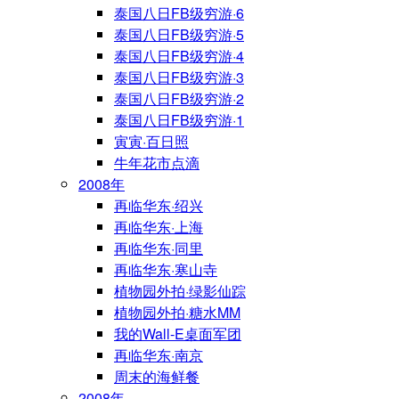
泰国八日FB级穷游·6
泰国八日FB级穷游·5
泰国八日FB级穷游·4
泰国八日FB级穷游·3
泰国八日FB级穷游·2
泰国八日FB级穷游·1
寅寅·百日照
牛年花市点滴
2008年
再临华东·绍兴
再临华东·上海
再临华东·同里
再临华东·寒山寺
植物园外拍·绿影仙踪
植物园外拍·糖水MM
我的Wall-E桌面军团
再临华东·南京
周末的海鲜餐
2008年