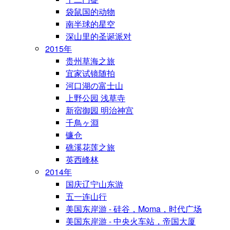
袋鼠国的动物
南半球的星空
深山里的圣诞派对
2015年
贵州草海之旅
宜家试镜随拍
河口湖の富士山
上野公园 浅草寺
新宿御园 明治神宫
千鳥ヶ淵
镰仓
礁溪花莲之旅
英西峰林
2014年
国庆辽宁山东游
五一连山行
美国东岸游 - 硅谷，Moma，时代广场
美国东岸游 - 中央火车站，帝国大厦