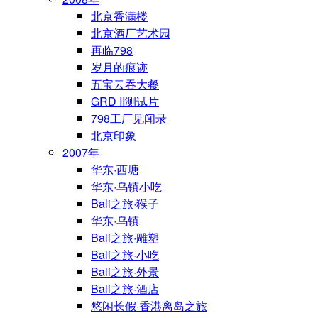
北京香满楼
北京酒厂艺术园
再临798
岁月的痕迹
五宝云吞大餐
GRD II测试片
798工厂见闻录
北京印象
2007年
华东·西塘
华东·乌镇小吃
Bali之旅·猴子
华东·乌镇
Bali之旅·雕塑
Bali之旅·小吃
Bali之旅·外景
Bali之旅·酒店
悠闲长假·香港离岛之旅