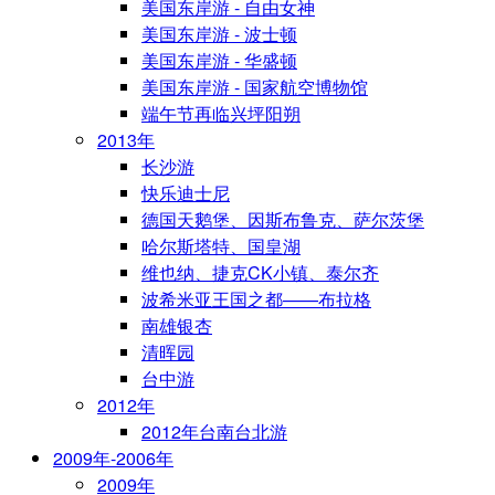
美国东岸游 - 自由女神
美国东岸游 - 波士顿
美国东岸游 - 华盛顿
美国东岸游 - 国家航空博物馆
端午节再临兴坪阳朔
2013年
长沙游
快乐迪士尼
德国天鹅堡、因斯布鲁克、萨尔茨堡
哈尔斯塔特、国皇湖
维也纳、捷克CK小镇、泰尔齐
波希米亚王国之都——布拉格
南雄银杏
清晖园
台中游
2012年
2012年台南台北游
2009年-2006年
2009年