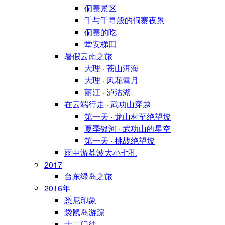
侗寨景区
千与千寻般的侗寨夜景
侗寨的吃
堂安梯田
暑假云南之旅
大理 · 苍山洱海
大理 · 风花雪月
丽江 · 泸沽湖
在云端行走 · 武功山穿越
第一天 · 龙山村至绝望坡
夏季银河 · 武功山的星空
第一天 · 挑战绝望坡
雨中游荔波大小七孔
2017
台东绿岛之旅
2016年
悉尼印象
袋鼠岛游踪
十二门徒