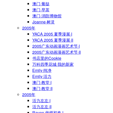
澳门·葡挞
澳门·早茶
澳门·消防博物馆
Joanne·树灵
2005年
YACA 2005 夏季漫展·I
YACA 2005 夏季漫展·II
2005广东动画漫画艺术节·I
2005广东动画漫画艺术节·II
书店里的Cookie
万科四季花城·我的新家
Emily·纯净
Emily·活力
澳门·教堂·I
澳门·教堂·II
2005年
活力左左·I
活力左左·II
Raven·华师初春·I