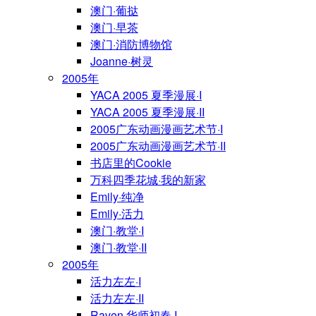
澳门·葡挞
澳门·早茶
澳门·消防博物馆
Joanne·树灵
2005年
YACA 2005 夏季漫展·I
YACA 2005 夏季漫展·II
2005广东动画漫画艺术节·I
2005广东动画漫画艺术节·II
书店里的Cookie
万科四季花城·我的新家
Emily·纯净
Emily·活力
澳门·教堂·I
澳门·教堂·II
2005年
活力左左·I
活力左左·II
Raven·华师初春·I