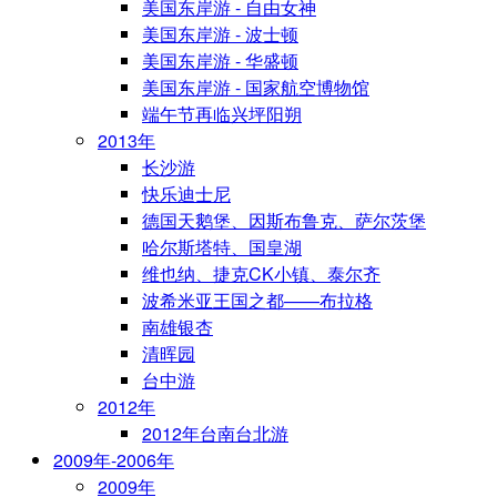
美国东岸游 - 自由女神
美国东岸游 - 波士顿
美国东岸游 - 华盛顿
美国东岸游 - 国家航空博物馆
端午节再临兴坪阳朔
2013年
长沙游
快乐迪士尼
德国天鹅堡、因斯布鲁克、萨尔茨堡
哈尔斯塔特、国皇湖
维也纳、捷克CK小镇、泰尔齐
波希米亚王国之都——布拉格
南雄银杏
清晖园
台中游
2012年
2012年台南台北游
2009年-2006年
2009年