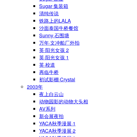
Sugar·集装箱
清纯传说
铁路上的LALA
沙面泰国牛桥餐馆
Sunny·石围塘
万年·文冲船厂外拍
英·阳光女孩 2
英·阳光女孩 1
英·校道
再临牛桥
初试影棚·Crystal
2003年
夜上白云山
动物园影的动物大头相
AV系列
新会展夜拍
YACA秋季漫展·1
YACA秋季漫展·2