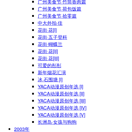
广州美食节·竹筒香肉篇
广州美食节·荷包饭篇
广州美食节·拾零篇
中大外拍·佳
花街·花[I]
花街·五子登科
花街·蝴蝶兰
花街·花[II]
花街·花[III]
可爱的彤彤
新年烟花汇演
冰·石围塘 [I]
YACA动漫原创年选 [I]
YACA动漫原创年选 [II]
YACA动漫原创年选 [III]
YACA动漫原创年选 [IV]
YACA动漫原创年选 [V]
长洲岛·女孩与狗狗
2003年