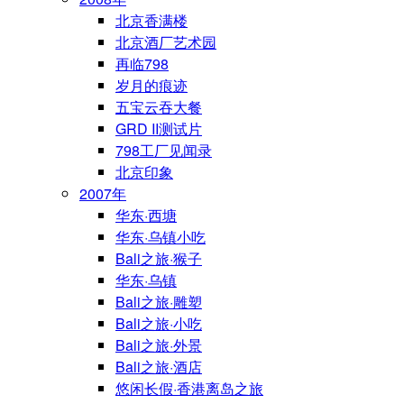
北京香满楼
北京酒厂艺术园
再临798
岁月的痕迹
五宝云吞大餐
GRD II测试片
798工厂见闻录
北京印象
2007年
华东·西塘
华东·乌镇小吃
Bali之旅·猴子
华东·乌镇
Bali之旅·雕塑
Bali之旅·小吃
Bali之旅·外景
Bali之旅·酒店
悠闲长假·香港离岛之旅