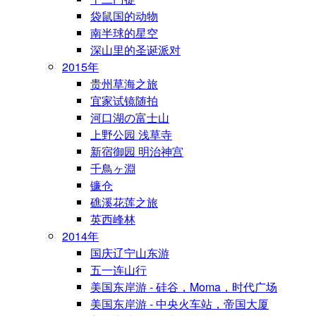
袋鼠国的动物
南半球的星空
深山里的圣诞派对
2015年
贵州草海之旅
宜家试镜随拍
河口湖の富士山
上野公园 浅草寺
新宿御园 明治神宫
千鳥ヶ淵
镰仓
礁溪花莲之旅
英西峰林
2014年
国庆辽宁山东游
五一连山行
美国东岸游 - 硅谷，Moma，时代广场
美国东岸游 - 中央火车站，帝国大厦