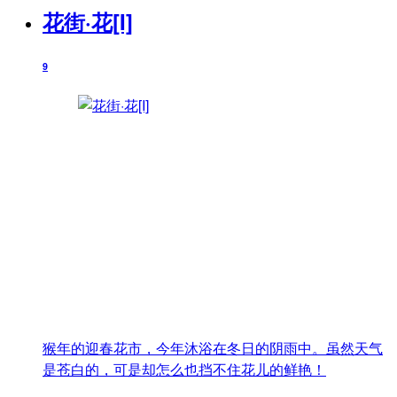
花街·花[I]
9
猴年的迎春花市，今年沐浴在冬日的阴雨中。虽然天气
是苍白的，可是却怎么也挡不住花儿的鲜艳！