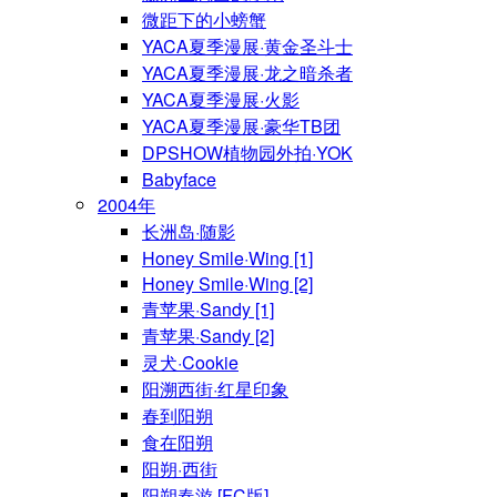
微距下的小螃蟹
YACA夏季漫展·黄金圣斗士
YACA夏季漫展·龙之暗杀者
YACA夏季漫展·火影
YACA夏季漫展·豪华TB团
DPSHOW植物园外拍·YOK
Babyface
2004年
长洲岛·随影
Honey Smile·Wing [1]
Honey Smile·Wing [2]
青苹果·Sandy [1]
青苹果·Sandy [2]
灵犬·Cookie
阳溯西街·红星印象
春到阳朔
食在阳朔
阳朔·西街
阳朔春游 [FC版]