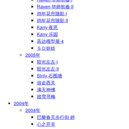
Raven·华师初春·II
鸡年花市随影·I
鸡年花市随影·II
Kany·夜思
Kany·乐园
高达模型展·4
ＳＤ娃娃
2005年
阳光左左·I
阳光左左·II
Sinly·石围塘
游走西关
满天神佛
踏雪寻梅
2004年
2004年
巴黎春天步行街·婷
心之开关