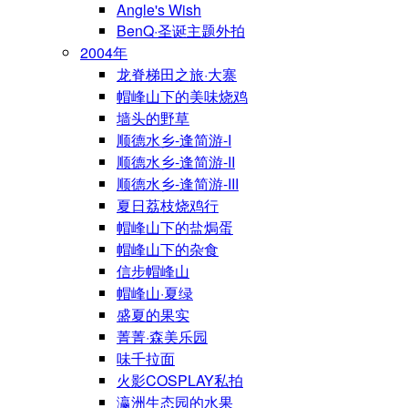
Angle's Wish
BenQ·圣诞主题外拍
2004年
龙脊梯田之旅·大寨
帽峰山下的美味烧鸡
墙头的野草
顺德水乡-逢简游-I
顺德水乡-逢简游-II
顺德水乡-逢简游-III
夏日荔枝烧鸡行
帽峰山下的盐焗蛋
帽峰山下的杂食
信步帽峰山
帽峰山·夏绿
盛夏的果实
菁菁·森美乐园
味千拉面
火影COSPLAY私拍
瀛洲生态园的水果