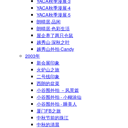
YACA秋季漫展·3
YACA秋季漫展·4
YACA秋季漫展·5
朗晴居·品闲
朗晴居·色彩生活
屋企养了两只仓鼠
越秀山·深秋之叶
越秀山外拍·Candy
2003年
新会展印象
火炉山之旅
二号线印象
西朗的盆菜
小谷围外拍 －风景篇
小谷围外拍 - 小糊涂仙
小谷围外拍 - 睡美人
厦门FB之旅
中秋节前的珠江
中秋的清晨