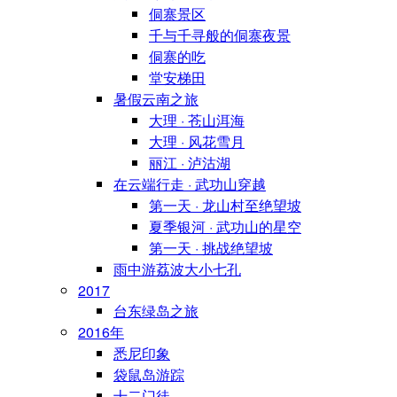
侗寨景区
千与千寻般的侗寨夜景
侗寨的吃
堂安梯田
暑假云南之旅
大理 · 苍山洱海
大理 · 风花雪月
丽江 · 泸沽湖
在云端行走 · 武功山穿越
第一天 · 龙山村至绝望坡
夏季银河 · 武功山的星空
第一天 · 挑战绝望坡
雨中游荔波大小七孔
2017
台东绿岛之旅
2016年
悉尼印象
袋鼠岛游踪
十二门徒