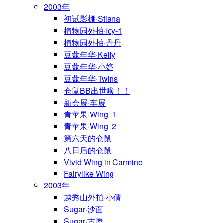
2003年
初试影棚·Stiana
植物园外拍·Icy-1
植物园外拍·丹丹
豆蔻年华·Kelly
豆蔻年华·小婷
豆蔻年华·Twins
仓鼠BB出世啦！！
新会展·车展
青苹果·Wing ·1
青苹果·Wing ·2
第六天的仓鼠
八日后的仓鼠
Vivid Wing in Carmine
Fairylike Wing
2003年
越秀山外拍·小倩
Sugar·沙面
Sugar·古屋