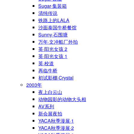
Sugar·集装箱
清纯传说
铁路上的LALA
沙面泰国牛桥餐馆
Sunny·石围塘
万年·文冲船厂外拍
英·阳光女孩 2
英·阳光女孩 1
英·校道
再临牛桥
初试影棚·Crystal
2003年
夜上白云山
动物园影的动物大头相
AV系列
新会展夜拍
YACA秋季漫展·1
YACA秋季漫展·2