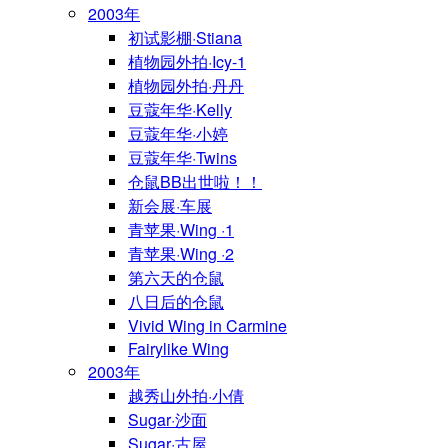
2003年
初试影棚·Stiana
植物园外拍·Icy-1
植物园外拍·丹丹
豆蔻年华·Kelly
豆蔻年华·小婷
豆蔻年华·Twins
仓鼠BB出世啦！！
新会展·车展
青苹果·Wing ·1
青苹果·Wing ·2
第六天的仓鼠
八日后的仓鼠
Vivid Wing in Carmine
Fairylike Wing
2003年
越秀山外拍·小倩
Sugar·沙面
Sugar·古屋