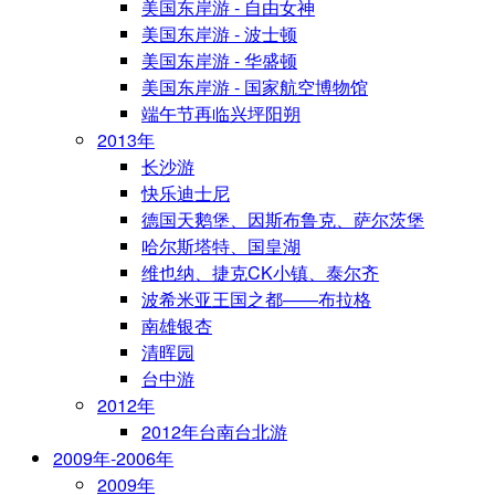
美国东岸游 - 自由女神
美国东岸游 - 波士顿
美国东岸游 - 华盛顿
美国东岸游 - 国家航空博物馆
端午节再临兴坪阳朔
2013年
长沙游
快乐迪士尼
德国天鹅堡、因斯布鲁克、萨尔茨堡
哈尔斯塔特、国皇湖
维也纳、捷克CK小镇、泰尔齐
波希米亚王国之都——布拉格
南雄银杏
清晖园
台中游
2012年
2012年台南台北游
2009年-2006年
2009年