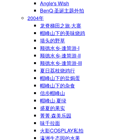
Angle's Wish
BenQ·圣诞主题外拍
2004年
龙脊梯田之旅·大寨
帽峰山下的美味烧鸡
墙头的野草
顺德水乡-逢简游-I
顺德水乡-逢简游-II
顺德水乡-逢简游-III
夏日荔枝烧鸡行
帽峰山下的盐焗蛋
帽峰山下的杂食
信步帽峰山
帽峰山·夏绿
盛夏的果实
菁菁·森美乐园
味千拉面
火影COSPLAY私拍
瀛洲生态园的水果