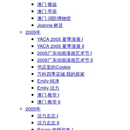
澳门·葡挞
澳门·早茶
澳门·消防博物馆
Joanne·树灵
2005年
YACA 2005 夏季漫展·I
YACA 2005 夏季漫展·II
2005广东动画漫画艺术节·I
2005广东动画漫画艺术节·II
书店里的Cookie
万科四季花城·我的新家
Emily·纯净
Emily·活力
澳门·教堂·I
澳门·教堂·II
2005年
活力左左·I
活力左左·II
Raven·华师初春·I