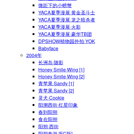
微距下的小螃蟹
YACA夏季漫展·黄金圣斗士
YACA夏季漫展·龙之暗杀者
YACA夏季漫展·火影
YACA夏季漫展·豪华TB团
DPSHOW植物园外拍·YOK
Babyface
2004年
长洲岛·随影
Honey Smile·Wing [1]
Honey Smile·Wing [2]
青苹果·Sandy [1]
青苹果·Sandy [2]
灵犬·Cookie
阳溯西街·红星印象
春到阳朔
食在阳朔
阳朔·西街
阳朔春游 [FC版]