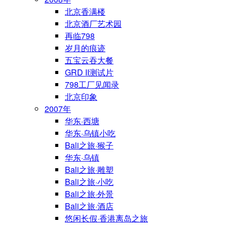
北京香满楼
北京酒厂艺术园
再临798
岁月的痕迹
五宝云吞大餐
GRD II测试片
798工厂见闻录
北京印象
2007年
华东·西塘
华东·乌镇小吃
Bali之旅·猴子
华东·乌镇
Bali之旅·雕塑
Bali之旅·小吃
Bali之旅·外景
Bali之旅·酒店
悠闲长假·香港离岛之旅