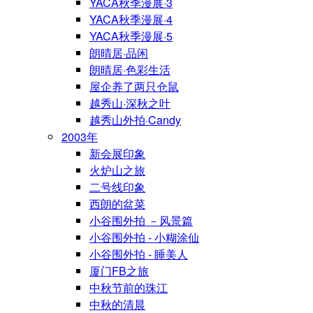
YACA秋季漫展·3
YACA秋季漫展·4
YACA秋季漫展·5
朗晴居·品闲
朗晴居·色彩生活
屋企养了两只仓鼠
越秀山·深秋之叶
越秀山外拍·Candy
2003年
新会展印象
火炉山之旅
二号线印象
西朗的盆菜
小谷围外拍 －风景篇
小谷围外拍 - 小糊涂仙
小谷围外拍 - 睡美人
厦门FB之旅
中秋节前的珠江
中秋的清晨