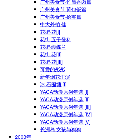
广州美食节·竹筒香肉篇
广州美食节·荷包饭篇
广州美食节·拾零篇
中大外拍·佳
花街·花[I]
花街·五子登科
花街·蝴蝶兰
花街·花[II]
花街·花[III]
可爱的彤彤
新年烟花汇演
冰·石围塘 [I]
YACA动漫原创年选 [I]
YACA动漫原创年选 [II]
YACA动漫原创年选 [III]
YACA动漫原创年选 [IV]
YACA动漫原创年选 [V]
长洲岛·女孩与狗狗
2003年