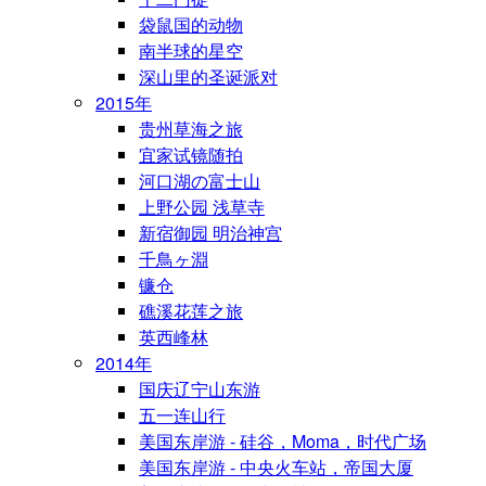
袋鼠国的动物
南半球的星空
深山里的圣诞派对
2015年
贵州草海之旅
宜家试镜随拍
河口湖の富士山
上野公园 浅草寺
新宿御园 明治神宫
千鳥ヶ淵
镰仓
礁溪花莲之旅
英西峰林
2014年
国庆辽宁山东游
五一连山行
美国东岸游 - 硅谷，Moma，时代广场
美国东岸游 - 中央火车站，帝国大厦