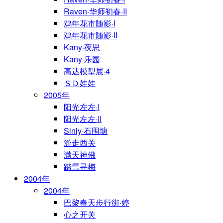
Raven·华师初春·II
鸡年花市随影·I
鸡年花市随影·II
Kany·夜思
Kany·乐园
高达模型展·4
ＳＤ娃娃
2005年
阳光左左·I
阳光左左·II
Sinly·石围塘
游走西关
满天神佛
踏雪寻梅
2004年
2004年
巴黎春天步行街·婷
心之开关