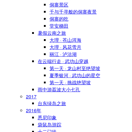
侗寨景区
千与千寻般的侗寨夜景
侗寨的吃
堂安梯田
暑假云南之旅
大理 · 苍山洱海
大理 · 风花雪月
丽江 · 泸沽湖
在云端行走 · 武功山穿越
第一天 · 龙山村至绝望坡
夏季银河 · 武功山的星空
第一天 · 挑战绝望坡
雨中游荔波大小七孔
2017
台东绿岛之旅
2016年
悉尼印象
袋鼠岛游踪
十二门徒