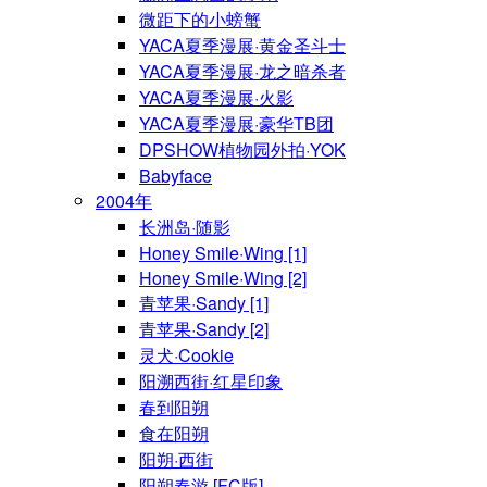
微距下的小螃蟹
YACA夏季漫展·黄金圣斗士
YACA夏季漫展·龙之暗杀者
YACA夏季漫展·火影
YACA夏季漫展·豪华TB团
DPSHOW植物园外拍·YOK
Babyface
2004年
长洲岛·随影
Honey Smile·Wing [1]
Honey Smile·Wing [2]
青苹果·Sandy [1]
青苹果·Sandy [2]
灵犬·Cookie
阳溯西街·红星印象
春到阳朔
食在阳朔
阳朔·西街
阳朔春游 [FC版]