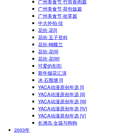
广州美食节·竹筒香肉篇
广州美食节·荷包饭篇
广州美食节·拾零篇
中大外拍·佳
花街·花[I]
花街·五子登科
花街·蝴蝶兰
花街·花[II]
花街·花[III]
可爱的彤彤
新年烟花汇演
冰·石围塘 [I]
YACA动漫原创年选 [I]
YACA动漫原创年选 [II]
YACA动漫原创年选 [III]
YACA动漫原创年选 [IV]
YACA动漫原创年选 [V]
长洲岛·女孩与狗狗
2003年