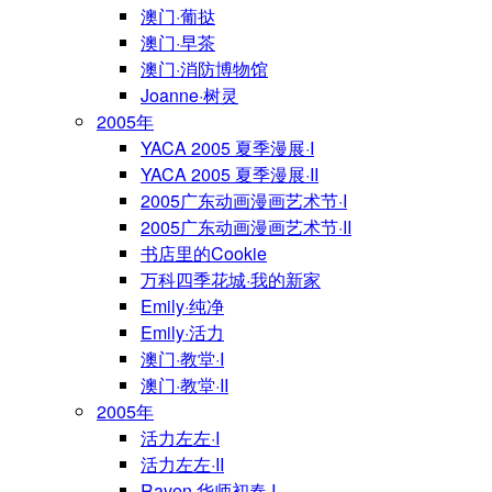
澳门·葡挞
澳门·早茶
澳门·消防博物馆
Joanne·树灵
2005年
YACA 2005 夏季漫展·I
YACA 2005 夏季漫展·II
2005广东动画漫画艺术节·I
2005广东动画漫画艺术节·II
书店里的Cookie
万科四季花城·我的新家
Emily·纯净
Emily·活力
澳门·教堂·I
澳门·教堂·II
2005年
活力左左·I
活力左左·II
Raven·华师初春·I