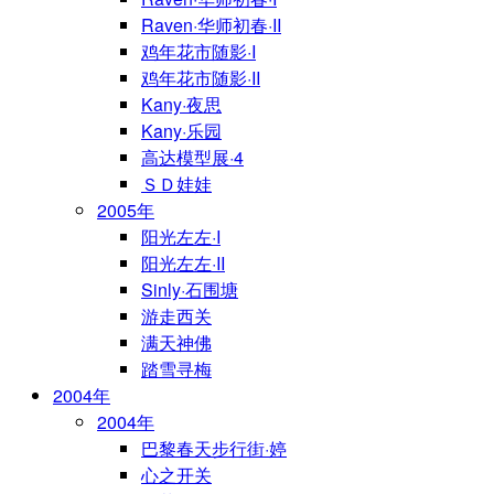
Raven·华师初春·II
鸡年花市随影·I
鸡年花市随影·II
Kany·夜思
Kany·乐园
高达模型展·4
ＳＤ娃娃
2005年
阳光左左·I
阳光左左·II
Sinly·石围塘
游走西关
满天神佛
踏雪寻梅
2004年
2004年
巴黎春天步行街·婷
心之开关