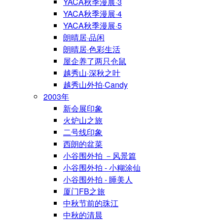
YACA秋季漫展·3
YACA秋季漫展·4
YACA秋季漫展·5
朗晴居·品闲
朗晴居·色彩生活
屋企养了两只仓鼠
越秀山·深秋之叶
越秀山外拍·Candy
2003年
新会展印象
火炉山之旅
二号线印象
西朗的盆菜
小谷围外拍 －风景篇
小谷围外拍 - 小糊涂仙
小谷围外拍 - 睡美人
厦门FB之旅
中秋节前的珠江
中秋的清晨