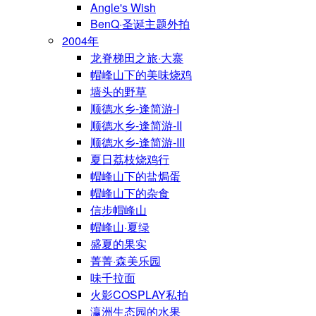
Angle's Wish
BenQ·圣诞主题外拍
2004年
龙脊梯田之旅·大寨
帽峰山下的美味烧鸡
墙头的野草
顺德水乡-逢简游-I
顺德水乡-逢简游-II
顺德水乡-逢简游-III
夏日荔枝烧鸡行
帽峰山下的盐焗蛋
帽峰山下的杂食
信步帽峰山
帽峰山·夏绿
盛夏的果实
菁菁·森美乐园
味千拉面
火影COSPLAY私拍
瀛洲生态园的水果