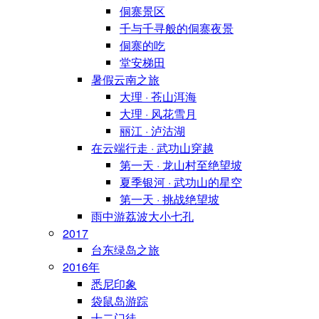
侗寨景区
千与千寻般的侗寨夜景
侗寨的吃
堂安梯田
暑假云南之旅
大理 · 苍山洱海
大理 · 风花雪月
丽江 · 泸沽湖
在云端行走 · 武功山穿越
第一天 · 龙山村至绝望坡
夏季银河 · 武功山的星空
第一天 · 挑战绝望坡
雨中游荔波大小七孔
2017
台东绿岛之旅
2016年
悉尼印象
袋鼠岛游踪
十二门徒