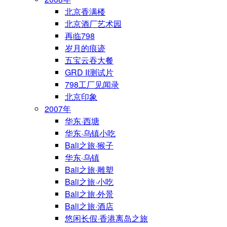
北京香满楼
北京酒厂艺术园
再临798
岁月的痕迹
五宝云吞大餐
GRD II测试片
798工厂见闻录
北京印象
2007年
华东·西塘
华东·乌镇小吃
Bali之旅·猴子
华东·乌镇
Bali之旅·雕塑
Bali之旅·小吃
Bali之旅·外景
Bali之旅·酒店
悠闲长假·香港离岛之旅