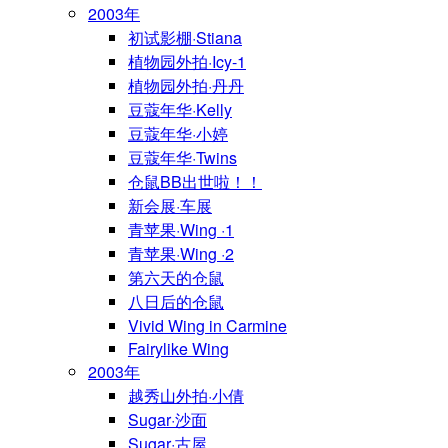
2003年
初试影棚·Stiana
植物园外拍·Icy-1
植物园外拍·丹丹
豆蔻年华·Kelly
豆蔻年华·小婷
豆蔻年华·Twins
仓鼠BB出世啦！！
新会展·车展
青苹果·Wing ·1
青苹果·Wing ·2
第六天的仓鼠
八日后的仓鼠
Vivid Wing in Carmine
Fairylike Wing
2003年
越秀山外拍·小倩
Sugar·沙面
Sugar·古屋