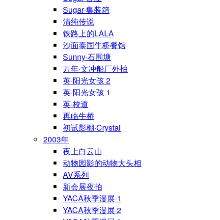
Sugar·集装箱
清纯传说
铁路上的LALA
沙面泰国牛桥餐馆
Sunny·石围塘
万年·文冲船厂外拍
英·阳光女孩 2
英·阳光女孩 1
英·校道
再临牛桥
初试影棚·Crystal
2003年
夜上白云山
动物园影的动物大头相
AV系列
新会展夜拍
YACA秋季漫展·1
YACA秋季漫展·2