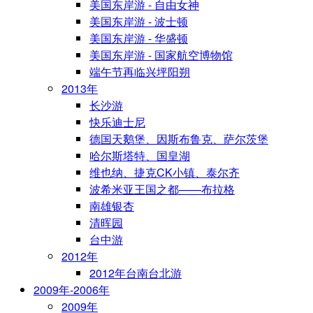
美国东岸游 - 自由女神
美国东岸游 - 波士顿
美国东岸游 - 华盛顿
美国东岸游 - 国家航空博物馆
端午节再临兴坪阳朔
2013年
长沙游
快乐迪士尼
德国天鹅堡、因斯布鲁克、萨尔茨堡
哈尔斯塔特、国皇湖
维也纳、捷克CK小镇、泰尔齐
波希米亚王国之都——布拉格
南雄银杏
清晖园
台中游
2012年
2012年台南台北游
2009年-2006年
2009年