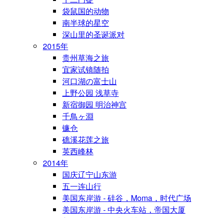
袋鼠国的动物
南半球的星空
深山里的圣诞派对
2015年
贵州草海之旅
宜家试镜随拍
河口湖の富士山
上野公园 浅草寺
新宿御园 明治神宫
千鳥ヶ淵
镰仓
礁溪花莲之旅
英西峰林
2014年
国庆辽宁山东游
五一连山行
美国东岸游 - 硅谷，Moma，时代广场
美国东岸游 - 中央火车站，帝国大厦