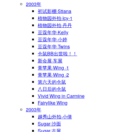
2003年
初试影棚·Stiana
植物园外拍·Icy-1
植物园外拍·丹丹
豆蔻年华·Kelly
豆蔻年华·小婷
豆蔻年华·Twins
仓鼠BB出世啦！！
新会展·车展
青苹果·Wing ·1
青苹果·Wing ·2
第六天的仓鼠
八日后的仓鼠
Vivid Wing in Carmine
Fairylike Wing
2003年
越秀山外拍·小倩
Sugar·沙面
Sugar·古屋