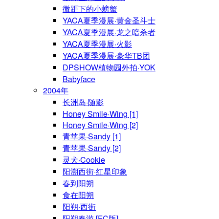
微距下的小螃蟹
YACA夏季漫展·黄金圣斗士
YACA夏季漫展·龙之暗杀者
YACA夏季漫展·火影
YACA夏季漫展·豪华TB团
DPSHOW植物园外拍·YOK
Babyface
2004年
长洲岛·随影
Honey Smile·Wing [1]
Honey Smile·Wing [2]
青苹果·Sandy [1]
青苹果·Sandy [2]
灵犬·Cookie
阳溯西街·红星印象
春到阳朔
食在阳朔
阳朔·西街
阳朔春游 [FC版]