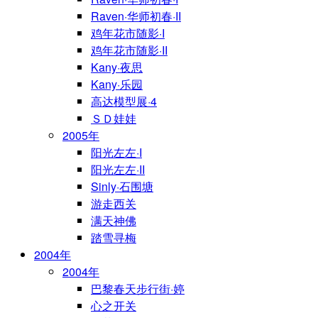
Raven·华师初春·II
鸡年花市随影·I
鸡年花市随影·II
Kany·夜思
Kany·乐园
高达模型展·4
ＳＤ娃娃
2005年
阳光左左·I
阳光左左·II
Sinly·石围塘
游走西关
满天神佛
踏雪寻梅
2004年
2004年
巴黎春天步行街·婷
心之开关