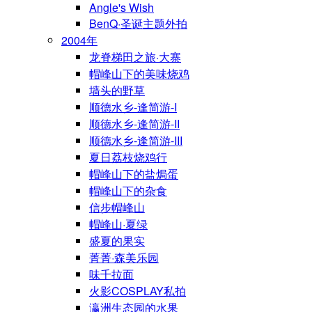
Angle's Wish
BenQ·圣诞主题外拍
2004年
龙脊梯田之旅·大寨
帽峰山下的美味烧鸡
墙头的野草
顺德水乡-逢简游-I
顺德水乡-逢简游-II
顺德水乡-逢简游-III
夏日荔枝烧鸡行
帽峰山下的盐焗蛋
帽峰山下的杂食
信步帽峰山
帽峰山·夏绿
盛夏的果实
菁菁·森美乐园
味千拉面
火影COSPLAY私拍
瀛洲生态园的水果