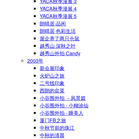
YACA秋季漫展·3
YACA秋季漫展·4
YACA秋季漫展·5
朗晴居·品闲
朗晴居·色彩生活
屋企养了两只仓鼠
越秀山·深秋之叶
越秀山外拍·Candy
2003年
新会展印象
火炉山之旅
二号线印象
西朗的盆菜
小谷围外拍 －风景篇
小谷围外拍 - 小糊涂仙
小谷围外拍 - 睡美人
厦门FB之旅
中秋节前的珠江
中秋的清晨