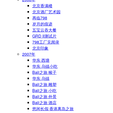
北京香满楼
北京酒厂艺术园
再临798
岁月的痕迹
五宝云吞大餐
GRD II测试片
798工厂见闻录
北京印象
2007年
华东·西塘
华东·乌镇小吃
Bali之旅·猴子
华东·乌镇
Bali之旅·雕塑
Bali之旅·小吃
Bali之旅·外景
Bali之旅·酒店
悠闲长假·香港离岛之旅