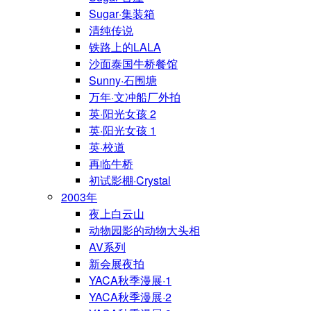
Sugar·集装箱
清纯传说
铁路上的LALA
沙面泰国牛桥餐馆
Sunny·石围塘
万年·文冲船厂外拍
英·阳光女孩 2
英·阳光女孩 1
英·校道
再临牛桥
初试影棚·Crystal
2003年
夜上白云山
动物园影的动物大头相
AV系列
新会展夜拍
YACA秋季漫展·1
YACA秋季漫展·2