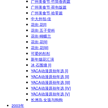
广州美食节·竹筒香肉篇
广州美食节·荷包饭篇
广州美食节·拾零篇
中大外拍·佳
花街·花[I]
花街·五子登科
花街·蝴蝶兰
花街·花[II]
花街·花[III]
可爱的彤彤
新年烟花汇演
冰·石围塘 [I]
YACA动漫原创年选 [I]
YACA动漫原创年选 [II]
YACA动漫原创年选 [III]
YACA动漫原创年选 [IV]
YACA动漫原创年选 [V]
长洲岛·女孩与狗狗
2003年