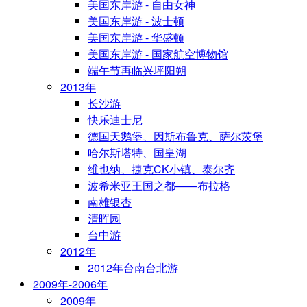
美国东岸游 - 自由女神
美国东岸游 - 波士顿
美国东岸游 - 华盛顿
美国东岸游 - 国家航空博物馆
端午节再临兴坪阳朔
2013年
长沙游
快乐迪士尼
德国天鹅堡、因斯布鲁克、萨尔茨堡
哈尔斯塔特、国皇湖
维也纳、捷克CK小镇、泰尔齐
波希米亚王国之都——布拉格
南雄银杏
清晖园
台中游
2012年
2012年台南台北游
2009年-2006年
2009年