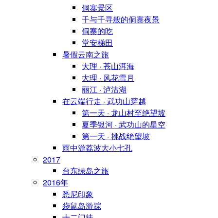
侗寨景区
千与千寻般的侗寨夜景
侗寨的吃
堂安梯田
暑假云南之旅
大理 · 苍山洱海
大理 · 风花雪月
丽江 · 泸沽湖
在云端行走 · 武功山穿越
第一天 · 龙山村至绝望坡
夏季银河 · 武功山的星空
第一天 · 挑战绝望坡
雨中游荔波大小七孔
2017
台东绿岛之旅
2016年
悉尼印象
袋鼠岛游踪
十二门徒