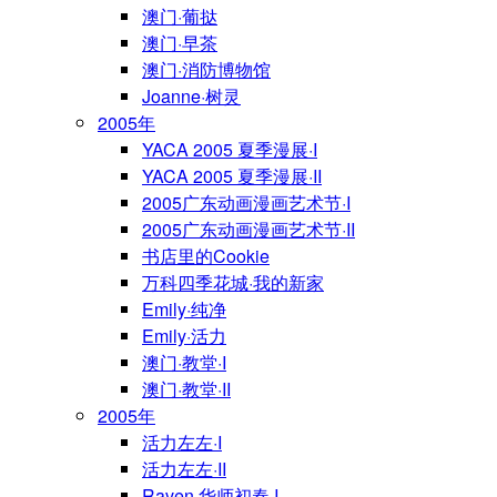
澳门·葡挞
澳门·早茶
澳门·消防博物馆
Joanne·树灵
2005年
YACA 2005 夏季漫展·I
YACA 2005 夏季漫展·II
2005广东动画漫画艺术节·I
2005广东动画漫画艺术节·II
书店里的Cookie
万科四季花城·我的新家
Emily·纯净
Emily·活力
澳门·教堂·I
澳门·教堂·II
2005年
活力左左·I
活力左左·II
Raven·华师初春·I