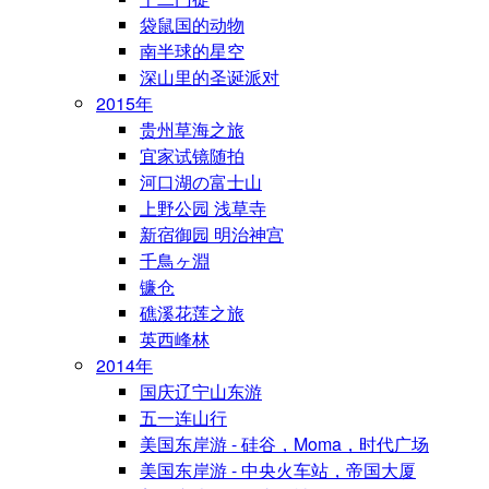
袋鼠国的动物
南半球的星空
深山里的圣诞派对
2015年
贵州草海之旅
宜家试镜随拍
河口湖の富士山
上野公园 浅草寺
新宿御园 明治神宫
千鳥ヶ淵
镰仓
礁溪花莲之旅
英西峰林
2014年
国庆辽宁山东游
五一连山行
美国东岸游 - 硅谷，Moma，时代广场
美国东岸游 - 中央火车站，帝国大厦