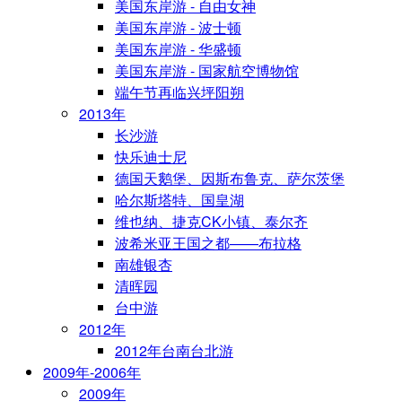
美国东岸游 - 自由女神
美国东岸游 - 波士顿
美国东岸游 - 华盛顿
美国东岸游 - 国家航空博物馆
端午节再临兴坪阳朔
2013年
长沙游
快乐迪士尼
德国天鹅堡、因斯布鲁克、萨尔茨堡
哈尔斯塔特、国皇湖
维也纳、捷克CK小镇、泰尔齐
波希米亚王国之都——布拉格
南雄银杏
清晖园
台中游
2012年
2012年台南台北游
2009年-2006年
2009年