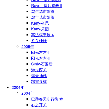
Raven·华师初春·II
鸡年花市随影·I
鸡年花市随影·II
Kany·夜思
Kany·乐园
高达模型展·4
ＳＤ娃娃
2005年
阳光左左·I
阳光左左·II
Sinly·石围塘
游走西关
满天神佛
踏雪寻梅
2004年
2004年
巴黎春天步行街·婷
心之开关