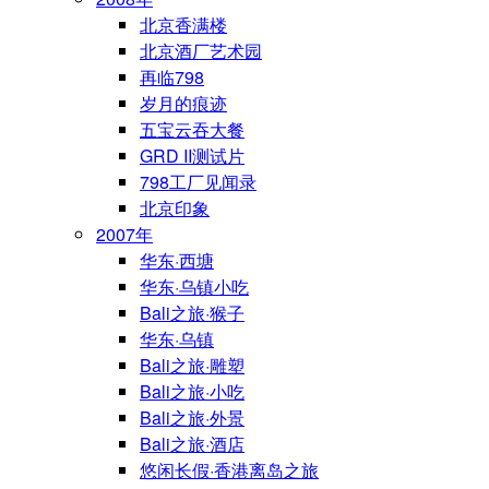
北京香满楼
北京酒厂艺术园
再临798
岁月的痕迹
五宝云吞大餐
GRD II测试片
798工厂见闻录
北京印象
2007年
华东·西塘
华东·乌镇小吃
Bali之旅·猴子
华东·乌镇
Bali之旅·雕塑
Bali之旅·小吃
Bali之旅·外景
Bali之旅·酒店
悠闲长假·香港离岛之旅