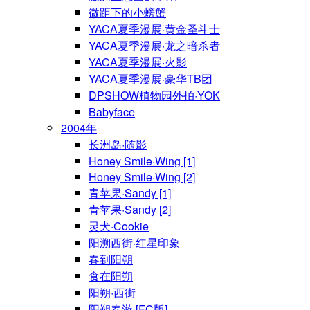
微距下的小螃蟹
YACA夏季漫展·黄金圣斗士
YACA夏季漫展·龙之暗杀者
YACA夏季漫展·火影
YACA夏季漫展·豪华TB团
DPSHOW植物园外拍·YOK
Babyface
2004年
长洲岛·随影
Honey Smile·Wing [1]
Honey Smile·Wing [2]
青苹果·Sandy [1]
青苹果·Sandy [2]
灵犬·Cookie
阳溯西街·红星印象
春到阳朔
食在阳朔
阳朔·西街
阳朔春游 [FC版]