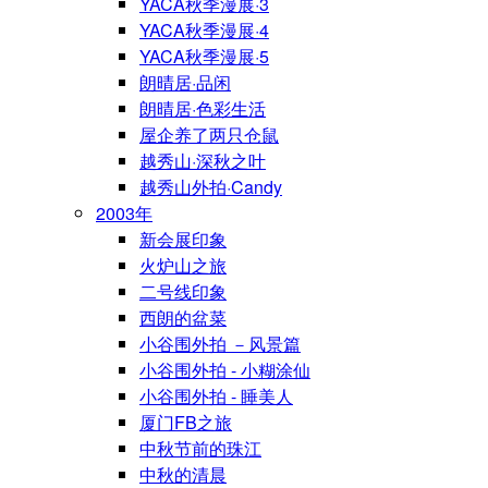
YACA秋季漫展·3
YACA秋季漫展·4
YACA秋季漫展·5
朗晴居·品闲
朗晴居·色彩生活
屋企养了两只仓鼠
越秀山·深秋之叶
越秀山外拍·Candy
2003年
新会展印象
火炉山之旅
二号线印象
西朗的盆菜
小谷围外拍 －风景篇
小谷围外拍 - 小糊涂仙
小谷围外拍 - 睡美人
厦门FB之旅
中秋节前的珠江
中秋的清晨