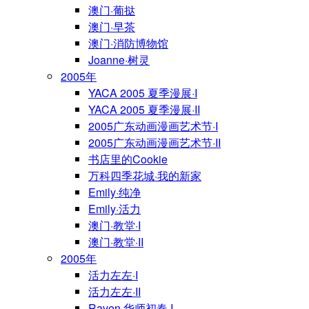
澳门·葡挞
澳门·早茶
澳门·消防博物馆
Joanne·树灵
2005年
YACA 2005 夏季漫展·I
YACA 2005 夏季漫展·II
2005广东动画漫画艺术节·I
2005广东动画漫画艺术节·II
书店里的Cookie
万科四季花城·我的新家
Emily·纯净
Emily·活力
澳门·教堂·I
澳门·教堂·II
2005年
活力左左·I
活力左左·II
Raven·华师初春·I