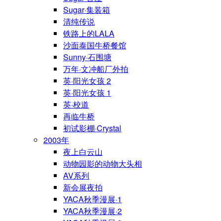
Sugar·集装箱
清纯传说
铁路上的LALA
沙面泰国牛桥餐馆
Sunny·石围塘
万年·文冲船厂外拍
英·阳光女孩 2
英·阳光女孩 1
英·校道
再临牛桥
初试影棚·Crystal
2003年
夜上白云山
动物园影的动物大头相
AV系列
新会展夜拍
YACA秋季漫展·1
YACA秋季漫展·2