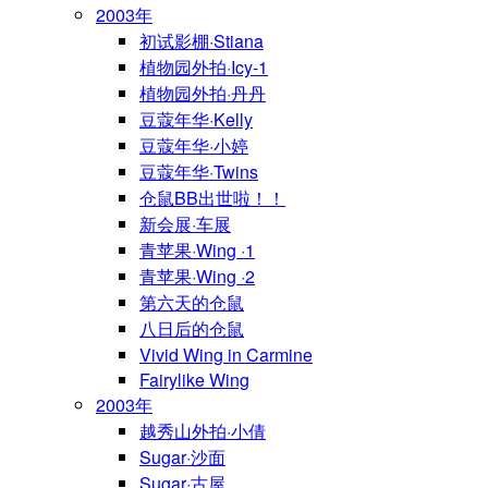
2003年
初试影棚·Stiana
植物园外拍·Icy-1
植物园外拍·丹丹
豆蔻年华·Kelly
豆蔻年华·小婷
豆蔻年华·Twins
仓鼠BB出世啦！！
新会展·车展
青苹果·Wing ·1
青苹果·Wing ·2
第六天的仓鼠
八日后的仓鼠
Vivid Wing in Carmine
Fairylike Wing
2003年
越秀山外拍·小倩
Sugar·沙面
Sugar·古屋