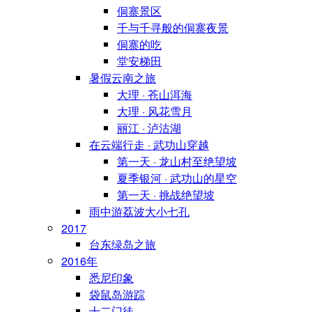
侗寨景区
千与千寻般的侗寨夜景
侗寨的吃
堂安梯田
暑假云南之旅
大理 · 苍山洱海
大理 · 风花雪月
丽江 · 泸沽湖
在云端行走 · 武功山穿越
第一天 · 龙山村至绝望坡
夏季银河 · 武功山的星空
第一天 · 挑战绝望坡
雨中游荔波大小七孔
2017
台东绿岛之旅
2016年
悉尼印象
袋鼠岛游踪
十二门徒