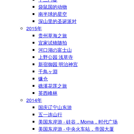
袋鼠国的动物
南半球的星空
深山里的圣诞派对
2015年
贵州草海之旅
宜家试镜随拍
河口湖の富士山
上野公园 浅草寺
新宿御园 明治神宫
千鳥ヶ淵
镰仓
礁溪花莲之旅
英西峰林
2014年
国庆辽宁山东游
五一连山行
美国东岸游 - 硅谷，Moma，时代广场
美国东岸游 - 中央火车站，帝国大厦