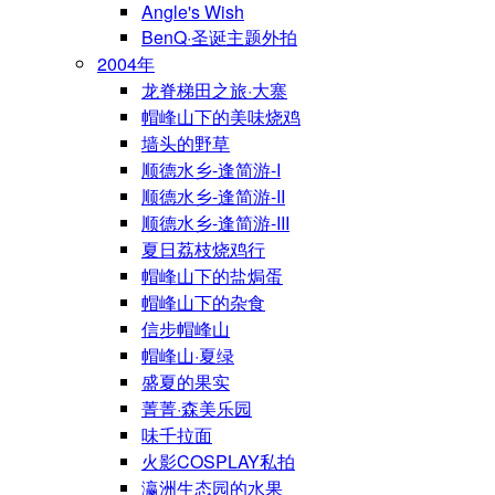
Angle's Wish
BenQ·圣诞主题外拍
2004年
龙脊梯田之旅·大寨
帽峰山下的美味烧鸡
墙头的野草
顺德水乡-逢简游-I
顺德水乡-逢简游-II
顺德水乡-逢简游-III
夏日荔枝烧鸡行
帽峰山下的盐焗蛋
帽峰山下的杂食
信步帽峰山
帽峰山·夏绿
盛夏的果实
菁菁·森美乐园
味千拉面
火影COSPLAY私拍
瀛洲生态园的水果