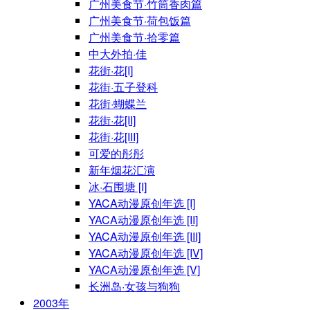
广州美食节·竹筒香肉篇
广州美食节·荷包饭篇
广州美食节·拾零篇
中大外拍·佳
花街·花[I]
花街·五子登科
花街·蝴蝶兰
花街·花[II]
花街·花[III]
可爱的彤彤
新年烟花汇演
冰·石围塘 [I]
YACA动漫原创年选 [I]
YACA动漫原创年选 [II]
YACA动漫原创年选 [III]
YACA动漫原创年选 [IV]
YACA动漫原创年选 [V]
长洲岛·女孩与狗狗
2003年