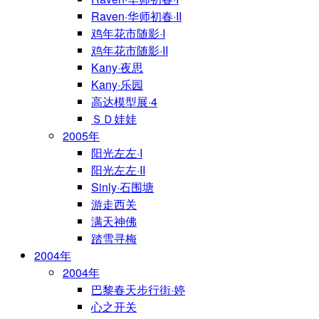
Raven·华师初春·II
鸡年花市随影·I
鸡年花市随影·II
Kany·夜思
Kany·乐园
高达模型展·4
ＳＤ娃娃
2005年
阳光左左·I
阳光左左·II
Sinly·石围塘
游走西关
满天神佛
踏雪寻梅
2004年
2004年
巴黎春天步行街·婷
心之开关