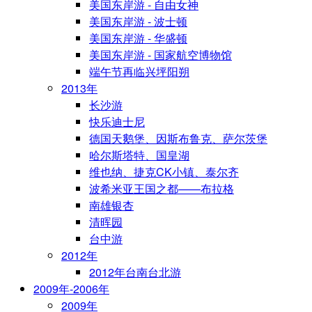
美国东岸游 - 自由女神
美国东岸游 - 波士顿
美国东岸游 - 华盛顿
美国东岸游 - 国家航空博物馆
端午节再临兴坪阳朔
2013年
长沙游
快乐迪士尼
德国天鹅堡、因斯布鲁克、萨尔茨堡
哈尔斯塔特、国皇湖
维也纳、捷克CK小镇、泰尔齐
波希米亚王国之都——布拉格
南雄银杏
清晖园
台中游
2012年
2012年台南台北游
2009年-2006年
2009年