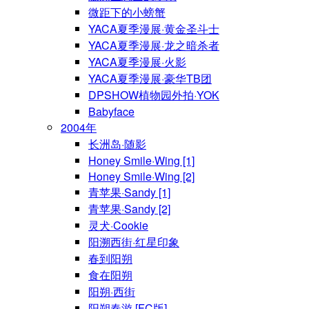
微距下的小螃蟹
YACA夏季漫展·黄金圣斗士
YACA夏季漫展·龙之暗杀者
YACA夏季漫展·火影
YACA夏季漫展·豪华TB团
DPSHOW植物园外拍·YOK
Babyface
2004年
长洲岛·随影
Honey Smile·Wing [1]
Honey Smile·Wing [2]
青苹果·Sandy [1]
青苹果·Sandy [2]
灵犬·Cookie
阳溯西街·红星印象
春到阳朔
食在阳朔
阳朔·西街
阳朔春游 [FC版]