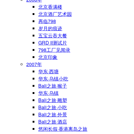
北京香满楼
北京酒厂艺术园
再临798
岁月的痕迹
五宝云吞大餐
GRD II测试片
798工厂见闻录
北京印象
2007年
华东·西塘
华东·乌镇小吃
Bali之旅·猴子
华东·乌镇
Bali之旅·雕塑
Bali之旅·小吃
Bali之旅·外景
Bali之旅·酒店
悠闲长假·香港离岛之旅