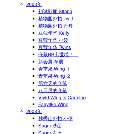
2003年
初试影棚·Stiana
植物园外拍·Icy-1
植物园外拍·丹丹
豆蔻年华·Kelly
豆蔻年华·小婷
豆蔻年华·Twins
仓鼠BB出世啦！！
新会展·车展
青苹果·Wing ·1
青苹果·Wing ·2
第六天的仓鼠
八日后的仓鼠
Vivid Wing in Carmine
Fairylike Wing
2003年
越秀山外拍·小倩
Sugar·沙面
Sugar·古屋