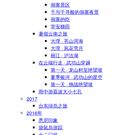
侗寨景区
千与千寻般的侗寨夜景
侗寨的吃
堂安梯田
暑假云南之旅
大理 · 苍山洱海
大理 · 风花雪月
丽江 · 泸沽湖
在云端行走 · 武功山穿越
第一天 · 龙山村至绝望坡
夏季银河 · 武功山的星空
第一天 · 挑战绝望坡
雨中游荔波大小七孔
2017
台东绿岛之旅
2016年
悉尼印象
袋鼠岛游踪
十二门徒