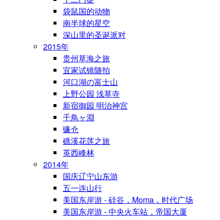
袋鼠国的动物
南半球的星空
深山里的圣诞派对
2015年
贵州草海之旅
宜家试镜随拍
河口湖の富士山
上野公园 浅草寺
新宿御园 明治神宫
千鳥ヶ淵
镰仓
礁溪花莲之旅
英西峰林
2014年
国庆辽宁山东游
五一连山行
美国东岸游 - 硅谷，Moma，时代广场
美国东岸游 - 中央火车站，帝国大厦