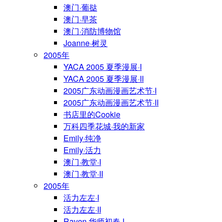
澳门·葡挞
澳门·早茶
澳门·消防博物馆
Joanne·树灵
2005年
YACA 2005 夏季漫展·I
YACA 2005 夏季漫展·II
2005广东动画漫画艺术节·I
2005广东动画漫画艺术节·II
书店里的Cookie
万科四季花城·我的新家
Emily·纯净
Emily·活力
澳门·教堂·I
澳门·教堂·II
2005年
活力左左·I
活力左左·II
Raven·华师初春·I