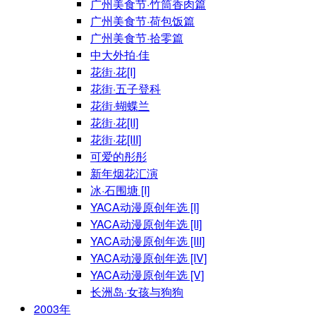
广州美食节·竹筒香肉篇
广州美食节·荷包饭篇
广州美食节·拾零篇
中大外拍·佳
花街·花[I]
花街·五子登科
花街·蝴蝶兰
花街·花[II]
花街·花[III]
可爱的彤彤
新年烟花汇演
冰·石围塘 [I]
YACA动漫原创年选 [I]
YACA动漫原创年选 [II]
YACA动漫原创年选 [III]
YACA动漫原创年选 [IV]
YACA动漫原创年选 [V]
长洲岛·女孩与狗狗
2003年