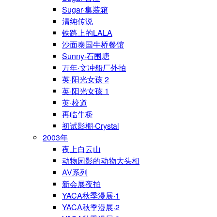
Sugar·集装箱
清纯传说
铁路上的LALA
沙面泰国牛桥餐馆
Sunny·石围塘
万年·文冲船厂外拍
英·阳光女孩 2
英·阳光女孩 1
英·校道
再临牛桥
初试影棚·Crystal
2003年
夜上白云山
动物园影的动物大头相
AV系列
新会展夜拍
YACA秋季漫展·1
YACA秋季漫展·2