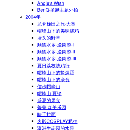
Angle's Wish
BenQ·圣诞主题外拍
2004年
龙脊梯田之旅·大寨
帽峰山下的美味烧鸡
墙头的野草
顺德水乡-逢简游-I
顺德水乡-逢简游-II
顺德水乡-逢简游-III
夏日荔枝烧鸡行
帽峰山下的盐焗蛋
帽峰山下的杂食
信步帽峰山
帽峰山·夏绿
盛夏的果实
菁菁·森美乐园
味千拉面
火影COSPLAY私拍
瀛洲生态园的水果