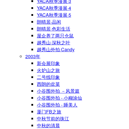
YACA秋季漫展·3
YACA秋季漫展·4
YACA秋季漫展·5
朗晴居·品闲
朗晴居·色彩生活
屋企养了两只仓鼠
越秀山·深秋之叶
越秀山外拍·Candy
2003年
新会展印象
火炉山之旅
二号线印象
西朗的盆菜
小谷围外拍 －风景篇
小谷围外拍 - 小糊涂仙
小谷围外拍 - 睡美人
厦门FB之旅
中秋节前的珠江
中秋的清晨