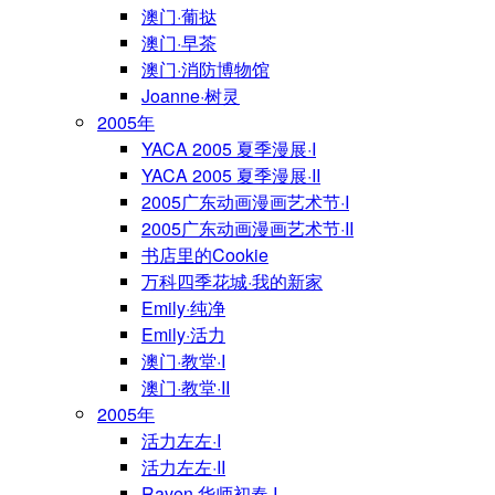
澳门·葡挞
澳门·早茶
澳门·消防博物馆
Joanne·树灵
2005年
YACA 2005 夏季漫展·I
YACA 2005 夏季漫展·II
2005广东动画漫画艺术节·I
2005广东动画漫画艺术节·II
书店里的Cookie
万科四季花城·我的新家
Emily·纯净
Emily·活力
澳门·教堂·I
澳门·教堂·II
2005年
活力左左·I
活力左左·II
Raven·华师初春·I