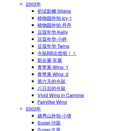
2003年
初试影棚·Stiana
植物园外拍·Icy-1
植物园外拍·丹丹
豆蔻年华·Kelly
豆蔻年华·小婷
豆蔻年华·Twins
仓鼠BB出世啦！！
新会展·车展
青苹果·Wing ·1
青苹果·Wing ·2
第六天的仓鼠
八日后的仓鼠
Vivid Wing in Carmine
Fairylike Wing
2003年
越秀山外拍·小倩
Sugar·沙面
Sugar·古屋