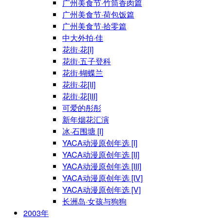
广州美食节·竹筒香肉篇
广州美食节·荷包饭篇
广州美食节·拾零篇
中大外拍·佳
花街·花[I]
花街·五子登科
花街·蝴蝶兰
花街·花[II]
花街·花[III]
可爱的彤彤
新年烟花汇演
冰·石围塘 [I]
YACA动漫原创年选 [I]
YACA动漫原创年选 [II]
YACA动漫原创年选 [III]
YACA动漫原创年选 [IV]
YACA动漫原创年选 [V]
长洲岛·女孩与狗狗
2003年