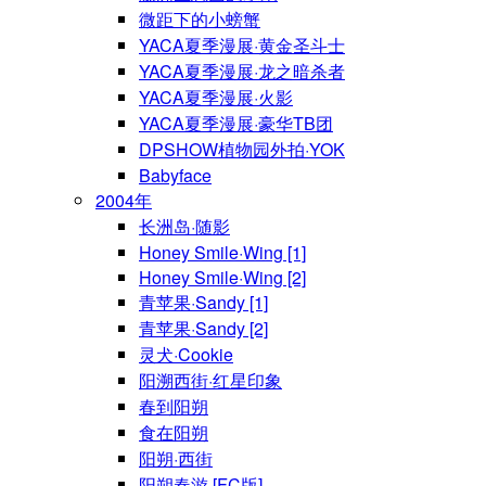
微距下的小螃蟹
YACA夏季漫展·黄金圣斗士
YACA夏季漫展·龙之暗杀者
YACA夏季漫展·火影
YACA夏季漫展·豪华TB团
DPSHOW植物园外拍·YOK
Babyface
2004年
长洲岛·随影
Honey Smile·Wing [1]
Honey Smile·Wing [2]
青苹果·Sandy [1]
青苹果·Sandy [2]
灵犬·Cookie
阳溯西街·红星印象
春到阳朔
食在阳朔
阳朔·西街
阳朔春游 [FC版]