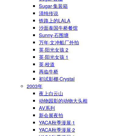
Sugar·集装箱
清纯传说
铁路上的LALA
沙面泰国牛桥餐馆
Sunny·石围塘
万年·文冲船厂外拍
英·阳光女孩 2
英·阳光女孩 1
英·校道
再临牛桥
初试影棚·Crystal
2003年
夜上白云山
动物园影的动物大头相
AV系列
新会展夜拍
YACA秋季漫展·1
YACA秋季漫展·2