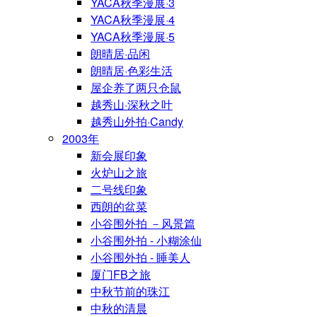
YACA秋季漫展·3
YACA秋季漫展·4
YACA秋季漫展·5
朗晴居·品闲
朗晴居·色彩生活
屋企养了两只仓鼠
越秀山·深秋之叶
越秀山外拍·Candy
2003年
新会展印象
火炉山之旅
二号线印象
西朗的盆菜
小谷围外拍 －风景篇
小谷围外拍 - 小糊涂仙
小谷围外拍 - 睡美人
厦门FB之旅
中秋节前的珠江
中秋的清晨