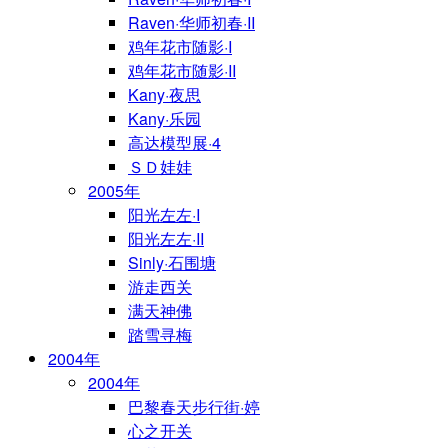
Raven·华师初春·II
鸡年花市随影·I
鸡年花市随影·II
Kany·夜思
Kany·乐园
高达模型展·4
ＳＤ娃娃
2005年
阳光左左·I
阳光左左·II
Sinly·石围塘
游走西关
满天神佛
踏雪寻梅
2004年
2004年
巴黎春天步行街·婷
心之开关