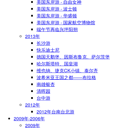
美国东岸游 - 自由女神
美国东岸游 - 波士顿
美国东岸游 - 华盛顿
美国东岸游 - 国家航空博物馆
端午节再临兴坪阳朔
2013年
长沙游
快乐迪士尼
德国天鹅堡、因斯布鲁克、萨尔茨堡
哈尔斯塔特、国皇湖
维也纳、捷克CK小镇、泰尔齐
波希米亚王国之都——布拉格
南雄银杏
清晖园
台中游
2012年
2012年台南台北游
2009年-2006年
2009年