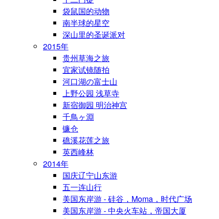
袋鼠国的动物
南半球的星空
深山里的圣诞派对
2015年
贵州草海之旅
宜家试镜随拍
河口湖の富士山
上野公园 浅草寺
新宿御园 明治神宫
千鳥ヶ淵
镰仓
礁溪花莲之旅
英西峰林
2014年
国庆辽宁山东游
五一连山行
美国东岸游 - 硅谷，Moma，时代广场
美国东岸游 - 中央火车站，帝国大厦