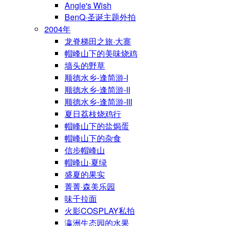
Angle's Wish
BenQ·圣诞主题外拍
2004年
龙脊梯田之旅·大寨
帽峰山下的美味烧鸡
墙头的野草
顺德水乡-逢简游-I
顺德水乡-逢简游-II
顺德水乡-逢简游-III
夏日荔枝烧鸡行
帽峰山下的盐焗蛋
帽峰山下的杂食
信步帽峰山
帽峰山·夏绿
盛夏的果实
菁菁·森美乐园
味千拉面
火影COSPLAY私拍
瀛洲生态园的水果