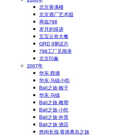
北京香满楼
北京酒厂艺术园
再临798
岁月的痕迹
五宝云吞大餐
GRD II测试片
798工厂见闻录
北京印象
2007年
华东·西塘
华东·乌镇小吃
Bali之旅·猴子
华东·乌镇
Bali之旅·雕塑
Bali之旅·小吃
Bali之旅·外景
Bali之旅·酒店
悠闲长假·香港离岛之旅