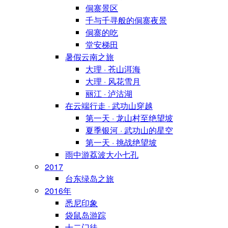
侗寨景区
千与千寻般的侗寨夜景
侗寨的吃
堂安梯田
暑假云南之旅
大理 · 苍山洱海
大理 · 风花雪月
丽江 · 泸沽湖
在云端行走 · 武功山穿越
第一天 · 龙山村至绝望坡
夏季银河 · 武功山的星空
第一天 · 挑战绝望坡
雨中游荔波大小七孔
2017
台东绿岛之旅
2016年
悉尼印象
袋鼠岛游踪
十二门徒