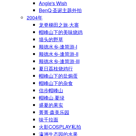
Angle's Wish
BenQ·圣诞主题外拍
2004年
龙脊梯田之旅·大寨
帽峰山下的美味烧鸡
墙头的野草
顺德水乡-逢简游-I
顺德水乡-逢简游-II
顺德水乡-逢简游-III
夏日荔枝烧鸡行
帽峰山下的盐焗蛋
帽峰山下的杂食
信步帽峰山
帽峰山·夏绿
盛夏的果实
菁菁·森美乐园
味千拉面
火影COSPLAY私拍
瀛洲生态园的水果