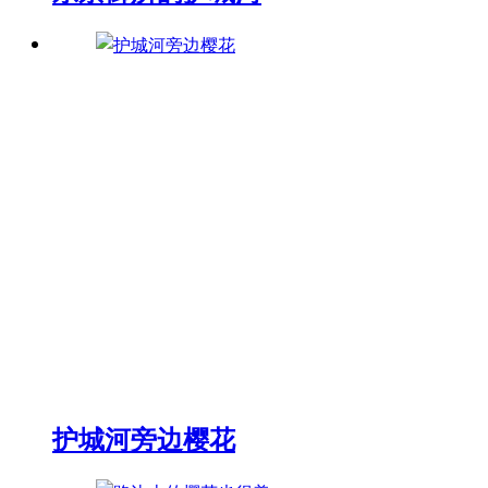
护城河旁边樱花