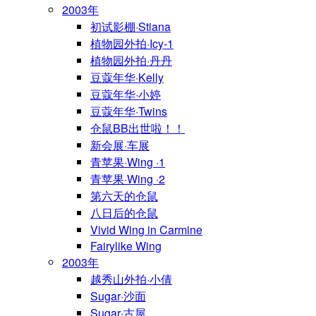
2003年
初试影棚·Stiana
植物园外拍·Icy-1
植物园外拍·丹丹
豆蔻年华·Kelly
豆蔻年华·小婷
豆蔻年华·Twins
仓鼠BB出世啦！！
新会展·车展
青苹果·Wing ·1
青苹果·Wing ·2
第六天的仓鼠
八日后的仓鼠
Vivid Wing in Carmine
Fairylike Wing
2003年
越秀山外拍·小倩
Sugar·沙面
Sugar·古屋