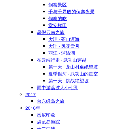
侗寨景区
千与千寻般的侗寨夜景
侗寨的吃
堂安梯田
暑假云南之旅
大理 · 苍山洱海
大理 · 风花雪月
丽江 · 泸沽湖
在云端行走 · 武功山穿越
第一天 · 龙山村至绝望坡
夏季银河 · 武功山的星空
第一天 · 挑战绝望坡
雨中游荔波大小七孔
2017
台东绿岛之旅
2016年
悉尼印象
袋鼠岛游踪
十二门徒