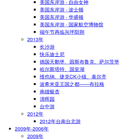
美国东岸游 - 自由女神
美国东岸游 - 波士顿
美国东岸游 - 华盛顿
美国东岸游 - 国家航空博物馆
端午节再临兴坪阳朔
2013年
长沙游
快乐迪士尼
德国天鹅堡、因斯布鲁克、萨尔茨堡
哈尔斯塔特、国皇湖
维也纳、捷克CK小镇、泰尔齐
波希米亚王国之都——布拉格
南雄银杏
清晖园
台中游
2012年
2012年台南台北游
2009年-2006年
2009年