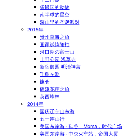
袋鼠国的动物
南半球的星空
深山里的圣诞派对
2015年
贵州草海之旅
宜家试镜随拍
河口湖の富士山
上野公园 浅草寺
新宿御园 明治神宫
千鳥ヶ淵
镰仓
礁溪花莲之旅
英西峰林
2014年
国庆辽宁山东游
五一连山行
美国东岸游 - 硅谷，Moma，时代广场
美国东岸游 - 中央火车站，帝国大厦