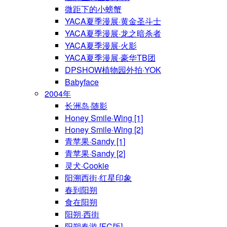
微距下的小螃蟹
YACA夏季漫展·黄金圣斗士
YACA夏季漫展·龙之暗杀者
YACA夏季漫展·火影
YACA夏季漫展·豪华TB团
DPSHOW植物园外拍·YOK
Babyface
2004年
长洲岛·随影
Honey Smile·Wing [1]
Honey Smile·Wing [2]
青苹果·Sandy [1]
青苹果·Sandy [2]
灵犬·Cookie
阳溯西街·红星印象
春到阳朔
食在阳朔
阳朔·西街
阳朔春游 [FC版]