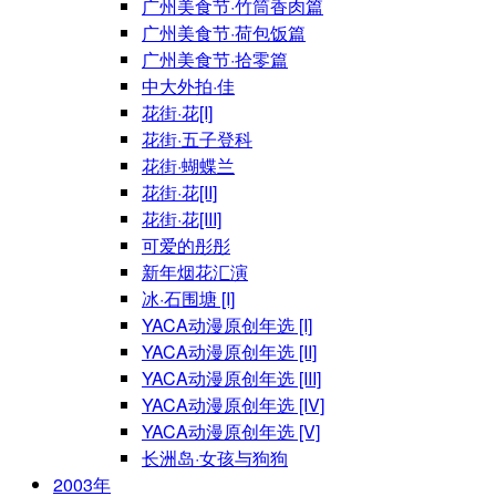
广州美食节·竹筒香肉篇
广州美食节·荷包饭篇
广州美食节·拾零篇
中大外拍·佳
花街·花[I]
花街·五子登科
花街·蝴蝶兰
花街·花[II]
花街·花[III]
可爱的彤彤
新年烟花汇演
冰·石围塘 [I]
YACA动漫原创年选 [I]
YACA动漫原创年选 [II]
YACA动漫原创年选 [III]
YACA动漫原创年选 [IV]
YACA动漫原创年选 [V]
长洲岛·女孩与狗狗
2003年