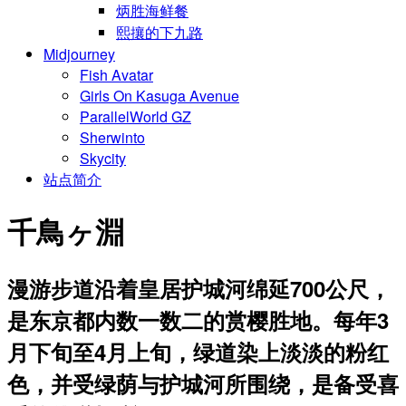
炳胜海鲜餐
熙攘的下九路
Midjourney
Fish Avatar
Girls On Kasuga Avenue
ParallelWorld GZ
Sherwinto
Skycity
站点简介
千鳥ヶ淵
漫游步道沿着皇居护城河绵延700公尺，
是东京都内数一数二的赏樱胜地。每年3
月下旬至4月上旬，绿道染上淡淡的粉红
色，并受绿荫与护城河所围绕，是备受喜