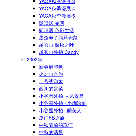
YACA秋季漫展·3
YACA秋季漫展·4
YACA秋季漫展·5
朗晴居·品闲
朗晴居·色彩生活
屋企养了两只仓鼠
越秀山·深秋之叶
越秀山外拍·Candy
2003年
新会展印象
火炉山之旅
二号线印象
西朗的盆菜
小谷围外拍 －风景篇
小谷围外拍 - 小糊涂仙
小谷围外拍 - 睡美人
厦门FB之旅
中秋节前的珠江
中秋的清晨