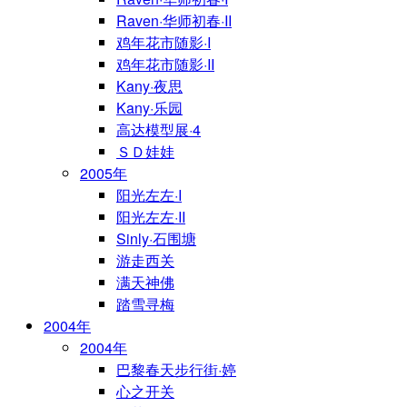
Raven·华师初春·II
鸡年花市随影·I
鸡年花市随影·II
Kany·夜思
Kany·乐园
高达模型展·4
ＳＤ娃娃
2005年
阳光左左·I
阳光左左·II
Sinly·石围塘
游走西关
满天神佛
踏雪寻梅
2004年
2004年
巴黎春天步行街·婷
心之开关