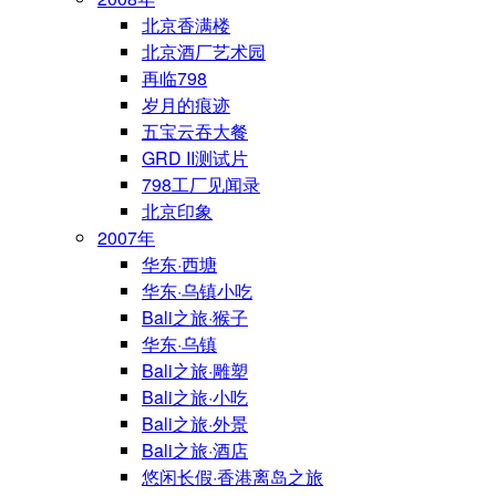
北京香满楼
北京酒厂艺术园
再临798
岁月的痕迹
五宝云吞大餐
GRD II测试片
798工厂见闻录
北京印象
2007年
华东·西塘
华东·乌镇小吃
Bali之旅·猴子
华东·乌镇
Bali之旅·雕塑
Bali之旅·小吃
Bali之旅·外景
Bali之旅·酒店
悠闲长假·香港离岛之旅