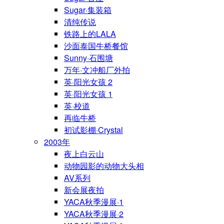
Sugar·集装箱
清纯传说
铁路上的LALA
沙面泰国牛桥餐馆
Sunny·石围塘
万年·文冲船厂外拍
英·阳光女孩 2
英·阳光女孩 1
英·校道
再临牛桥
初试影棚·Crystal
2003年
夜上白云山
动物园影的动物大头相
AV系列
新会展夜拍
YACA秋季漫展·1
YACA秋季漫展·2