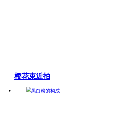
樱花束近拍