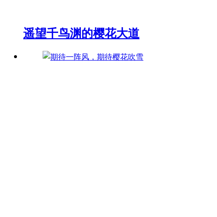
遥望千鸟渊的樱花大道