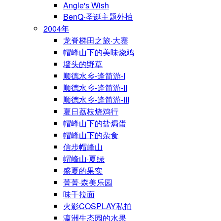
Angle's Wish
BenQ·圣诞主题外拍
2004年
龙脊梯田之旅·大寨
帽峰山下的美味烧鸡
墙头的野草
顺德水乡-逢简游-I
顺德水乡-逢简游-II
顺德水乡-逢简游-III
夏日荔枝烧鸡行
帽峰山下的盐焗蛋
帽峰山下的杂食
信步帽峰山
帽峰山·夏绿
盛夏的果实
菁菁·森美乐园
味千拉面
火影COSPLAY私拍
瀛洲生态园的水果