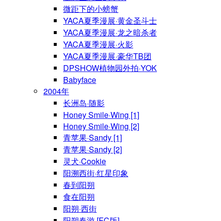
微距下的小螃蟹
YACA夏季漫展·黄金圣斗士
YACA夏季漫展·龙之暗杀者
YACA夏季漫展·火影
YACA夏季漫展·豪华TB团
DPSHOW植物园外拍·YOK
Babyface
2004年
长洲岛·随影
Honey Smile·Wing [1]
Honey Smile·Wing [2]
青苹果·Sandy [1]
青苹果·Sandy [2]
灵犬·Cookie
阳溯西街·红星印象
春到阳朔
食在阳朔
阳朔·西街
阳朔春游 [FC版]