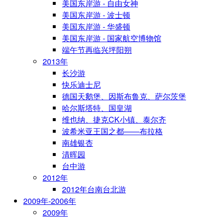
美国东岸游 - 自由女神
美国东岸游 - 波士顿
美国东岸游 - 华盛顿
美国东岸游 - 国家航空博物馆
端午节再临兴坪阳朔
2013年
长沙游
快乐迪士尼
德国天鹅堡、因斯布鲁克、萨尔茨堡
哈尔斯塔特、国皇湖
维也纳、捷克CK小镇、泰尔齐
波希米亚王国之都——布拉格
南雄银杏
清晖园
台中游
2012年
2012年台南台北游
2009年-2006年
2009年