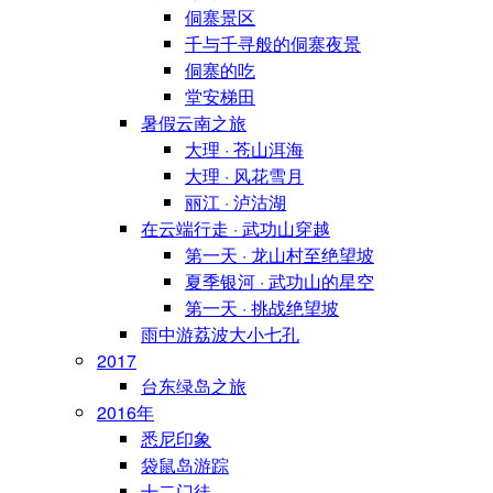
侗寨景区
千与千寻般的侗寨夜景
侗寨的吃
堂安梯田
暑假云南之旅
大理 · 苍山洱海
大理 · 风花雪月
丽江 · 泸沽湖
在云端行走 · 武功山穿越
第一天 · 龙山村至绝望坡
夏季银河 · 武功山的星空
第一天 · 挑战绝望坡
雨中游荔波大小七孔
2017
台东绿岛之旅
2016年
悉尼印象
袋鼠岛游踪
十二门徒