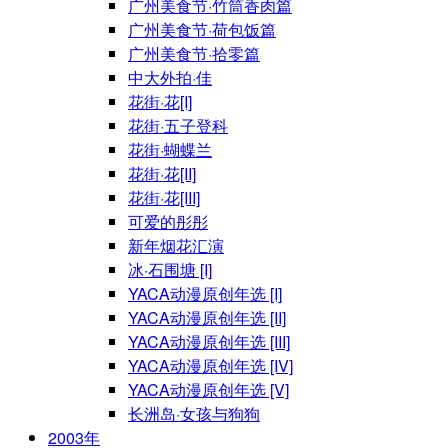
广州美食节·竹筒香肉篇
广州美食节·荷包饭篇
广州美食节·拾零篇
中大外拍·佳
花街·花[I]
花街·五子登科
花街·蝴蝶兰
花街·花[II]
花街·花[III]
可爱的彤彤
新年烟花汇演
冰·石围塘 [I]
YACA动漫原创年选 [I]
YACA动漫原创年选 [II]
YACA动漫原创年选 [III]
YACA动漫原创年选 [IV]
YACA动漫原创年选 [V]
长洲岛·女孩与狗狗
2003年