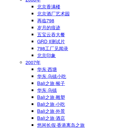
北京香满楼
北京酒厂艺术园
再临798
岁月的痕迹
五宝云吞大餐
GRD II测试片
798工厂见闻录
北京印象
2007年
华东·西塘
华东·乌镇小吃
Bali之旅·猴子
华东·乌镇
Bali之旅·雕塑
Bali之旅·小吃
Bali之旅·外景
Bali之旅·酒店
悠闲长假·香港离岛之旅