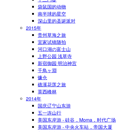
袋鼠国的动物
南半球的星空
深山里的圣诞派对
2015年
贵州草海之旅
宜家试镜随拍
河口湖の富士山
上野公园 浅草寺
新宿御园 明治神宫
千鳥ヶ淵
镰仓
礁溪花莲之旅
英西峰林
2014年
国庆辽宁山东游
五一连山行
美国东岸游 - 硅谷，Moma，时代广场
美国东岸游 - 中央火车站，帝国大厦