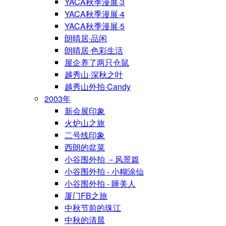
YACA秋季漫展·3
YACA秋季漫展·4
YACA秋季漫展·5
朗晴居·品闲
朗晴居·色彩生活
屋企养了两只仓鼠
越秀山·深秋之叶
越秀山外拍·Candy
2003年
新会展印象
火炉山之旅
二号线印象
西朗的盆菜
小谷围外拍 －风景篇
小谷围外拍 - 小糊涂仙
小谷围外拍 - 睡美人
厦门FB之旅
中秋节前的珠江
中秋的清晨