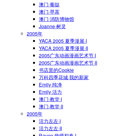
澳门·葡挞
澳门·早茶
澳门·消防博物馆
Joanne·树灵
2005年
YACA 2005 夏季漫展·I
YACA 2005 夏季漫展·II
2005广东动画漫画艺术节·I
2005广东动画漫画艺术节·II
书店里的Cookie
万科四季花城·我的新家
Emily·纯净
Emily·活力
澳门·教堂·I
澳门·教堂·II
2005年
活力左左·I
活力左左·II
Raven·华师初春·I