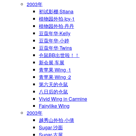
2003年
初试影棚·Stiana
植物园外拍·Icy-1
植物园外拍·丹丹
豆蔻年华·Kelly
豆蔻年华·小婷
豆蔻年华·Twins
仓鼠BB出世啦！！
新会展·车展
青苹果·Wing ·1
青苹果·Wing ·2
第六天的仓鼠
八日后的仓鼠
Vivid Wing in Carmine
Fairylike Wing
2003年
越秀山外拍·小倩
Sugar·沙面
Sugar·古屋