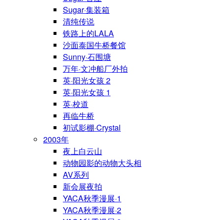
Sugar·集装箱
清纯传说
铁路上的LALA
沙面泰国牛桥餐馆
Sunny·石围塘
万年·文冲船厂外拍
英·阳光女孩 2
英·阳光女孩 1
英·校道
再临牛桥
初试影棚·Crystal
2003年
夜上白云山
动物园影的动物大头相
AV系列
新会展夜拍
YACA秋季漫展·1
YACA秋季漫展·2