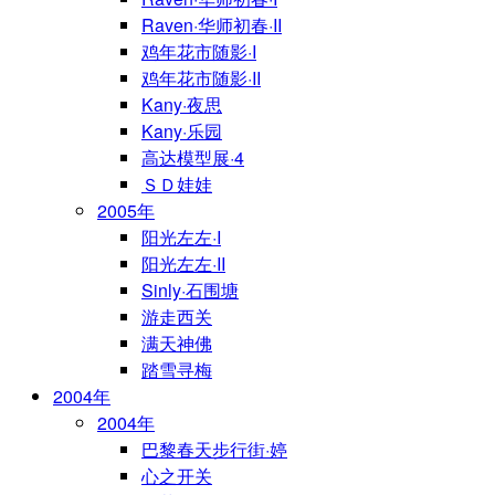
Raven·华师初春·II
鸡年花市随影·I
鸡年花市随影·II
Kany·夜思
Kany·乐园
高达模型展·4
ＳＤ娃娃
2005年
阳光左左·I
阳光左左·II
Sinly·石围塘
游走西关
满天神佛
踏雪寻梅
2004年
2004年
巴黎春天步行街·婷
心之开关