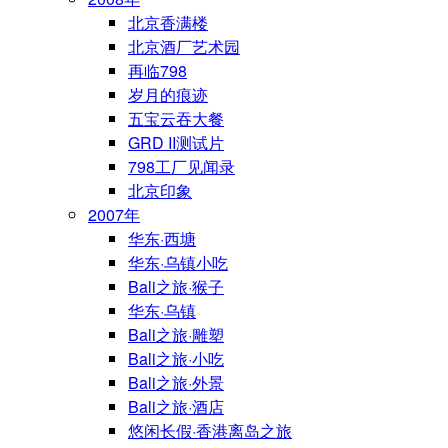
北京香满楼
北京酒厂艺术园
再临798
岁月的痕迹
五宝云吞大餐
GRD II测试片
798工厂见闻录
北京印象
2007年
华东·西塘
华东·乌镇小吃
Bali之旅·猴子
华东·乌镇
Bali之旅·雕塑
Bali之旅·小吃
Bali之旅·外景
Bali之旅·酒店
悠闲长假·香港离岛之旅