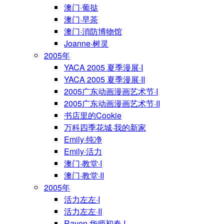
澳门·葡挞
澳门·早茶
澳门·消防博物馆
Joanne·树灵
2005年
YACA 2005 夏季漫展·I
YACA 2005 夏季漫展·II
2005广东动画漫画艺术节·I
2005广东动画漫画艺术节·II
书店里的Cookie
万科四季花城·我的新家
Emily·纯净
Emily·活力
澳门·教堂·I
澳门·教堂·II
2005年
活力左左·I
活力左左·II
Raven·华师初春·I