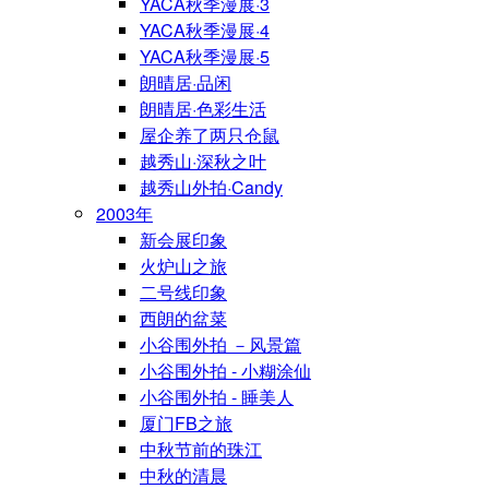
YACA秋季漫展·3
YACA秋季漫展·4
YACA秋季漫展·5
朗晴居·品闲
朗晴居·色彩生活
屋企养了两只仓鼠
越秀山·深秋之叶
越秀山外拍·Candy
2003年
新会展印象
火炉山之旅
二号线印象
西朗的盆菜
小谷围外拍 －风景篇
小谷围外拍 - 小糊涂仙
小谷围外拍 - 睡美人
厦门FB之旅
中秋节前的珠江
中秋的清晨