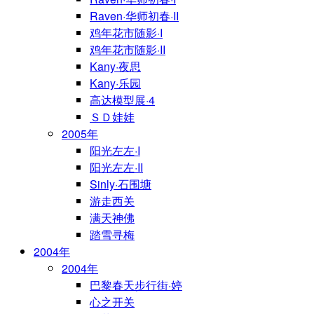
Raven·华师初春·II
鸡年花市随影·I
鸡年花市随影·II
Kany·夜思
Kany·乐园
高达模型展·4
ＳＤ娃娃
2005年
阳光左左·I
阳光左左·II
Sinly·石围塘
游走西关
满天神佛
踏雪寻梅
2004年
2004年
巴黎春天步行街·婷
心之开关