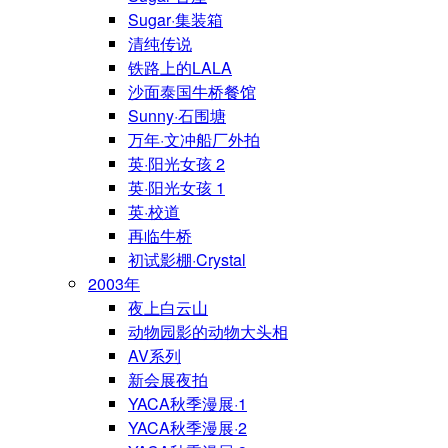
Sugar·集装箱
清纯传说
铁路上的LALA
沙面泰国牛桥餐馆
Sunny·石围塘
万年·文冲船厂外拍
英·阳光女孩 2
英·阳光女孩 1
英·校道
再临牛桥
初试影棚·Crystal
2003年
夜上白云山
动物园影的动物大头相
AV系列
新会展夜拍
YACA秋季漫展·1
YACA秋季漫展·2