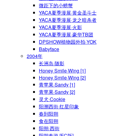
微距下的小螃蟹
YACA夏季漫展·黄金圣斗士
YACA夏季漫展·龙之暗杀者
YACA夏季漫展·火影
YACA夏季漫展·豪华TB团
DPSHOW植物园外拍·YOK
Babyface
2004年
长洲岛·随影
Honey Smile·Wing [1]
Honey Smile·Wing [2]
青苹果·Sandy [1]
青苹果·Sandy [2]
灵犬·Cookie
阳溯西街·红星印象
春到阳朔
食在阳朔
阳朔·西街
阳朔春游 [FC版]