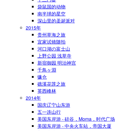
袋鼠国的动物
南半球的星空
深山里的圣诞派对
2015年
贵州草海之旅
宜家试镜随拍
河口湖の富士山
上野公园 浅草寺
新宿御园 明治神宫
千鳥ヶ淵
镰仓
礁溪花莲之旅
英西峰林
2014年
国庆辽宁山东游
五一连山行
美国东岸游 - 硅谷，Moma，时代广场
美国东岸游 - 中央火车站，帝国大厦