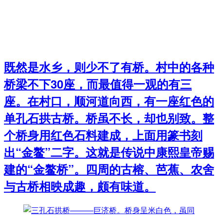
既然是水乡，则少不了有桥。村中的各种
桥梁不下30座，而最值得一观的有三
座。在村口，顺河道向西，有一座红色的
单孔石拱古桥。桥虽不长，却也别致。整
个桥身用红色石料建成，上面用篆书刻
出“金鳌”二字。这就是传说中康熙皇帝赐
建的“金鳌桥”。四周的古榕、芭蕉、农舍
与古桥相映成趣，颇有味道。