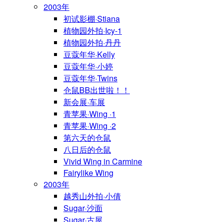
2003年
初试影棚·Stiana
植物园外拍·Icy-1
植物园外拍·丹丹
豆蔻年华·Kelly
豆蔻年华·小婷
豆蔻年华·Twins
仓鼠BB出世啦！！
新会展·车展
青苹果·Wing ·1
青苹果·Wing ·2
第六天的仓鼠
八日后的仓鼠
Vivid Wing in Carmine
Fairylike Wing
2003年
越秀山外拍·小倩
Sugar·沙面
Sugar·古屋