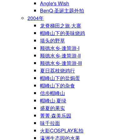
Angle's Wish
BenQ·圣诞主题外拍
2004年
龙脊梯田之旅·大寨
帽峰山下的美味烧鸡
墙头的野草
顺德水乡-逢简游-I
顺德水乡-逢简游-II
顺德水乡-逢简游-III
夏日荔枝烧鸡行
帽峰山下的盐焗蛋
帽峰山下的杂食
信步帽峰山
帽峰山·夏绿
盛夏的果实
菁菁·森美乐园
味千拉面
火影COSPLAY私拍
瀛洲生态园的水果