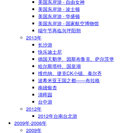
美国东岸游 - 自由女神
美国东岸游 - 波士顿
美国东岸游 - 华盛顿
美国东岸游 - 国家航空博物馆
端午节再临兴坪阳朔
2013年
长沙游
快乐迪士尼
德国天鹅堡、因斯布鲁克、萨尔茨堡
哈尔斯塔特、国皇湖
维也纳、捷克CK小镇、泰尔齐
波希米亚王国之都——布拉格
南雄银杏
清晖园
台中游
2012年
2012年台南台北游
2009年-2006年
2009年