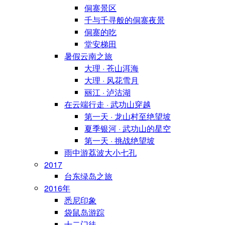
侗寨景区
千与千寻般的侗寨夜景
侗寨的吃
堂安梯田
暑假云南之旅
大理 · 苍山洱海
大理 · 风花雪月
丽江 · 泸沽湖
在云端行走 · 武功山穿越
第一天 · 龙山村至绝望坡
夏季银河 · 武功山的星空
第一天 · 挑战绝望坡
雨中游荔波大小七孔
2017
台东绿岛之旅
2016年
悉尼印象
袋鼠岛游踪
十二门徒