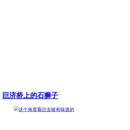
巨济桥上的石狮子