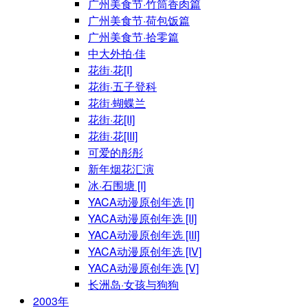
广州美食节·竹筒香肉篇
广州美食节·荷包饭篇
广州美食节·拾零篇
中大外拍·佳
花街·花[I]
花街·五子登科
花街·蝴蝶兰
花街·花[II]
花街·花[III]
可爱的彤彤
新年烟花汇演
冰·石围塘 [I]
YACA动漫原创年选 [I]
YACA动漫原创年选 [II]
YACA动漫原创年选 [III]
YACA动漫原创年选 [IV]
YACA动漫原创年选 [V]
长洲岛·女孩与狗狗
2003年