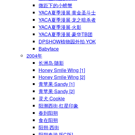
微距下的小螃蟹
YACA夏季漫展·黄金圣斗士
YACA夏季漫展·龙之暗杀者
YACA夏季漫展·火影
YACA夏季漫展·豪华TB团
DPSHOW植物园外拍·YOK
Babyface
2004年
长洲岛·随影
Honey Smile·Wing [1]
Honey Smile·Wing [2]
青苹果·Sandy [1]
青苹果·Sandy [2]
灵犬·Cookie
阳溯西街·红星印象
春到阳朔
食在阳朔
阳朔·西街
阳朔春游 [FC版]