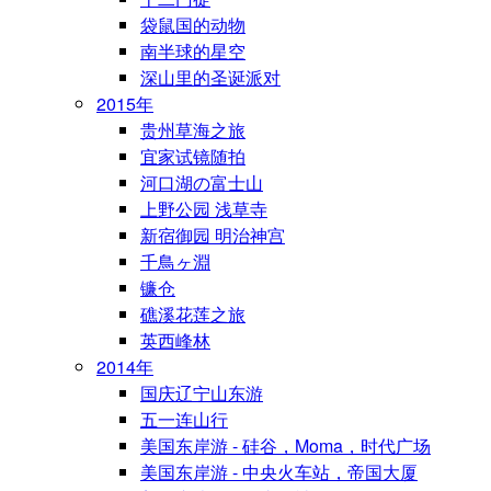
袋鼠国的动物
南半球的星空
深山里的圣诞派对
2015年
贵州草海之旅
宜家试镜随拍
河口湖の富士山
上野公园 浅草寺
新宿御园 明治神宫
千鳥ヶ淵
镰仓
礁溪花莲之旅
英西峰林
2014年
国庆辽宁山东游
五一连山行
美国东岸游 - 硅谷，Moma，时代广场
美国东岸游 - 中央火车站，帝国大厦