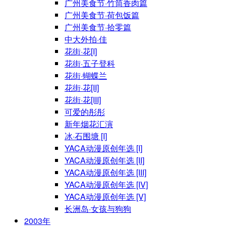
广州美食节·竹筒香肉篇
广州美食节·荷包饭篇
广州美食节·拾零篇
中大外拍·佳
花街·花[I]
花街·五子登科
花街·蝴蝶兰
花街·花[II]
花街·花[III]
可爱的彤彤
新年烟花汇演
冰·石围塘 [I]
YACA动漫原创年选 [I]
YACA动漫原创年选 [II]
YACA动漫原创年选 [III]
YACA动漫原创年选 [IV]
YACA动漫原创年选 [V]
长洲岛·女孩与狗狗
2003年