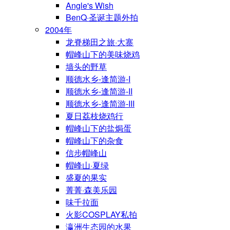
Angle's Wish
BenQ·圣诞主题外拍
2004年
龙脊梯田之旅·大寨
帽峰山下的美味烧鸡
墙头的野草
顺德水乡-逢简游-I
顺德水乡-逢简游-II
顺德水乡-逢简游-III
夏日荔枝烧鸡行
帽峰山下的盐焗蛋
帽峰山下的杂食
信步帽峰山
帽峰山·夏绿
盛夏的果实
菁菁·森美乐园
味千拉面
火影COSPLAY私拍
瀛洲生态园的水果