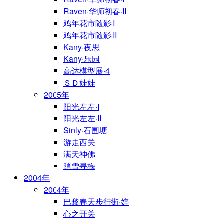
Raven·华师初春·II
鸡年花市随影·I
鸡年花市随影·II
Kany·夜思
Kany·乐园
高达模型展·4
ＳＤ娃娃
2005年
阳光左左·I
阳光左左·II
Sinly·石围塘
游走西关
满天神佛
踏雪寻梅
2004年
2004年
巴黎春天步行街·婷
心之开关