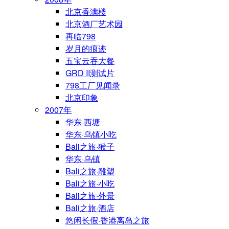
北京香满楼
北京酒厂艺术园
再临798
岁月的痕迹
五宝云吞大餐
GRD II测试片
798工厂见闻录
北京印象
2007年
华东·西塘
华东·乌镇小吃
Bali之旅·猴子
华东·乌镇
Bali之旅·雕塑
Bali之旅·小吃
Bali之旅·外景
Bali之旅·酒店
悠闲长假·香港离岛之旅