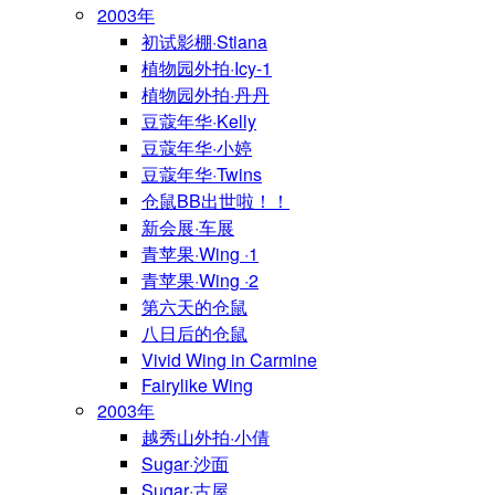
2003年
初试影棚·Stiana
植物园外拍·Icy-1
植物园外拍·丹丹
豆蔻年华·Kelly
豆蔻年华·小婷
豆蔻年华·Twins
仓鼠BB出世啦！！
新会展·车展
青苹果·Wing ·1
青苹果·Wing ·2
第六天的仓鼠
八日后的仓鼠
Vivid Wing in Carmine
Fairylike Wing
2003年
越秀山外拍·小倩
Sugar·沙面
Sugar·古屋