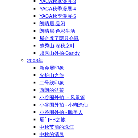
YACA秋季漫展·3
YACA秋季漫展·4
YACA秋季漫展·5
朗晴居·品闲
朗晴居·色彩生活
屋企养了两只仓鼠
越秀山·深秋之叶
越秀山外拍·Candy
2003年
新会展印象
火炉山之旅
二号线印象
西朗的盆菜
小谷围外拍 －风景篇
小谷围外拍 - 小糊涂仙
小谷围外拍 - 睡美人
厦门FB之旅
中秋节前的珠江
中秋的清晨