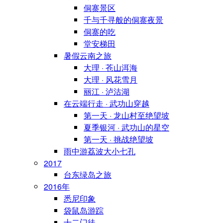
侗寨景区
千与千寻般的侗寨夜景
侗寨的吃
堂安梯田
暑假云南之旅
大理 · 苍山洱海
大理 · 风花雪月
丽江 · 泸沽湖
在云端行走 · 武功山穿越
第一天 · 龙山村至绝望坡
夏季银河 · 武功山的星空
第一天 · 挑战绝望坡
雨中游荔波大小七孔
2017
台东绿岛之旅
2016年
悉尼印象
袋鼠岛游踪
十二门徒