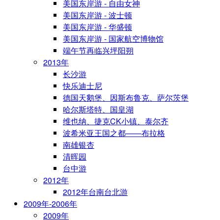
美国东岸游 - 自由女神
美国东岸游 - 波士顿
美国东岸游 - 华盛顿
美国东岸游 - 国家航空博物馆
端午节再临兴坪阳朔
2013年
长沙游
快乐迪士尼
德国天鹅堡、因斯布鲁克、萨尔茨堡
哈尔斯塔特、国皇湖
维也纳、捷克CK小镇、泰尔齐
波希米亚王国之都——布拉格
南雄银杏
清晖园
台中游
2012年
2012年台南台北游
2009年-2006年
2009年