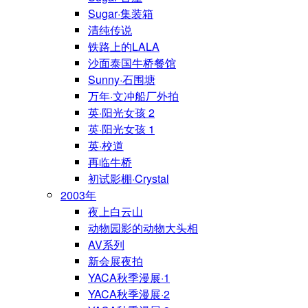
Sugar·集装箱
清纯传说
铁路上的LALA
沙面泰国牛桥餐馆
Sunny·石围塘
万年·文冲船厂外拍
英·阳光女孩 2
英·阳光女孩 1
英·校道
再临牛桥
初试影棚·Crystal
2003年
夜上白云山
动物园影的动物大头相
AV系列
新会展夜拍
YACA秋季漫展·1
YACA秋季漫展·2