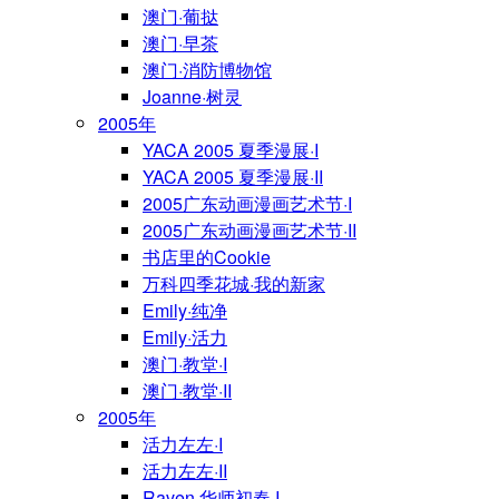
澳门·葡挞
澳门·早茶
澳门·消防博物馆
Joanne·树灵
2005年
YACA 2005 夏季漫展·I
YACA 2005 夏季漫展·II
2005广东动画漫画艺术节·I
2005广东动画漫画艺术节·II
书店里的Cookie
万科四季花城·我的新家
Emily·纯净
Emily·活力
澳门·教堂·I
澳门·教堂·II
2005年
活力左左·I
活力左左·II
Raven·华师初春·I