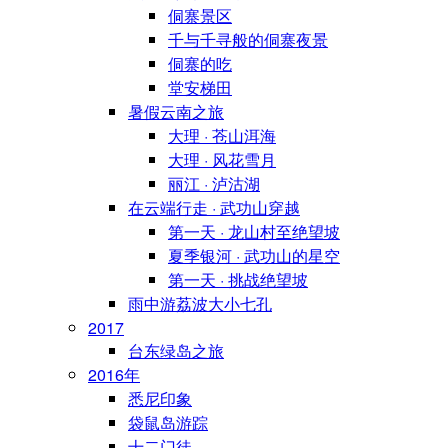
侗寨景区
千与千寻般的侗寨夜景
侗寨的吃
堂安梯田
暑假云南之旅
大理 · 苍山洱海
大理 · 风花雪月
丽江 · 泸沽湖
在云端行走 · 武功山穿越
第一天 · 龙山村至绝望坡
夏季银河 · 武功山的星空
第一天 · 挑战绝望坡
雨中游荔波大小七孔
2017
台东绿岛之旅
2016年
悉尼印象
袋鼠岛游踪
十二门徒