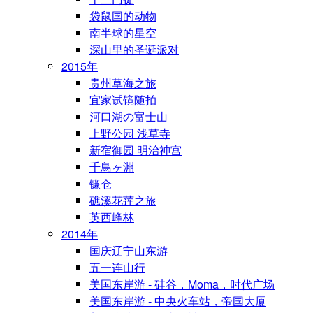
袋鼠国的动物
南半球的星空
深山里的圣诞派对
2015年
贵州草海之旅
宜家试镜随拍
河口湖の富士山
上野公园 浅草寺
新宿御园 明治神宫
千鳥ヶ淵
镰仓
礁溪花莲之旅
英西峰林
2014年
国庆辽宁山东游
五一连山行
美国东岸游 - 硅谷，Moma，时代广场
美国东岸游 - 中央火车站，帝国大厦