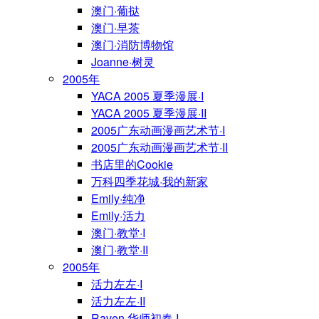
澳门·葡挞
澳门·早茶
澳门·消防博物馆
Joanne·树灵
2005年
YACA 2005 夏季漫展·I
YACA 2005 夏季漫展·II
2005广东动画漫画艺术节·I
2005广东动画漫画艺术节·II
书店里的Cookie
万科四季花城·我的新家
Emily·纯净
Emily·活力
澳门·教堂·I
澳门·教堂·II
2005年
活力左左·I
活力左左·II
Raven·华师初春·I