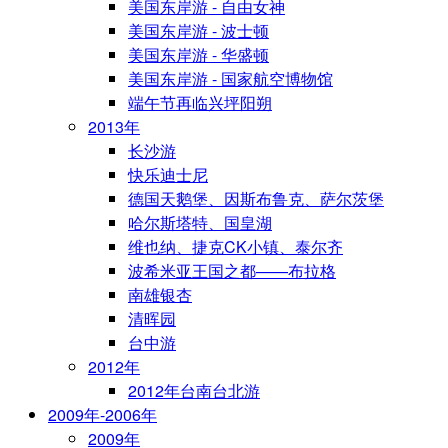
美国东岸游 - 自由女神
美国东岸游 - 波士顿
美国东岸游 - 华盛顿
美国东岸游 - 国家航空博物馆
端午节再临兴坪阳朔
2013年
长沙游
快乐迪士尼
德国天鹅堡、因斯布鲁克、萨尔茨堡
哈尔斯塔特、国皇湖
维也纳、捷克CK小镇、泰尔齐
波希米亚王国之都——布拉格
南雄银杏
清晖园
台中游
2012年
2012年台南台北游
2009年-2006年
2009年