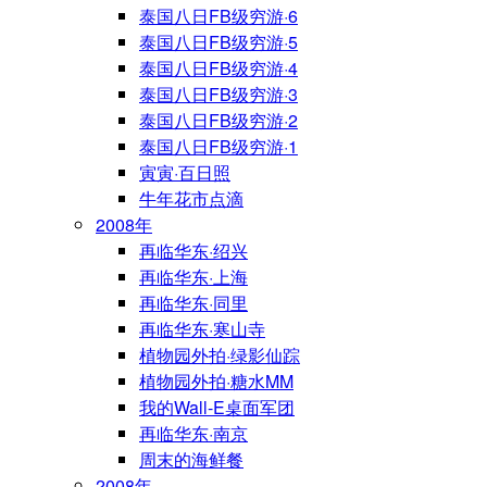
泰国八日FB级穷游·6
泰国八日FB级穷游·5
泰国八日FB级穷游·4
泰国八日FB级穷游·3
泰国八日FB级穷游·2
泰国八日FB级穷游·1
寅寅·百日照
牛年花市点滴
2008年
再临华东·绍兴
再临华东·上海
再临华东·同里
再临华东·寒山寺
植物园外拍·绿影仙踪
植物园外拍·糖水MM
我的Wall-E桌面军团
再临华东·南京
周末的海鲜餐
2008年