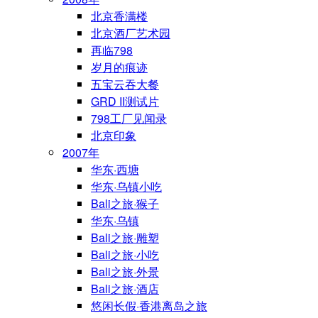
北京香满楼
北京酒厂艺术园
再临798
岁月的痕迹
五宝云吞大餐
GRD II测试片
798工厂见闻录
北京印象
2007年
华东·西塘
华东·乌镇小吃
Bali之旅·猴子
华东·乌镇
Bali之旅·雕塑
Bali之旅·小吃
Bali之旅·外景
Bali之旅·酒店
悠闲长假·香港离岛之旅