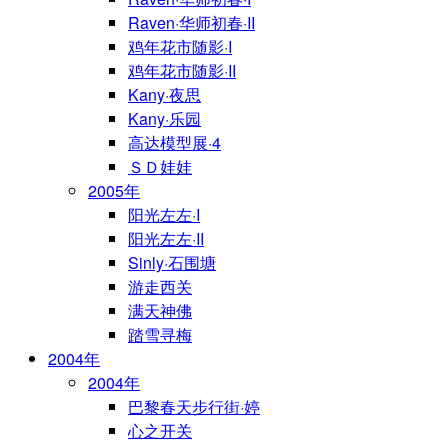
Raven·华师初春·II
鸡年花市随影·I
鸡年花市随影·II
Kany·夜思
Kany·乐园
高达模型展·4
ＳＤ娃娃
2005年
阳光左左·I
阳光左左·II
Sinly·石围塘
游走西关
满天神佛
踏雪寻梅
2004年
2004年
巴黎春天步行街·婷
心之开关