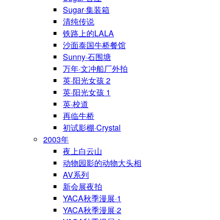
Sugar·集装箱
清纯传说
铁路上的LALA
沙面泰国牛桥餐馆
Sunny·石围塘
万年·文冲船厂外拍
英·阳光女孩 2
英·阳光女孩 1
英·校道
再临牛桥
初试影棚·Crystal
2003年
夜上白云山
动物园影的动物大头相
AV系列
新会展夜拍
YACA秋季漫展·1
YACA秋季漫展·2