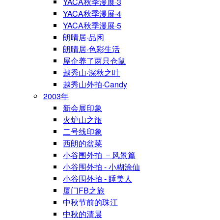
YACA秋季漫展·3
YACA秋季漫展·4
YACA秋季漫展·5
朗晴居·品闲
朗晴居·色彩生活
屋企养了两只仓鼠
越秀山·深秋之叶
越秀山外拍·Candy
2003年
新会展印象
火炉山之旅
二号线印象
西朗的盆菜
小谷围外拍 －风景篇
小谷围外拍 - 小糊涂仙
小谷围外拍 - 睡美人
厦门FB之旅
中秋节前的珠江
中秋的清晨