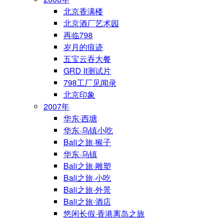
北京香满楼
北京酒厂艺术园
再临798
岁月的痕迹
五宝云吞大餐
GRD II测试片
798工厂见闻录
北京印象
2007年
华东·西塘
华东·乌镇小吃
Bali之旅·猴子
华东·乌镇
Bali之旅·雕塑
Bali之旅·小吃
Bali之旅·外景
Bali之旅·酒店
悠闲长假·香港离岛之旅