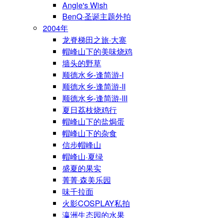
Angle's Wish
BenQ·圣诞主题外拍
2004年
龙脊梯田之旅·大寨
帽峰山下的美味烧鸡
墙头的野草
顺德水乡-逢简游-I
顺德水乡-逢简游-II
顺德水乡-逢简游-III
夏日荔枝烧鸡行
帽峰山下的盐焗蛋
帽峰山下的杂食
信步帽峰山
帽峰山·夏绿
盛夏的果实
菁菁·森美乐园
味千拉面
火影COSPLAY私拍
瀛洲生态园的水果