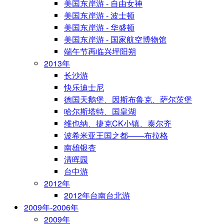
美国东岸游 - 自由女神
美国东岸游 - 波士顿
美国东岸游 - 华盛顿
美国东岸游 - 国家航空博物馆
端午节再临兴坪阳朔
2013年
长沙游
快乐迪士尼
德国天鹅堡、因斯布鲁克、萨尔茨堡
哈尔斯塔特、国皇湖
维也纳、捷克CK小镇、泰尔齐
波希米亚王国之都——布拉格
南雄银杏
清晖园
台中游
2012年
2012年台南台北游
2009年-2006年
2009年