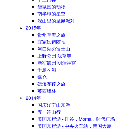
袋鼠国的动物
南半球的星空
深山里的圣诞派对
2015年
贵州草海之旅
宜家试镜随拍
河口湖の富士山
上野公园 浅草寺
新宿御园 明治神宫
千鳥ヶ淵
镰仓
礁溪花莲之旅
英西峰林
2014年
国庆辽宁山东游
五一连山行
美国东岸游 - 硅谷，Moma，时代广场
美国东岸游 - 中央火车站，帝国大厦