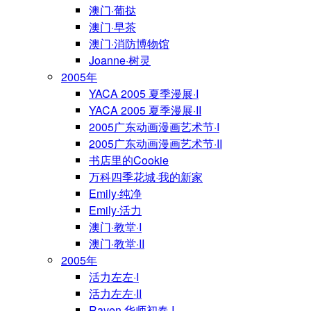
澳门·葡挞
澳门·早茶
澳门·消防博物馆
Joanne·树灵
2005年
YACA 2005 夏季漫展·I
YACA 2005 夏季漫展·II
2005广东动画漫画艺术节·I
2005广东动画漫画艺术节·II
书店里的Cookie
万科四季花城·我的新家
Emily·纯净
Emily·活力
澳门·教堂·I
澳门·教堂·II
2005年
活力左左·I
活力左左·II
Raven·华师初春·I