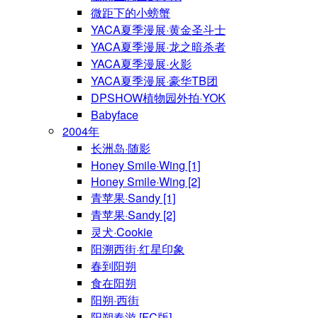
微距下的小螃蟹
YACA夏季漫展·黄金圣斗士
YACA夏季漫展·龙之暗杀者
YACA夏季漫展·火影
YACA夏季漫展·豪华TB团
DPSHOW植物园外拍·YOK
Babyface
2004年
长洲岛·随影
Honey Smile·Wing [1]
Honey Smile·Wing [2]
青苹果·Sandy [1]
青苹果·Sandy [2]
灵犬·Cookie
阳溯西街·红星印象
春到阳朔
食在阳朔
阳朔·西街
阳朔春游 [FC版]