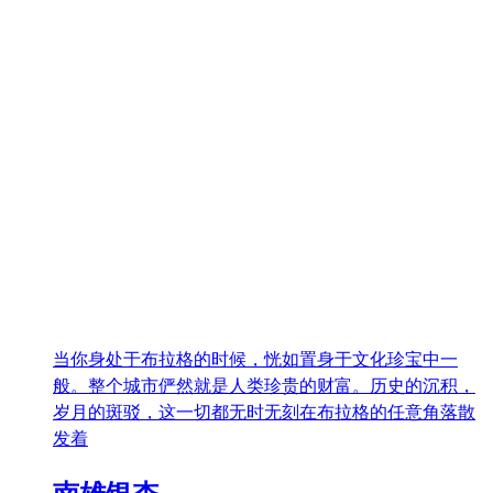
当你身处于布拉格的时候，恍如置身于文化珍宝中一
般。整个城市俨然就是人类珍贵的财富。历史的沉积，
岁月的斑驳，这一切都无时无刻在布拉格的任意角落散
发着
南雄银杏