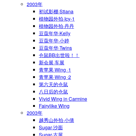
2003年
初试影棚·Stiana
植物园外拍·Icy-1
植物园外拍·丹丹
豆蔻年华·Kelly
豆蔻年华·小婷
豆蔻年华·Twins
仓鼠BB出世啦！！
新会展·车展
青苹果·Wing ·1
青苹果·Wing ·2
第六天的仓鼠
八日后的仓鼠
Vivid Wing in Carmine
Fairylike Wing
2003年
越秀山外拍·小倩
Sugar·沙面
Sugar·古屋