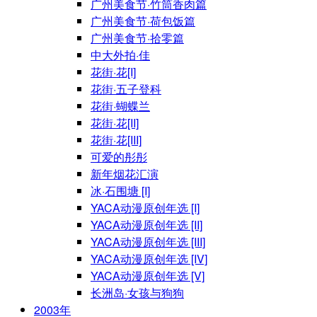
广州美食节·竹筒香肉篇
广州美食节·荷包饭篇
广州美食节·拾零篇
中大外拍·佳
花街·花[I]
花街·五子登科
花街·蝴蝶兰
花街·花[II]
花街·花[III]
可爱的彤彤
新年烟花汇演
冰·石围塘 [I]
YACA动漫原创年选 [I]
YACA动漫原创年选 [II]
YACA动漫原创年选 [III]
YACA动漫原创年选 [IV]
YACA动漫原创年选 [V]
长洲岛·女孩与狗狗
2003年