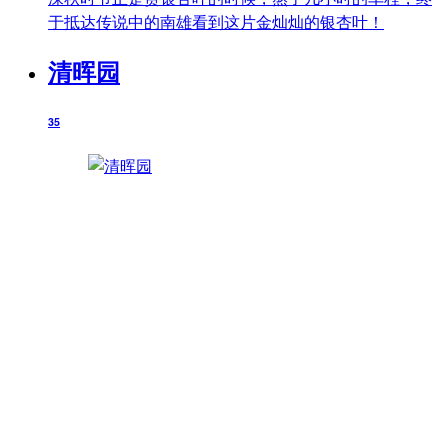
于抵达传说中的南雄看到这片金灿灿的银杏叶！
清晖园
35