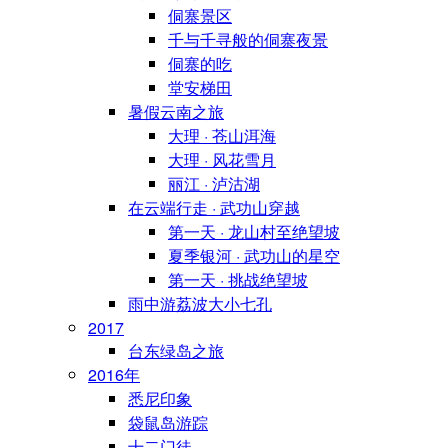
侗寨景区
千与千寻般的侗寨夜景
侗寨的吃
堂安梯田
暑假云南之旅
大理 · 苍山洱海
大理 · 风花雪月
丽江 · 泸沽湖
在云端行走 · 武功山穿越
第一天 · 龙山村至绝望坡
夏季银河 · 武功山的星空
第一天 · 挑战绝望坡
雨中游荔波大小七孔
2017
台东绿岛之旅
2016年
悉尼印象
袋鼠岛游踪
十二门徒