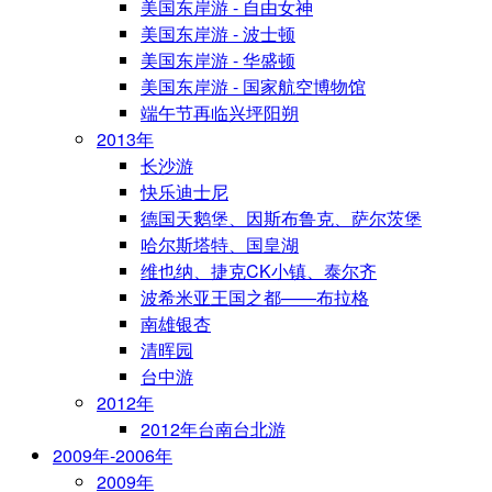
美国东岸游 - 自由女神
美国东岸游 - 波士顿
美国东岸游 - 华盛顿
美国东岸游 - 国家航空博物馆
端午节再临兴坪阳朔
2013年
长沙游
快乐迪士尼
德国天鹅堡、因斯布鲁克、萨尔茨堡
哈尔斯塔特、国皇湖
维也纳、捷克CK小镇、泰尔齐
波希米亚王国之都——布拉格
南雄银杏
清晖园
台中游
2012年
2012年台南台北游
2009年-2006年
2009年