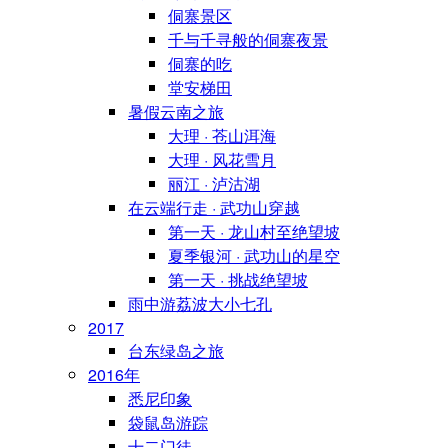
侗寨景区
千与千寻般的侗寨夜景
侗寨的吃
堂安梯田
暑假云南之旅
大理 · 苍山洱海
大理 · 风花雪月
丽江 · 泸沽湖
在云端行走 · 武功山穿越
第一天 · 龙山村至绝望坡
夏季银河 · 武功山的星空
第一天 · 挑战绝望坡
雨中游荔波大小七孔
2017
台东绿岛之旅
2016年
悉尼印象
袋鼠岛游踪
十二门徒