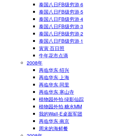
泰国八日FB级穷游·6
泰国八日FB级穷游·5
泰国八日FB级穷游·4
泰国八日FB级穷游·3
泰国八日FB级穷游·2
泰国八日FB级穷游·1
寅寅·百日照
牛年花市点滴
2008年
再临华东·绍兴
再临华东·上海
再临华东·同里
再临华东·寒山寺
植物园外拍·绿影仙踪
植物园外拍·糖水MM
我的Wall-E桌面军团
再临华东·南京
周末的海鲜餐
2008年