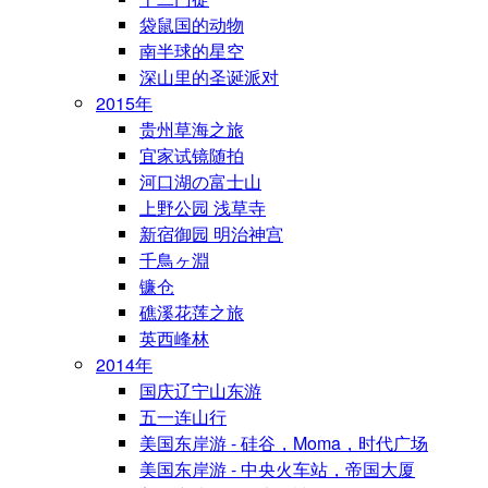
袋鼠国的动物
南半球的星空
深山里的圣诞派对
2015年
贵州草海之旅
宜家试镜随拍
河口湖の富士山
上野公园 浅草寺
新宿御园 明治神宫
千鳥ヶ淵
镰仓
礁溪花莲之旅
英西峰林
2014年
国庆辽宁山东游
五一连山行
美国东岸游 - 硅谷，Moma，时代广场
美国东岸游 - 中央火车站，帝国大厦