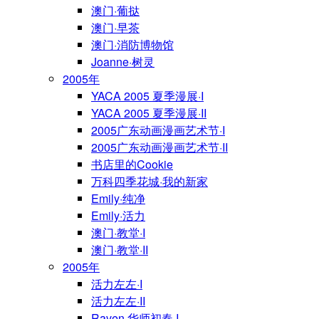
澳门·葡挞
澳门·早茶
澳门·消防博物馆
Joanne·树灵
2005年
YACA 2005 夏季漫展·I
YACA 2005 夏季漫展·II
2005广东动画漫画艺术节·I
2005广东动画漫画艺术节·II
书店里的Cookie
万科四季花城·我的新家
Emily·纯净
Emily·活力
澳门·教堂·I
澳门·教堂·II
2005年
活力左左·I
活力左左·II
Raven·华师初春·I