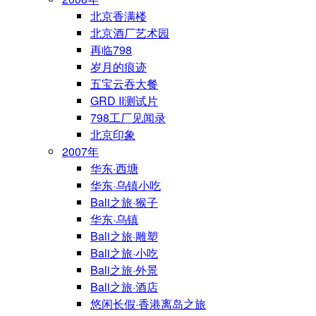
北京香满楼
北京酒厂艺术园
再临798
岁月的痕迹
五宝云吞大餐
GRD II测试片
798工厂见闻录
北京印象
2007年
华东·西塘
华东·乌镇小吃
Bali之旅·猴子
华东·乌镇
Bali之旅·雕塑
Bali之旅·小吃
Bali之旅·外景
Bali之旅·酒店
悠闲长假·香港离岛之旅