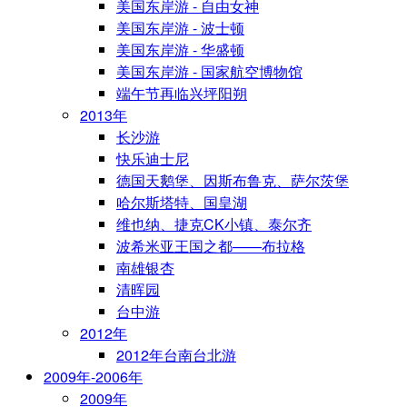
美国东岸游 - 自由女神
美国东岸游 - 波士顿
美国东岸游 - 华盛顿
美国东岸游 - 国家航空博物馆
端午节再临兴坪阳朔
2013年
长沙游
快乐迪士尼
德国天鹅堡、因斯布鲁克、萨尔茨堡
哈尔斯塔特、国皇湖
维也纳、捷克CK小镇、泰尔齐
波希米亚王国之都——布拉格
南雄银杏
清晖园
台中游
2012年
2012年台南台北游
2009年-2006年
2009年