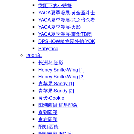
微距下的小螃蟹
YACA夏季漫展·黄金圣斗士
YACA夏季漫展·龙之暗杀者
YACA夏季漫展·火影
YACA夏季漫展·豪华TB团
DPSHOW植物园外拍·YOK
Babyface
2004年
长洲岛·随影
Honey Smile·Wing [1]
Honey Smile·Wing [2]
青苹果·Sandy [1]
青苹果·Sandy [2]
灵犬·Cookie
阳溯西街·红星印象
春到阳朔
食在阳朔
阳朔·西街
阳朔春游 [FC版]