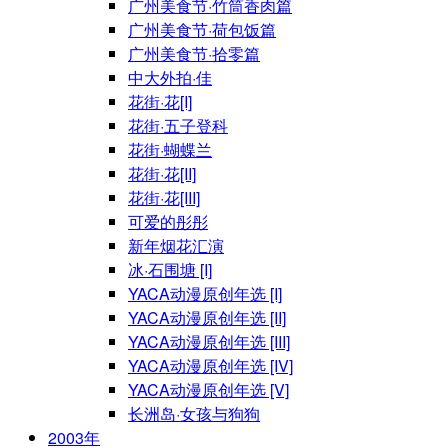
广州美食节·竹筒香肉篇
广州美食节·荷包饭篇
广州美食节·拾零篇
中大外拍·佳
花街·花[I]
花街·五子登科
花街·蝴蝶兰
花街·花[II]
花街·花[III]
可爱的彤彤
新年烟花汇演
冰·石围塘 [I]
YACA动漫原创年选 [I]
YACA动漫原创年选 [II]
YACA动漫原创年选 [III]
YACA动漫原创年选 [IV]
YACA动漫原创年选 [V]
长洲岛·女孩与狗狗
2003年