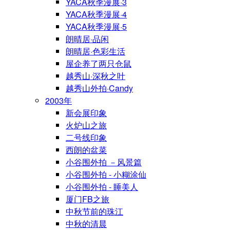
YACA秋季漫展·3
YACA秋季漫展·4
YACA秋季漫展·5
朗晴居·品闲
朗晴居·色彩生活
屋企养了两只仓鼠
越秀山·深秋之叶
越秀山外拍·Candy
2003年
新会展印象
火炉山之旅
二号线印象
西朗的盆菜
小谷围外拍 －风景篇
小谷围外拍 - 小糊涂仙
小谷围外拍 - 睡美人
厦门FB之旅
中秋节前的珠江
中秋的清晨