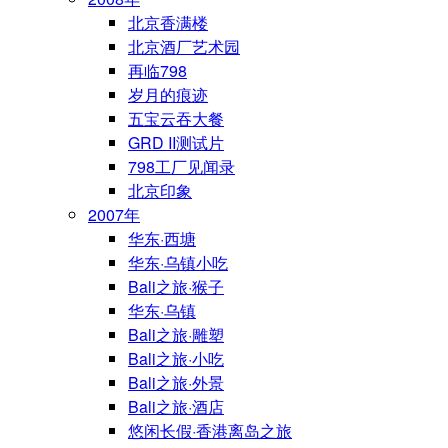
北京香满楼
北京酒厂艺术园
再临798
岁月的痕迹
五宝云吞大餐
GRD II测试片
798工厂见闻录
北京印象
2007年
华东·西塘
华东·乌镇小吃
Bali之旅·猴子
华东·乌镇
Bali之旅·雕塑
Bali之旅·小吃
Bali之旅·外景
Bali之旅·酒店
悠闲长假·香港离岛之旅