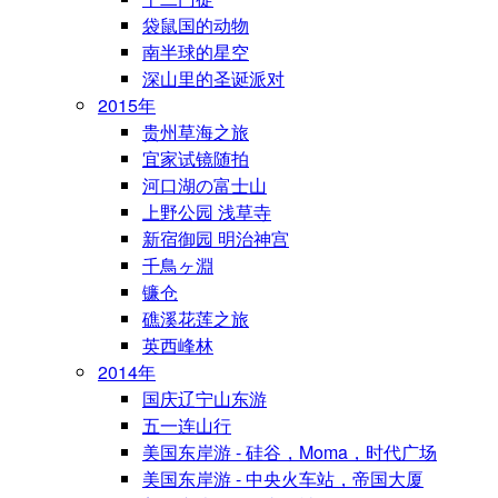
袋鼠国的动物
南半球的星空
深山里的圣诞派对
2015年
贵州草海之旅
宜家试镜随拍
河口湖の富士山
上野公园 浅草寺
新宿御园 明治神宫
千鳥ヶ淵
镰仓
礁溪花莲之旅
英西峰林
2014年
国庆辽宁山东游
五一连山行
美国东岸游 - 硅谷，Moma，时代广场
美国东岸游 - 中央火车站，帝国大厦