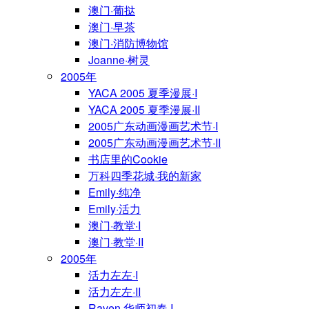
澳门·葡挞
澳门·早茶
澳门·消防博物馆
Joanne·树灵
2005年
YACA 2005 夏季漫展·I
YACA 2005 夏季漫展·II
2005广东动画漫画艺术节·I
2005广东动画漫画艺术节·II
书店里的Cookie
万科四季花城·我的新家
Emily·纯净
Emily·活力
澳门·教堂·I
澳门·教堂·II
2005年
活力左左·I
活力左左·II
Raven·华师初春·I