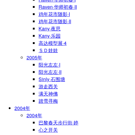
Raven·华师初春·II
鸡年花市随影·I
鸡年花市随影·II
Kany·夜思
Kany·乐园
高达模型展·4
ＳＤ娃娃
2005年
阳光左左·I
阳光左左·II
Sinly·石围塘
游走西关
满天神佛
踏雪寻梅
2004年
2004年
巴黎春天步行街·婷
心之开关