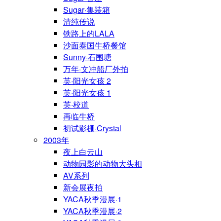
Sugar·集装箱
清纯传说
铁路上的LALA
沙面泰国牛桥餐馆
Sunny·石围塘
万年·文冲船厂外拍
英·阳光女孩 2
英·阳光女孩 1
英·校道
再临牛桥
初试影棚·Crystal
2003年
夜上白云山
动物园影的动物大头相
AV系列
新会展夜拍
YACA秋季漫展·1
YACA秋季漫展·2