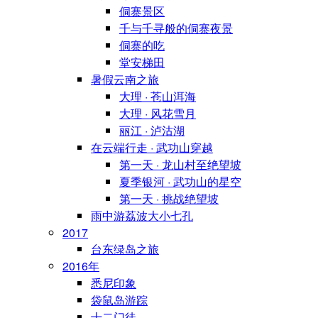
侗寨景区
千与千寻般的侗寨夜景
侗寨的吃
堂安梯田
暑假云南之旅
大理 · 苍山洱海
大理 · 风花雪月
丽江 · 泸沽湖
在云端行走 · 武功山穿越
第一天 · 龙山村至绝望坡
夏季银河 · 武功山的星空
第一天 · 挑战绝望坡
雨中游荔波大小七孔
2017
台东绿岛之旅
2016年
悉尼印象
袋鼠岛游踪
十二门徒