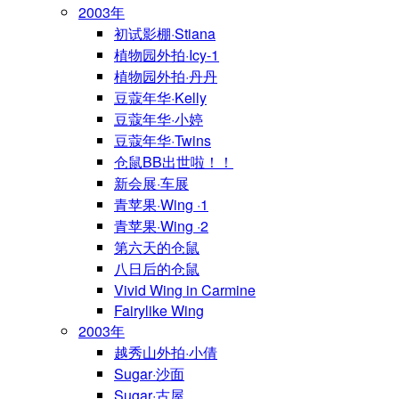
2003年
初试影棚·Stiana
植物园外拍·Icy-1
植物园外拍·丹丹
豆蔻年华·Kelly
豆蔻年华·小婷
豆蔻年华·Twins
仓鼠BB出世啦！！
新会展·车展
青苹果·Wing ·1
青苹果·Wing ·2
第六天的仓鼠
八日后的仓鼠
Vivid Wing in Carmine
Fairylike Wing
2003年
越秀山外拍·小倩
Sugar·沙面
Sugar·古屋