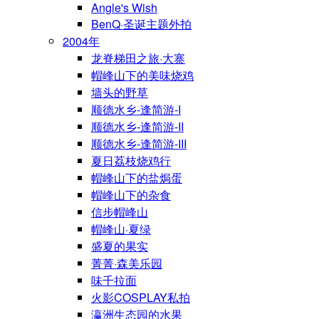
Angle's Wish
BenQ·圣诞主题外拍
2004年
龙脊梯田之旅·大寨
帽峰山下的美味烧鸡
墙头的野草
顺德水乡-逢简游-I
顺德水乡-逢简游-II
顺德水乡-逢简游-III
夏日荔枝烧鸡行
帽峰山下的盐焗蛋
帽峰山下的杂食
信步帽峰山
帽峰山·夏绿
盛夏的果实
菁菁·森美乐园
味千拉面
火影COSPLAY私拍
瀛洲生态园的水果