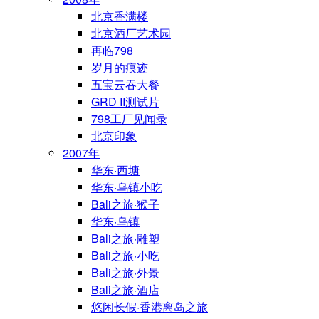
北京香满楼
北京酒厂艺术园
再临798
岁月的痕迹
五宝云吞大餐
GRD II测试片
798工厂见闻录
北京印象
2007年
华东·西塘
华东·乌镇小吃
Bali之旅·猴子
华东·乌镇
Bali之旅·雕塑
Bali之旅·小吃
Bali之旅·外景
Bali之旅·酒店
悠闲长假·香港离岛之旅