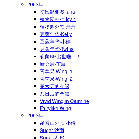
2003年
初试影棚·Stiana
植物园外拍·Icy-1
植物园外拍·丹丹
豆蔻年华·Kelly
豆蔻年华·小婷
豆蔻年华·Twins
仓鼠BB出世啦！！
新会展·车展
青苹果·Wing ·1
青苹果·Wing ·2
第六天的仓鼠
八日后的仓鼠
Vivid Wing in Carmine
Fairylike Wing
2003年
越秀山外拍·小倩
Sugar·沙面
Sugar·古屋