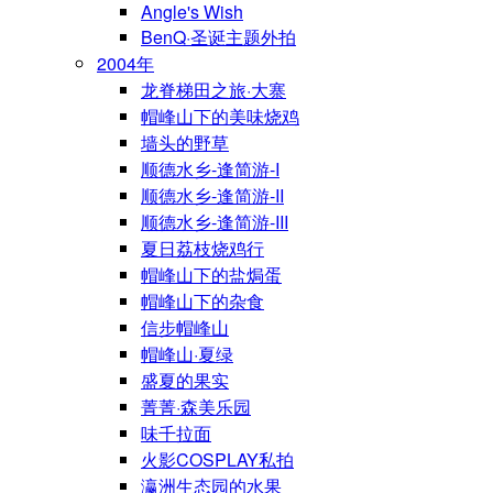
Angle's Wish
BenQ·圣诞主题外拍
2004年
龙脊梯田之旅·大寨
帽峰山下的美味烧鸡
墙头的野草
顺德水乡-逢简游-I
顺德水乡-逢简游-II
顺德水乡-逢简游-III
夏日荔枝烧鸡行
帽峰山下的盐焗蛋
帽峰山下的杂食
信步帽峰山
帽峰山·夏绿
盛夏的果实
菁菁·森美乐园
味千拉面
火影COSPLAY私拍
瀛洲生态园的水果