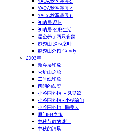
YACA秋季漫展·3
YACA秋季漫展·4
YACA秋季漫展·5
朗晴居·品闲
朗晴居·色彩生活
屋企养了两只仓鼠
越秀山·深秋之叶
越秀山外拍·Candy
2003年
新会展印象
火炉山之旅
二号线印象
西朗的盆菜
小谷围外拍 －风景篇
小谷围外拍 - 小糊涂仙
小谷围外拍 - 睡美人
厦门FB之旅
中秋节前的珠江
中秋的清晨