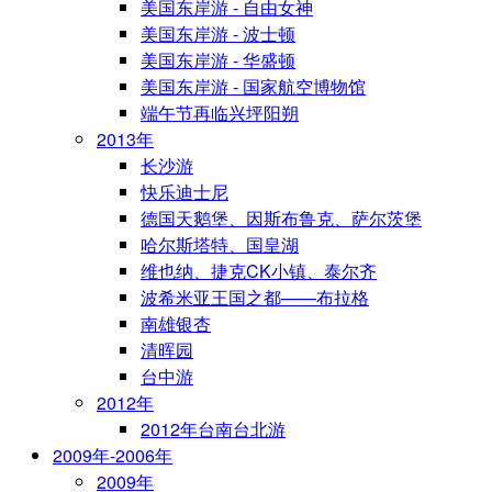
美国东岸游 - 自由女神
美国东岸游 - 波士顿
美国东岸游 - 华盛顿
美国东岸游 - 国家航空博物馆
端午节再临兴坪阳朔
2013年
长沙游
快乐迪士尼
德国天鹅堡、因斯布鲁克、萨尔茨堡
哈尔斯塔特、国皇湖
维也纳、捷克CK小镇、泰尔齐
波希米亚王国之都——布拉格
南雄银杏
清晖园
台中游
2012年
2012年台南台北游
2009年-2006年
2009年