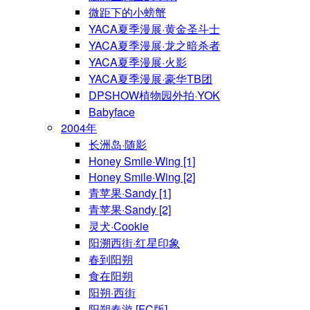
微距下的小螃蟹
YACA夏季漫展·黄金圣斗士
YACA夏季漫展·龙之暗杀者
YACA夏季漫展·火影
YACA夏季漫展·豪华TB团
DPSHOW植物园外拍·YOK
Babyface
2004年
长洲岛·随影
Honey Smile·Wing [1]
Honey Smile·Wing [2]
青苹果·Sandy [1]
青苹果·Sandy [2]
灵犬·Cookie
阳溯西街·红星印象
春到阳朔
食在阳朔
阳朔·西街
阳朔春游 [FC版]