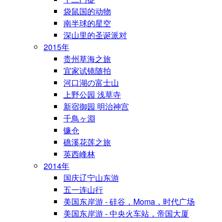
袋鼠国的动物
南半球的星空
深山里的圣诞派对
2015年
贵州草海之旅
宜家试镜随拍
河口湖の富士山
上野公园 浅草寺
新宿御园 明治神宫
千鳥ヶ淵
镰仓
礁溪花莲之旅
英西峰林
2014年
国庆辽宁山东游
五一连山行
美国东岸游 - 硅谷，Moma，时代广场
美国东岸游 - 中央火车站，帝国大厦