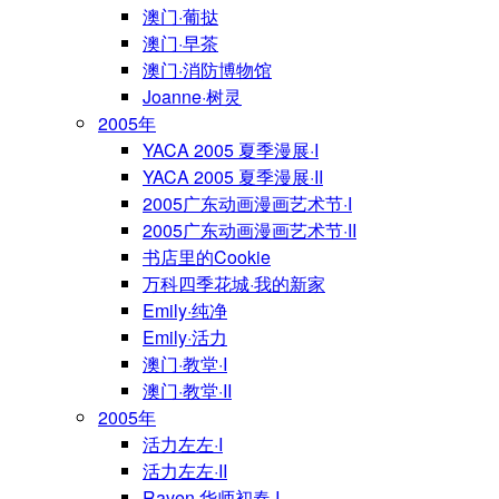
澳门·葡挞
澳门·早茶
澳门·消防博物馆
Joanne·树灵
2005年
YACA 2005 夏季漫展·I
YACA 2005 夏季漫展·II
2005广东动画漫画艺术节·I
2005广东动画漫画艺术节·II
书店里的Cookie
万科四季花城·我的新家
Emily·纯净
Emily·活力
澳门·教堂·I
澳门·教堂·II
2005年
活力左左·I
活力左左·II
Raven·华师初春·I