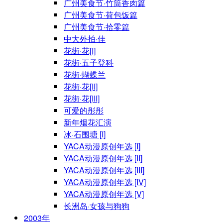
广州美食节·竹筒香肉篇
广州美食节·荷包饭篇
广州美食节·拾零篇
中大外拍·佳
花街·花[I]
花街·五子登科
花街·蝴蝶兰
花街·花[II]
花街·花[III]
可爱的彤彤
新年烟花汇演
冰·石围塘 [I]
YACA动漫原创年选 [I]
YACA动漫原创年选 [II]
YACA动漫原创年选 [III]
YACA动漫原创年选 [IV]
YACA动漫原创年选 [V]
长洲岛·女孩与狗狗
2003年