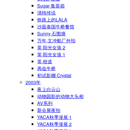
Sugar·集装箱
清纯传说
铁路上的LALA
沙面泰国牛桥餐馆
Sunny·石围塘
万年·文冲船厂外拍
英·阳光女孩 2
英·阳光女孩 1
英·校道
再临牛桥
初试影棚·Crystal
2003年
夜上白云山
动物园影的动物大头相
AV系列
新会展夜拍
YACA秋季漫展·1
YACA秋季漫展·2