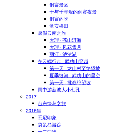
侗寨景区
千与千寻般的侗寨夜景
侗寨的吃
堂安梯田
暑假云南之旅
大理 · 苍山洱海
大理 · 风花雪月
丽江 · 泸沽湖
在云端行走 · 武功山穿越
第一天 · 龙山村至绝望坡
夏季银河 · 武功山的星空
第一天 · 挑战绝望坡
雨中游荔波大小七孔
2017
台东绿岛之旅
2016年
悉尼印象
袋鼠岛游踪
十二门徒