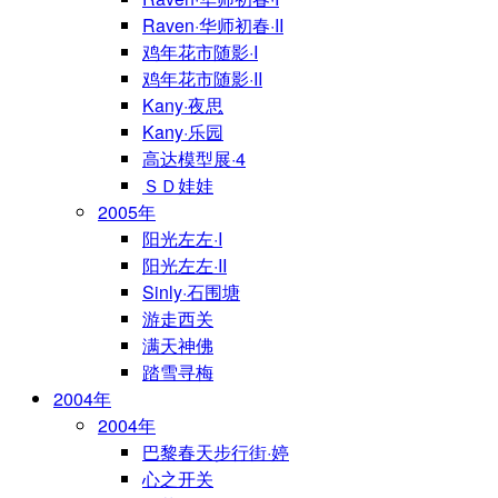
Raven·华师初春·II
鸡年花市随影·I
鸡年花市随影·II
Kany·夜思
Kany·乐园
高达模型展·4
ＳＤ娃娃
2005年
阳光左左·I
阳光左左·II
Sinly·石围塘
游走西关
满天神佛
踏雪寻梅
2004年
2004年
巴黎春天步行街·婷
心之开关