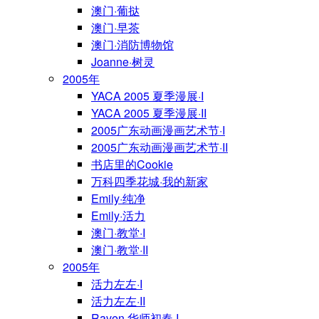
澳门·葡挞
澳门·早茶
澳门·消防博物馆
Joanne·树灵
2005年
YACA 2005 夏季漫展·I
YACA 2005 夏季漫展·II
2005广东动画漫画艺术节·I
2005广东动画漫画艺术节·II
书店里的Cookie
万科四季花城·我的新家
Emily·纯净
Emily·活力
澳门·教堂·I
澳门·教堂·II
2005年
活力左左·I
活力左左·II
Raven·华师初春·I