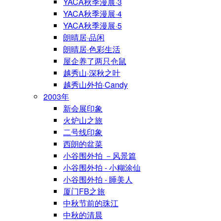
YACA秋季漫展·3
YACA秋季漫展·4
YACA秋季漫展·5
朗晴居·品闲
朗晴居·色彩生活
屋企养了两只仓鼠
越秀山·深秋之叶
越秀山外拍·Candy
2003年
新会展印象
火炉山之旅
二号线印象
西朗的盆菜
小谷围外拍 －风景篇
小谷围外拍 - 小糊涂仙
小谷围外拍 - 睡美人
厦门FB之旅
中秋节前的珠江
中秋的清晨