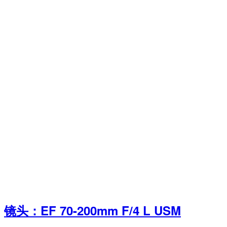
镜头：EF 70-200mm F/4 L USM