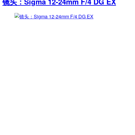
镜头：Sigma 12-24mm F/4 DG EX