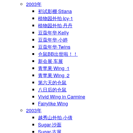
2003年
初试影棚·Stiana
植物园外拍·Icy-1
植物园外拍·丹丹
豆蔻年华·Kelly
豆蔻年华·小婷
豆蔻年华·Twins
仓鼠BB出世啦！！
新会展·车展
青苹果·Wing ·1
青苹果·Wing ·2
第六天的仓鼠
八日后的仓鼠
Vivid Wing in Carmine
Fairylike Wing
2003年
越秀山外拍·小倩
Sugar·沙面
Sugar·古屋