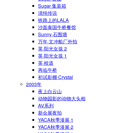
Sugar·集装箱
清纯传说
铁路上的LALA
沙面泰国牛桥餐馆
Sunny·石围塘
万年·文冲船厂外拍
英·阳光女孩 2
英·阳光女孩 1
英·校道
再临牛桥
初试影棚·Crystal
2003年
夜上白云山
动物园影的动物大头相
AV系列
新会展夜拍
YACA秋季漫展·1
YACA秋季漫展·2