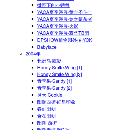
微距下的小螃蟹
YACA夏季漫展·黄金圣斗士
YACA夏季漫展·龙之暗杀者
YACA夏季漫展·火影
YACA夏季漫展·豪华TB团
DPSHOW植物园外拍·YOK
Babyface
2004年
长洲岛·随影
Honey Smile·Wing [1]
Honey Smile·Wing [2]
青苹果·Sandy [1]
青苹果·Sandy [2]
灵犬·Cookie
阳溯西街·红星印象
春到阳朔
食在阳朔
阳朔·西街
阳朔春游 [FC版]