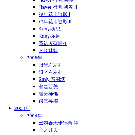
Raven·华师初春·II
鸡年花市随影·I
鸡年花市随影·II
Kany·夜思
Kany·乐园
高达模型展·4
ＳＤ娃娃
2005年
阳光左左·I
阳光左左·II
Sinly·石围塘
游走西关
满天神佛
踏雪寻梅
2004年
2004年
巴黎春天步行街·婷
心之开关