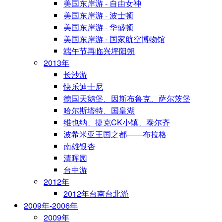
美国东岸游 - 自由女神
美国东岸游 - 波士顿
美国东岸游 - 华盛顿
美国东岸游 - 国家航空博物馆
端午节再临兴坪阳朔
2013年
长沙游
快乐迪士尼
德国天鹅堡、因斯布鲁克、萨尔茨堡
哈尔斯塔特、国皇湖
维也纳、捷克CK小镇、泰尔齐
波希米亚王国之都——布拉格
南雄银杏
清晖园
台中游
2012年
2012年台南台北游
2009年-2006年
2009年