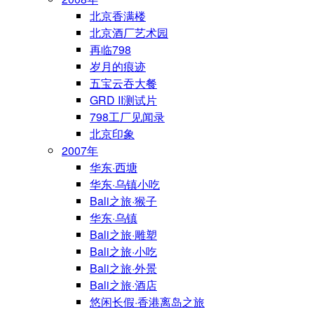
北京香满楼
北京酒厂艺术园
再临798
岁月的痕迹
五宝云吞大餐
GRD II测试片
798工厂见闻录
北京印象
2007年
华东·西塘
华东·乌镇小吃
Bali之旅·猴子
华东·乌镇
Bali之旅·雕塑
Bali之旅·小吃
Bali之旅·外景
Bali之旅·酒店
悠闲长假·香港离岛之旅