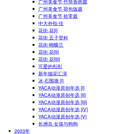
广州美食节·竹筒香肉篇
广州美食节·荷包饭篇
广州美食节·拾零篇
中大外拍·佳
花街·花[I]
花街·五子登科
花街·蝴蝶兰
花街·花[II]
花街·花[III]
可爱的彤彤
新年烟花汇演
冰·石围塘 [I]
YACA动漫原创年选 [I]
YACA动漫原创年选 [II]
YACA动漫原创年选 [III]
YACA动漫原创年选 [IV]
YACA动漫原创年选 [V]
长洲岛·女孩与狗狗
2003年