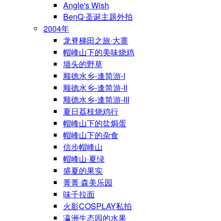
Angle's Wish
BenQ·圣诞主题外拍
2004年
龙脊梯田之旅·大寨
帽峰山下的美味烧鸡
墙头的野草
顺德水乡-逢简游-I
顺德水乡-逢简游-II
顺德水乡-逢简游-III
夏日荔枝烧鸡行
帽峰山下的盐焗蛋
帽峰山下的杂食
信步帽峰山
帽峰山·夏绿
盛夏的果实
菁菁·森美乐园
味千拉面
火影COSPLAY私拍
瀛洲生态园的水果