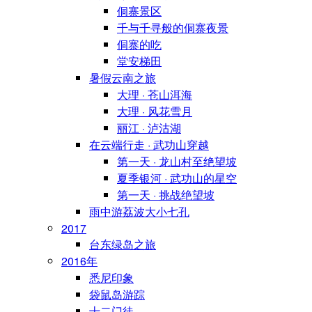
侗寨景区
千与千寻般的侗寨夜景
侗寨的吃
堂安梯田
暑假云南之旅
大理 · 苍山洱海
大理 · 风花雪月
丽江 · 泸沽湖
在云端行走 · 武功山穿越
第一天 · 龙山村至绝望坡
夏季银河 · 武功山的星空
第一天 · 挑战绝望坡
雨中游荔波大小七孔
2017
台东绿岛之旅
2016年
悉尼印象
袋鼠岛游踪
十二门徒