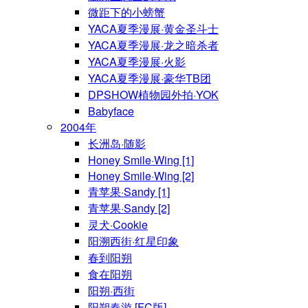
微距下的小螃蟹
YACA夏季漫展·黄金圣斗士
YACA夏季漫展·龙之暗杀者
YACA夏季漫展·火影
YACA夏季漫展·豪华TB团
DPSHOW植物园外拍·YOK
Babyface
2004年
长洲岛·随影
Honey Smile·Wing [1]
Honey Smile·Wing [2]
青苹果·Sandy [1]
青苹果·Sandy [2]
灵犬·Cookie
阳溯西街·红星印象
春到阳朔
食在阳朔
阳朔·西街
阳朔春游 [FC版]