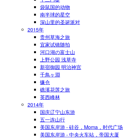
袋鼠国的动物
南半球的星空
深山里的圣诞派对
2015年
贵州草海之旅
宜家试镜随拍
河口湖の富士山
上野公园 浅草寺
新宿御园 明治神宫
千鳥ヶ淵
镰仓
礁溪花莲之旅
英西峰林
2014年
国庆辽宁山东游
五一连山行
美国东岸游 - 硅谷，Moma，时代广场
美国东岸游 - 中央火车站，帝国大厦