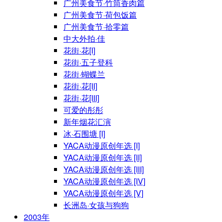
广州美食节·竹筒香肉篇
广州美食节·荷包饭篇
广州美食节·拾零篇
中大外拍·佳
花街·花[I]
花街·五子登科
花街·蝴蝶兰
花街·花[II]
花街·花[III]
可爱的彤彤
新年烟花汇演
冰·石围塘 [I]
YACA动漫原创年选 [I]
YACA动漫原创年选 [II]
YACA动漫原创年选 [III]
YACA动漫原创年选 [IV]
YACA动漫原创年选 [V]
长洲岛·女孩与狗狗
2003年