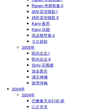
Raven·华师初春·II
鸡年花市随影·I
鸡年花市随影·II
Kany·夜思
Kany·乐园
高达模型展·4
ＳＤ娃娃
2005年
阳光左左·I
阳光左左·II
Sinly·石围塘
游走西关
满天神佛
踏雪寻梅
2004年
2004年
巴黎春天步行街·婷
心之开关