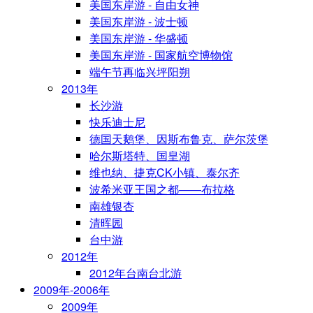
美国东岸游 - 自由女神
美国东岸游 - 波士顿
美国东岸游 - 华盛顿
美国东岸游 - 国家航空博物馆
端午节再临兴坪阳朔
2013年
长沙游
快乐迪士尼
德国天鹅堡、因斯布鲁克、萨尔茨堡
哈尔斯塔特、国皇湖
维也纳、捷克CK小镇、泰尔齐
波希米亚王国之都——布拉格
南雄银杏
清晖园
台中游
2012年
2012年台南台北游
2009年-2006年
2009年