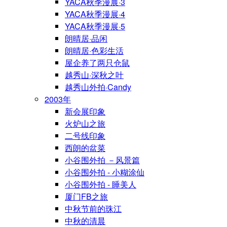
YACA秋季漫展·3
YACA秋季漫展·4
YACA秋季漫展·5
朗晴居·品闲
朗晴居·色彩生活
屋企养了两只仓鼠
越秀山·深秋之叶
越秀山外拍·Candy
2003年
新会展印象
火炉山之旅
二号线印象
西朗的盆菜
小谷围外拍 －风景篇
小谷围外拍 - 小糊涂仙
小谷围外拍 - 睡美人
厦门FB之旅
中秋节前的珠江
中秋的清晨