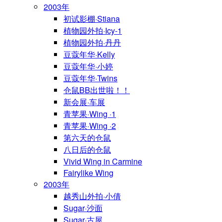
2003年
初试影棚·Stiana
植物园外拍·Icy-1
植物园外拍·丹丹
豆蔻年华·Kelly
豆蔻年华·小婷
豆蔻年华·Twins
仓鼠BB出世啦！！
新会展·车展
青苹果·Wing ·1
青苹果·Wing ·2
第六天的仓鼠
八日后的仓鼠
Vivid Wing in Carmine
Fairylike Wing
2003年
越秀山外拍·小倩
Sugar·沙面
Sugar·古屋