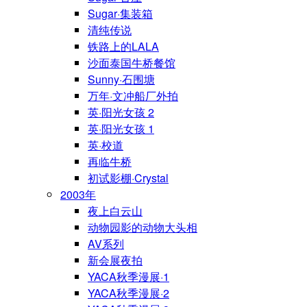
Sugar·集装箱
清纯传说
铁路上的LALA
沙面泰国牛桥餐馆
Sunny·石围塘
万年·文冲船厂外拍
英·阳光女孩 2
英·阳光女孩 1
英·校道
再临牛桥
初试影棚·Crystal
2003年
夜上白云山
动物园影的动物大头相
AV系列
新会展夜拍
YACA秋季漫展·1
YACA秋季漫展·2