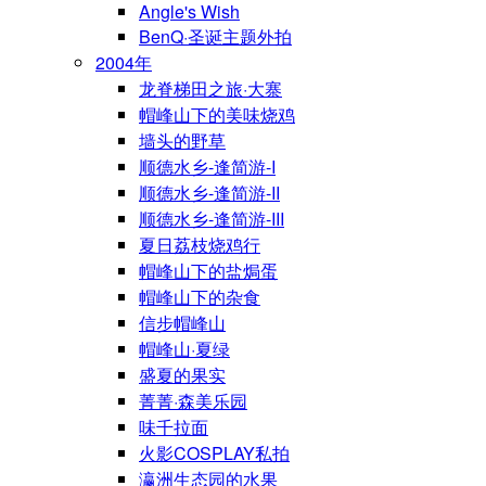
Angle's Wish
BenQ·圣诞主题外拍
2004年
龙脊梯田之旅·大寨
帽峰山下的美味烧鸡
墙头的野草
顺德水乡-逢简游-I
顺德水乡-逢简游-II
顺德水乡-逢简游-III
夏日荔枝烧鸡行
帽峰山下的盐焗蛋
帽峰山下的杂食
信步帽峰山
帽峰山·夏绿
盛夏的果实
菁菁·森美乐园
味千拉面
火影COSPLAY私拍
瀛洲生态园的水果