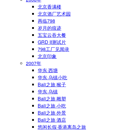
北京香满楼
北京酒厂艺术园
再临798
岁月的痕迹
五宝云吞大餐
GRD II测试片
798工厂见闻录
北京印象
2007年
华东·西塘
华东·乌镇小吃
Bali之旅·猴子
华东·乌镇
Bali之旅·雕塑
Bali之旅·小吃
Bali之旅·外景
Bali之旅·酒店
悠闲长假·香港离岛之旅