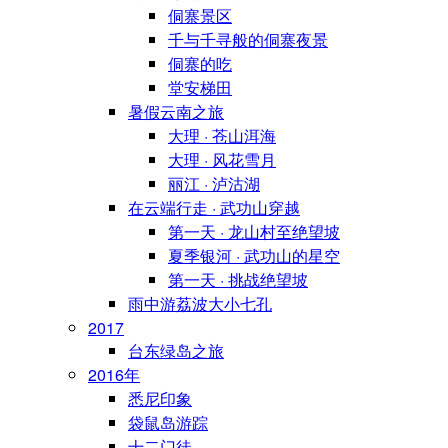
侗寨景区
千与千寻般的侗寨夜景
侗寨的吃
堂安梯田
暑假云南之旅
大理 · 苍山洱海
大理 · 风花雪月
丽江 · 泸沽湖
在云端行走 · 武功山穿越
第一天 · 龙山村至绝望坡
夏季银河 · 武功山的星空
第一天 · 挑战绝望坡
雨中游荔波大小七孔
2017
台东绿岛之旅
2016年
悉尼印象
袋鼠岛游踪
十二门徒