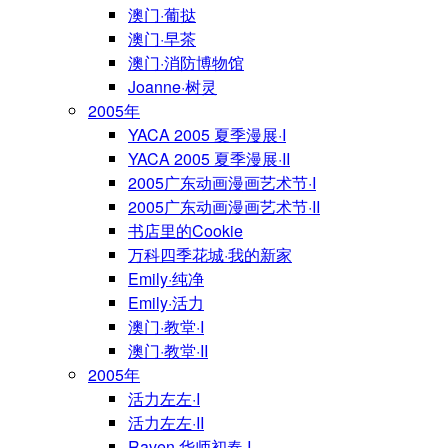
澳门·葡挞
澳门·早茶
澳门·消防博物馆
Joanne·树灵
2005年
YACA 2005 夏季漫展·I
YACA 2005 夏季漫展·II
2005广东动画漫画艺术节·I
2005广东动画漫画艺术节·II
书店里的Cookie
万科四季花城·我的新家
Emily·纯净
Emily·活力
澳门·教堂·I
澳门·教堂·II
2005年
活力左左·I
活力左左·II
Raven·华师初春·I