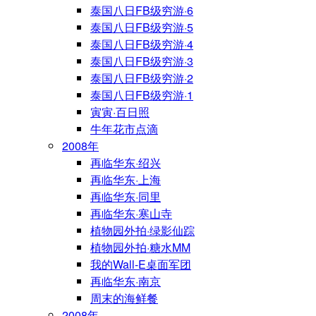
泰国八日FB级穷游·6
泰国八日FB级穷游·5
泰国八日FB级穷游·4
泰国八日FB级穷游·3
泰国八日FB级穷游·2
泰国八日FB级穷游·1
寅寅·百日照
牛年花市点滴
2008年
再临华东·绍兴
再临华东·上海
再临华东·同里
再临华东·寒山寺
植物园外拍·绿影仙踪
植物园外拍·糖水MM
我的Wall-E桌面军团
再临华东·南京
周末的海鲜餐
2008年