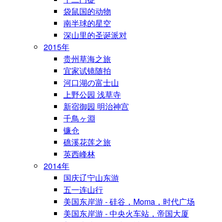
袋鼠国的动物
南半球的星空
深山里的圣诞派对
2015年
贵州草海之旅
宜家试镜随拍
河口湖の富士山
上野公园 浅草寺
新宿御园 明治神宫
千鳥ヶ淵
镰仓
礁溪花莲之旅
英西峰林
2014年
国庆辽宁山东游
五一连山行
美国东岸游 - 硅谷，Moma，时代广场
美国东岸游 - 中央火车站，帝国大厦