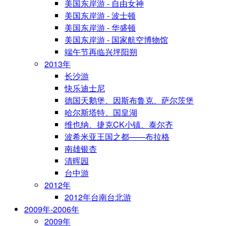
美国东岸游 - 自由女神
美国东岸游 - 波士顿
美国东岸游 - 华盛顿
美国东岸游 - 国家航空博物馆
端午节再临兴坪阳朔
2013年
长沙游
快乐迪士尼
德国天鹅堡、因斯布鲁克、萨尔茨堡
哈尔斯塔特、国皇湖
维也纳、捷克CK小镇、泰尔齐
波希米亚王国之都——布拉格
南雄银杏
清晖园
台中游
2012年
2012年台南台北游
2009年-2006年
2009年