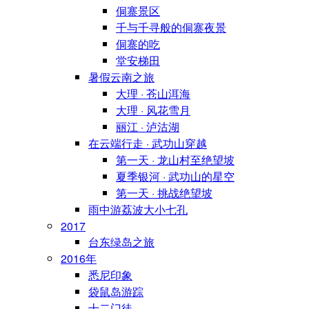
侗寨景区
千与千寻般的侗寨夜景
侗寨的吃
堂安梯田
暑假云南之旅
大理 · 苍山洱海
大理 · 风花雪月
丽江 · 泸沽湖
在云端行走 · 武功山穿越
第一天 · 龙山村至绝望坡
夏季银河 · 武功山的星空
第一天 · 挑战绝望坡
雨中游荔波大小七孔
2017
台东绿岛之旅
2016年
悉尼印象
袋鼠岛游踪
十二门徒