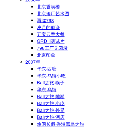
北京香满楼
北京酒厂艺术园
再临798
岁月的痕迹
五宝云吞大餐
GRD II测试片
798工厂见闻录
北京印象
2007年
华东·西塘
华东·乌镇小吃
Bali之旅·猴子
华东·乌镇
Bali之旅·雕塑
Bali之旅·小吃
Bali之旅·外景
Bali之旅·酒店
悠闲长假·香港离岛之旅