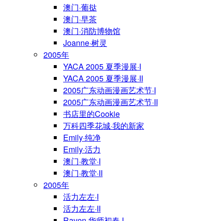
澳门·葡挞
澳门·早茶
澳门·消防博物馆
Joanne·树灵
2005年
YACA 2005 夏季漫展·I
YACA 2005 夏季漫展·II
2005广东动画漫画艺术节·I
2005广东动画漫画艺术节·II
书店里的Cookie
万科四季花城·我的新家
Emily·纯净
Emily·活力
澳门·教堂·I
澳门·教堂·II
2005年
活力左左·I
活力左左·II
Raven·华师初春·I