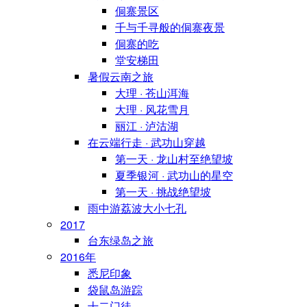
侗寨景区
千与千寻般的侗寨夜景
侗寨的吃
堂安梯田
暑假云南之旅
大理 · 苍山洱海
大理 · 风花雪月
丽江 · 泸沽湖
在云端行走 · 武功山穿越
第一天 · 龙山村至绝望坡
夏季银河 · 武功山的星空
第一天 · 挑战绝望坡
雨中游荔波大小七孔
2017
台东绿岛之旅
2016年
悉尼印象
袋鼠岛游踪
十二门徒