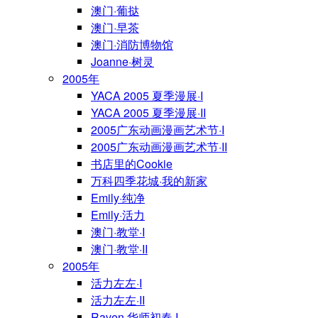
澳门·葡挞
澳门·早茶
澳门·消防博物馆
Joanne·树灵
2005年
YACA 2005 夏季漫展·I
YACA 2005 夏季漫展·II
2005广东动画漫画艺术节·I
2005广东动画漫画艺术节·II
书店里的Cookie
万科四季花城·我的新家
Emily·纯净
Emily·活力
澳门·教堂·I
澳门·教堂·II
2005年
活力左左·I
活力左左·II
Raven·华师初春·I