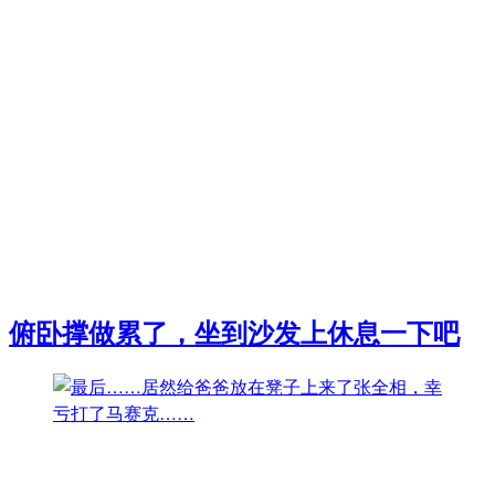
俯卧撑做累了，坐到沙发上休息一下吧