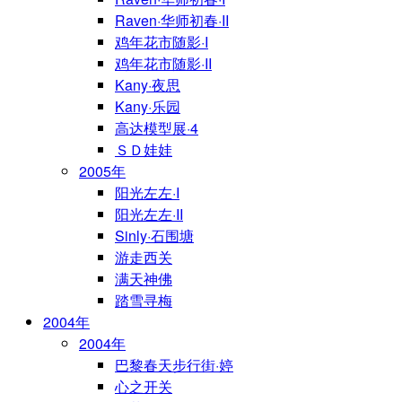
Raven·华师初春·II
鸡年花市随影·I
鸡年花市随影·II
Kany·夜思
Kany·乐园
高达模型展·4
ＳＤ娃娃
2005年
阳光左左·I
阳光左左·II
Sinly·石围塘
游走西关
满天神佛
踏雪寻梅
2004年
2004年
巴黎春天步行街·婷
心之开关