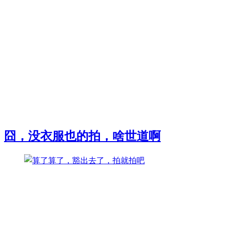
囧，没衣服也的拍，啥世道啊