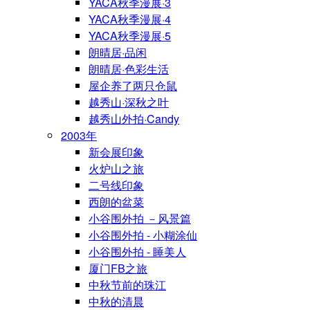
YACA秋季漫展·3
YACA秋季漫展·4
YACA秋季漫展·5
朗晴居·品闲
朗晴居·色彩生活
屋企养了两只仓鼠
越秀山·深秋之叶
越秀山外拍·Candy
2003年
新会展印象
火炉山之旅
二号线印象
西朗的盆菜
小谷围外拍 －风景篇
小谷围外拍 - 小糊涂仙
小谷围外拍 - 睡美人
厦门FB之旅
中秋节前的珠江
中秋的清晨