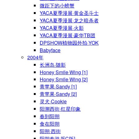
微距下的小螃蟹
YACA夏季漫展·黄金圣斗士
YACA夏季漫展·龙之暗杀者
YACA夏季漫展·火影
YACA夏季漫展·豪华TB团
DPSHOW植物园外拍·YOK
Babyface
2004年
长洲岛·随影
Honey Smile·Wing [1]
Honey Smile·Wing [2]
青苹果·Sandy [1]
青苹果·Sandy [2]
灵犬·Cookie
阳溯西街·红星印象
春到阳朔
食在阳朔
阳朔·西街
阳朔春游 [FC版]