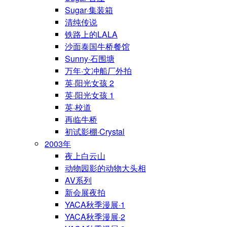
Sugar·集装箱
清纯传说
铁路上的LALA
沙面泰国牛桥餐馆
Sunny·石围塘
万年·文冲船厂外拍
英·阳光女孩 2
英·阳光女孩 1
英·校道
再临牛桥
初试影棚·Crystal
2003年
夜上白云山
动物园影的动物大头相
AV系列
新会展夜拍
YACA秋季漫展·1
YACA秋季漫展·2