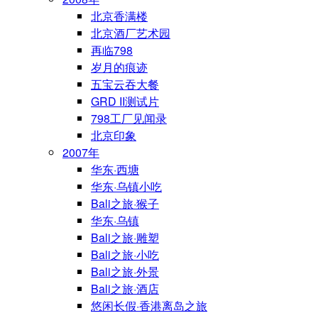
北京香满楼
北京酒厂艺术园
再临798
岁月的痕迹
五宝云吞大餐
GRD II测试片
798工厂见闻录
北京印象
2007年
华东·西塘
华东·乌镇小吃
Bali之旅·猴子
华东·乌镇
Bali之旅·雕塑
Bali之旅·小吃
Bali之旅·外景
Bali之旅·酒店
悠闲长假·香港离岛之旅