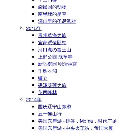
袋鼠国的动物
南半球的星空
深山里的圣诞派对
2015年
贵州草海之旅
宜家试镜随拍
河口湖の富士山
上野公园 浅草寺
新宿御园 明治神宫
千鳥ヶ淵
镰仓
礁溪花莲之旅
英西峰林
2014年
国庆辽宁山东游
五一连山行
美国东岸游 - 硅谷，Moma，时代广场
美国东岸游 - 中央火车站，帝国大厦