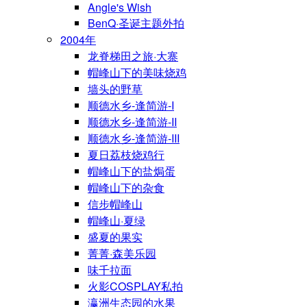
Angle's Wish
BenQ·圣诞主题外拍
2004年
龙脊梯田之旅·大寨
帽峰山下的美味烧鸡
墙头的野草
顺德水乡-逢简游-I
顺德水乡-逢简游-II
顺德水乡-逢简游-III
夏日荔枝烧鸡行
帽峰山下的盐焗蛋
帽峰山下的杂食
信步帽峰山
帽峰山·夏绿
盛夏的果实
菁菁·森美乐园
味千拉面
火影COSPLAY私拍
瀛洲生态园的水果