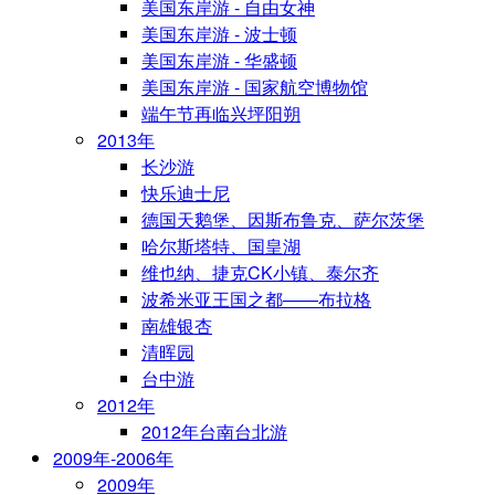
美国东岸游 - 自由女神
美国东岸游 - 波士顿
美国东岸游 - 华盛顿
美国东岸游 - 国家航空博物馆
端午节再临兴坪阳朔
2013年
长沙游
快乐迪士尼
德国天鹅堡、因斯布鲁克、萨尔茨堡
哈尔斯塔特、国皇湖
维也纳、捷克CK小镇、泰尔齐
波希米亚王国之都——布拉格
南雄银杏
清晖园
台中游
2012年
2012年台南台北游
2009年-2006年
2009年