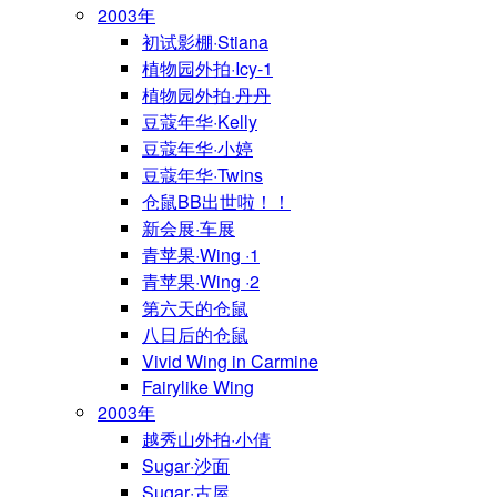
2003年
初试影棚·Stiana
植物园外拍·Icy-1
植物园外拍·丹丹
豆蔻年华·Kelly
豆蔻年华·小婷
豆蔻年华·Twins
仓鼠BB出世啦！！
新会展·车展
青苹果·Wing ·1
青苹果·Wing ·2
第六天的仓鼠
八日后的仓鼠
Vivid Wing in Carmine
Fairylike Wing
2003年
越秀山外拍·小倩
Sugar·沙面
Sugar·古屋