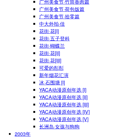
广州美食节·竹筒香肉篇
广州美食节·荷包饭篇
广州美食节·拾零篇
中大外拍·佳
花街·花[I]
花街·五子登科
花街·蝴蝶兰
花街·花[II]
花街·花[III]
可爱的彤彤
新年烟花汇演
冰·石围塘 [I]
YACA动漫原创年选 [I]
YACA动漫原创年选 [II]
YACA动漫原创年选 [III]
YACA动漫原创年选 [IV]
YACA动漫原创年选 [V]
长洲岛·女孩与狗狗
2003年